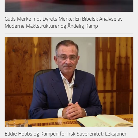
Guds Merke mot Dyrets Merke: En Bibelsk Analyse av
Moderne Maktstrukturer og Åndelig Kamp
Eddie Hobbs og Kampen for Irsk Suverenitet: Leksjoner