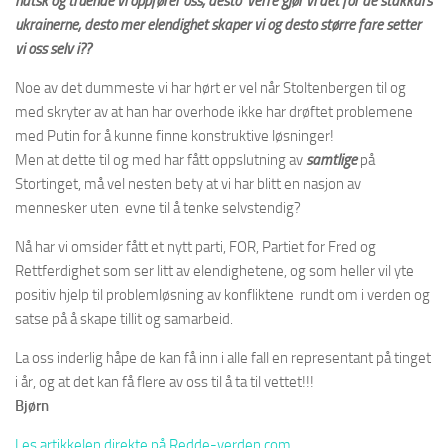
hatsk og truende vi oppfører oss, desto verre gjør vi det for de stakkars
ukrainerne, desto mer elendighet skaper vi og desto større fare setter
vi oss selv i??
Noe av det dummeste vi har hørt er vel når Stoltenbergen til og
med skryter av at han har overhode ikke har drøftet problemene
med Putin for å kunne finne konstruktive løsninger!
Men at dette til og med har fått oppslutning av
samtlige
på
Stortinget, må vel nesten bety at vi har blitt en nasjon av
mennesker uten evne til å tenke selvstendig?
Nå har vi omsider fått et nytt parti, FOR, Partiet for Fred og
Rettferdighet som ser litt av elendighetene, og som heller vil yte
positiv hjelp til problemløsning av konfliktene rundt om i verden og
satse på å skape tillit og samarbeid.
La oss inderlig håpe de kan få inn i alle fall en representant på tinget
i år, og at det kan få flere av oss til å ta til vettet!!!
Bjørn
Les artikkelen direkte på Redde-verden.com