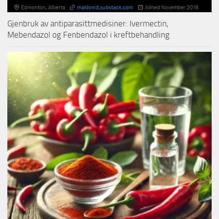
Gjenbruk av antiparasittmedisiner: Ivermectin,
Mebendazol og Fenbendazol i kreftbehandling