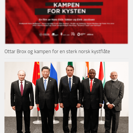
Ottar Brox og kampen for en sterk norsk kystflåte