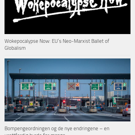
Wokepocalypse Now: EU’s Neo-Marxist Ballet of
Globalism
Bompengeordningen og de nye endringene – en