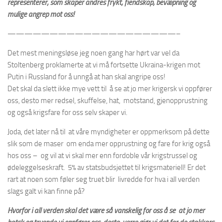
representerer, som skaper andres frykt, fiendskap, bevæpning og
mulige angrep mot oss!
————————————————————–
Det mest meningsløse jeg noen gang har hørt var vel da
Stoltenberg proklamerte at vi må fortsette Ukraina-krigen mot
Putin i Russland for å unngå at han skal angripe oss!
Det skal da slett ikke mye vett til å se at jo mer krigersk vi oppfører
oss, desto mer redsel, skuffelse, hat, motstand, gjenopprustning
og også krigsfare for oss selv skaper vi.
Joda, det later nå til at våre myndigheter er oppmerksom på dette
slik som de maser om enda mer opprustning og fare for krig også
hos oss – og vil at vi skal mer enn fordoble vår krigstrussel og
ødeleggelseskraft. 5% av statsbudsjettet til krigsmateriell! Er det
rart at noen som føler seg truet blir livredde for hva i all verden
slags galt vi kan finne på?
Hvorfor i all verden skal det være så vanskelig for oss å se at jo mer