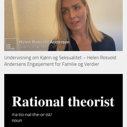
Undervisning om Kjønn og Seksualitet – Helen Rosvold
Andersens Engasjement for Familie og Verdier