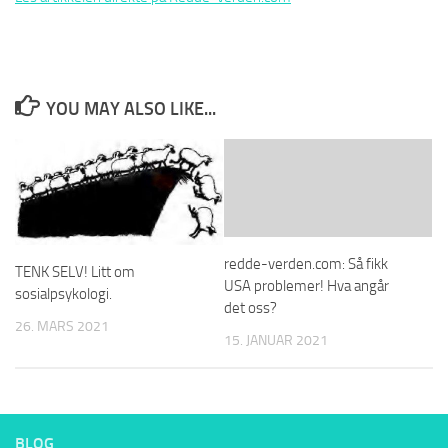
YOU MAY ALSO LIKE...
redde-verden.com: Så fikk
TENK SELV! Litt om
USA problemer! Hva angår
sosialpsykologi.
det oss?
26. MARS 2021
15. JANUAR 2021
BLOG