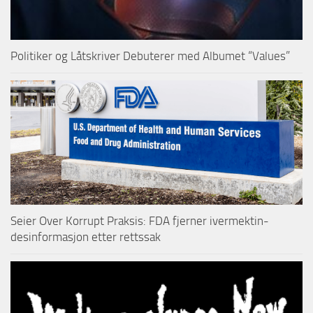
Politiker og Låtskriver Debuterer med Albumet “Values”
Seier Over Korrupt Praksis: FDA fjerner ivermektin-
desinformasjon etter rettssak