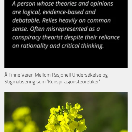
Å Finne Veien Mellom Rasjonell Undersøkelse og
Stigmatisering som ‘Konspirasjonsteoretiker’