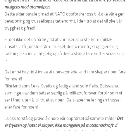
angrepet Iran –
fordi de er redde for at Iran kan bli en fare for verden,
muligens med atomvåpen.
Dette skjer parallelt med at NATO oppfordrer oss til å øke vår egen
bevæpning og trusselkapasitet enormt, i den tro at det vil øke vår
trygghet og fred!!!
Er det ikke det da på høy tid at vi innser at jo sterkere militær
innsats vi får, desto større trussel, desto mer frykt og gjensidig
rustning skaper vi; følgelig også desto større fare setter vi oss selv
i?
Det er på høy tid å innse at ubevæpnede land ikke skaper noen fare
for noen!!
Rike land som f.eks. Sveits og fattige land som f.eks. Botswana,
som ingen av dem satser særlig på militært forsvar, forblir som vi
ser i fred, uten å bli truet av noen. De skaper heller ingen trussel
eller fare for noen!
La oss forstå og prøve å endre vår oppførsel på samme måte!
Det
er frykten og hatet vi skaper, ikke mangelen på motstandskraft vi