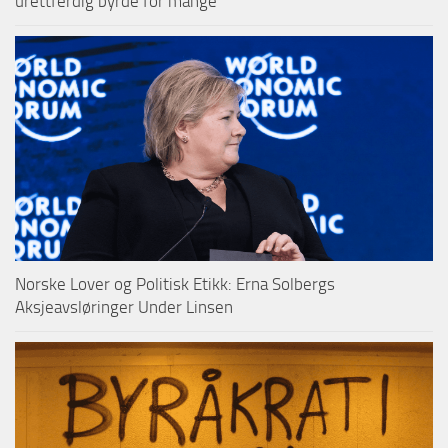
urettferdig byrde for mange
Norske Lover og Politisk Etikk: Erna Solbergs
Aksjeavsløringer Under Linsen