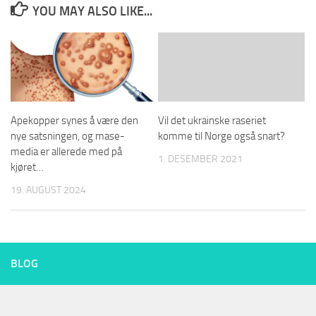
YOU MAY ALSO LIKE...
Apekopper synes å være den
Vil det ukrainske raseriet
nye satsningen, og mase-
komme til Norge også snart?
media er allerede med på
1. DESEMBER 2021
kjøret…
19. AUGUST 2024
BLOG