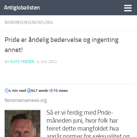
Antiglobalisten
NONONSENSENEWS.ORG
Pride er åndelig bedervelse og ingenting
annet!
BY
AUTO FEEDER
·
4. JULI 2022
4 min read
647 words
15 views
Nononsensenews.org:
Så er vi ferdig med Pride-
måneden juni, hvor folk har
feiret dette mangfoldet hva
angår normer for seksualitet og