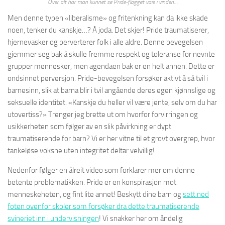
Over alt har man kunnet se Pride-flagget vaie i vinden…
Men denne typen «liberalisme» og fritenkning kan da ikke skade
noen, tenker du kanskje…? Å joda. Det skjer! Pride traumatiserer,
hjernevasker og perverterer folk i alle aldre. Denne bevegelsen
gjemmer seg bak å skulle fremme respekt og toleranse for nevnte
grupper mennesker, men agendaen bak er en helt annen. Dette er
ondsinnet perversjon. Pride-bevegelsen forsøker aktivt å så tvil i
barnesinn, slik at barna blir i tvil angående deres egen kjønnslige og
seksuelle identitet. «Kanskje du heller vil være jente, selv om du har
utovertiss?» Trenger jeg brette ut om hvorfor forvirringen og
usikkerheten som følger av en slik påvirkning er dypt
traumatiserende for barn? Vi er her vitne til et grovt overgrep, hvor
tankeløse voksne uten integritet deltar velvillig!
Nedenfor følger en ålreit video som forklarer mer om denne
betente problematikken. Pride er en konspirasjon mot
menneskeheten, og fint lite annet! Beskytt dine barn og
sett ned
foten ovenfor skoler som forsøker dra
dette
traumatiser
ende
svineriet
inn i undervisningen
! Vi snakker her om åndelig