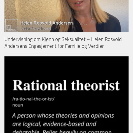
Undervisning om Kjønn og Seksualitet – Helen Rosvold
Andersens Engasjement for Familie og Verdier