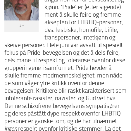
kjønn. ’Pride’ er (etter sigende)
ment å skulle feire og fremme
aksepten for LHBTIQ-personer,
Are
dvs. lesbiske, homofile, bifile,
transpersoner, intetkjønn og
skeive personer. Hele juni var avsatt til spesielt
fokus på Pride-bevegelsen og det å dels feire,
dels mane til respekt og toleranse ovenfor disse
grupperingene i samfunnet. Pride hevder å
skulle fremme medmenneskelighet, men nåde
de som våger ytre kritikk ovenfor denne
bevegelsen. Kritikere blir raskt karakterisert som
intolerante rasister, nazister, og Gud vet hva.
Denne schizofrene bevegelsens sympatisører
og deres påstått dype respekt ovenfor LHBTIQ-
personer er ganske tom, og de har tilnærmet
ingen
respekt ovenfor kritiske stemmer. La
det