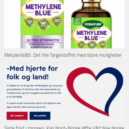
Metylenblått: Det lille fargestoffet med store muligheter
Siste frist i morgen: Kan Nord-Norge løfte Vårt Nye Norge