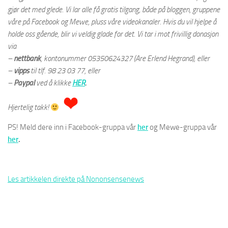
gjør det med glede. Vi lar alle få gratis tilgang, både på bloggen, gruppene
våre på Facebook og Mewe, pluss våre videokanaler. Hvis du vil hjelpe å
holde oss gående, blir vi veldig glade for det. Vi tar i mot frivillig donasjon
via
–
nettbank
,
kontonummer 05350624327 (Are Erlend Hegrand), eller
–
vipps
til tlf. 98 23 03 77, eller
–
Paypal
ved å klikke
HER
.
Hjertelig takk!
PS! Meld dere inn i Facebook-gruppa vår
her
og Mewe-gruppa vår
her
.
Les artikkelen direkte på Nononsensenews