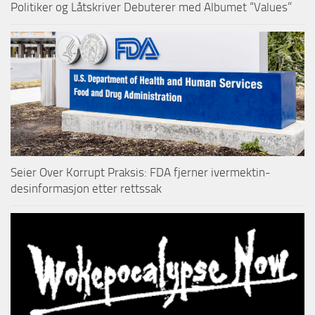
Politiker og Låtskriver Debuterer med Albumet “Values”
Seier Over Korrupt Praksis: FDA fjerner ivermektin-
desinformasjon etter rettssak