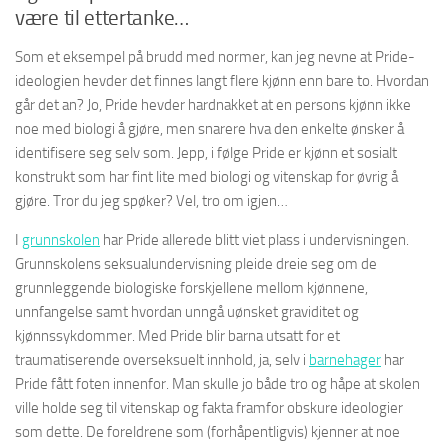
være til ettertanke…
Som et eksempel på brudd med normer, kan jeg nevne at Pride-
ideologien hevder det finnes langt flere kjønn enn bare to. Hvordan
går det an? Jo, Pride hevder hardnakket at en persons kjønn ikke
noe med biologi å gjøre, men snarere hva den enkelte ønsker å
identifisere seg selv som. Jepp, i følge Pride er kjønn et sosialt
konstrukt som har fint lite med biologi og vitenskap for øvrig å
gjøre. Tror du jeg spøker? Vel, tro om igjen…
I
grunnskolen
har Pride allerede blitt viet plass i undervisningen.
Grunnskolens seksualundervisning pleide dreie seg om de
grunnleggende biologiske forskjellene mellom kjønnene,
unnfangelse samt hvordan unngå uønsket graviditet og
kjønnssykdommer. Med Pride blir barna utsatt for et
traumatiserende overseksuelt innhold, ja, selv i
barnehager
har
Pride fått foten innenfor. Man skulle jo både tro og håpe at skolen
ville holde seg til vitenskap og fakta framfor obskure ideologier
som dette. De foreldrene som (forhåpentligvis) kjenner at noe