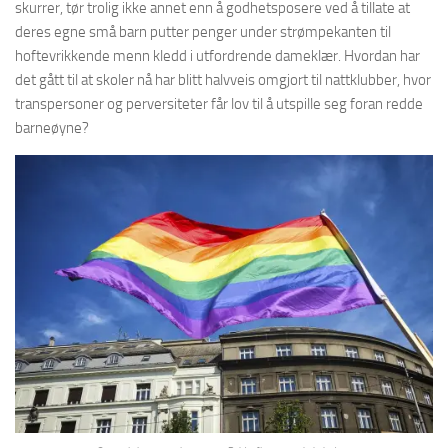
skurrer, tør trolig ikke annet enn å godhetsposere ved å tillate at
deres egne små barn putter penger under strømpekanten til
hoftevrikkende menn kledd i utfordrende dameklær. Hvordan har
det gått til at skoler nå har blitt halvveis omgjort til nattklubber, hvor
transpersoner og perversiteter får lov til å utspille seg foran redde
barneøyne?