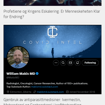
Profetiene og Krigens Eskalering: Er Menneskeheten Klar
for Endring?
Gjenbruk av antiparasittmedisiner: Ivermectin,