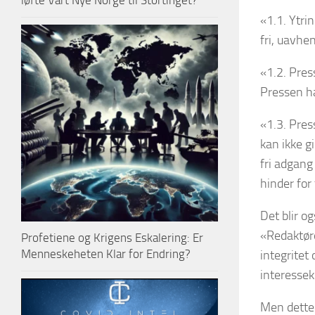
løfte Vårt Nye Norge til Stortinget?
«1.1. Ytri
fri, uavhe
«1.2. Pres
Pressen ha
«1.3. Pres
kan ikke g
fri adgang
hinder for
Det blir o
«Redaktøre
Profetiene og Krigens Eskalering: Er
Menneskeheten Klar for Endring?
integritet
interesseko
Men dette 