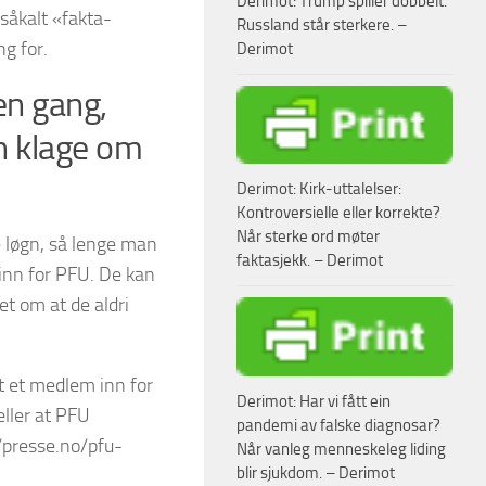
Derimot: Trump spiller dobbelt.
såkalt «fakta-
Russland står sterkere. –
g for.
Derimot
 en gang,
n klage om
Derimot: Kirk-uttalelser:
Kontroversielle eller korrekte?
Når sterke ord møter
 løgn, så lenge man
faktasjekk. – Derimot
 inn for PFU. De kan
et om at de aldri
et et medlem inn for
Derimot: Har vi fått ein
ller at PFU
pandemi av falske diagnosar?
/presse.no/pfu-
Når vanleg menneskeleg liding
blir sjukdom. – Derimot