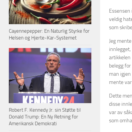
Essensen i
veldig hat
som skrib
Cayennepepper: En Naturlig Styrke for
Helsen og Hjerte-Kar-Systemet
Jeg mente 
innlegget, 
artikkelen
belegg for
man igjen 
mente var 
Dette ment
disse innl
Robert F. Kennedy Jr. sin Støtte til
var av såk
Donald Trump: En Ny Retning for
som omhan
Amerikansk Demokrati