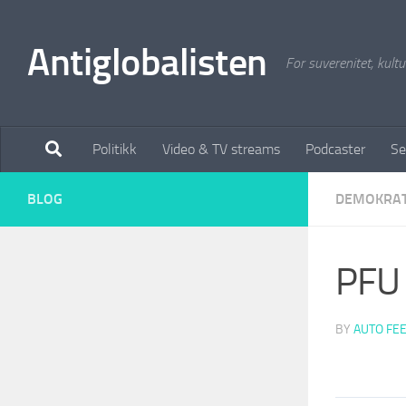
Antiglobalisten
For suverenitet, kultur
Politikk
Video & TV streams
Podcaster
Se
BLOG
DEMOKRAT
PFU 
BY
AUTO FE