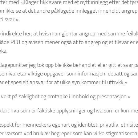
ter med: «Klager fikk svare med et nytt innlegg etter det før
an ikke se at det andre påklagede innlegget inneholdt angre
 tilsvar.»
o indirekte her, at hvis man gjentar angrep med samme feilak
 Både PFU og avisen mener også at to angrep og et tilsvar er
kka.
agepunkter jeg tok opp ble ikke behandlet eller gitt et svar på
sen ivaretar viktige oppgaver som informasjon, debatt og sa
r et spesielt ansvar for at ulike syn kommer til uttrykk.»
 vekt på saklighet og omtanke i innhold og presentasjon.»
 klart hva som er faktiske opplysninger og hva som er komme
espekt for menneskers egenart og identitet, privatliv, etnisite
ær varsom ved bruk av begreper som kan virke stigmatisere