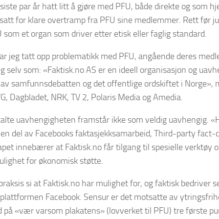
 siste par år hatt litt å gjøre med PFU, både direkte og som hj
utsatt for klare overtramp fra PFU sine medlemmer. Rett før ju
PFU som et organ som driver etter etisk eller faglig standard.
har jeg tatt opp problematikk med PFU, angående deres medl
g selv som: «Faktisk.no AS er en ideell organisasjon og uavh
 av samfunnsdebatten og det offentlige ordskiftet i Norge», m
VG, Dagbladet, NRK, TV 2, Polaris Media og Amedia.
alte uavhengigheten framstår ikke som veldig uavhengig. «
 en del av Facebooks faktasjekksamarbeid, Third-party fact-
pet innebærer at Faktisk.no får tilgang til spesielle verktøy
ulighet for økonomisk støtte.
 praksis si at Faktisk.no har mulighet for, og faktisk bedriver 
 plattformen Facebook. Sensur er det motsatte av ytringsfrih
d på «vær varsom plakatens» (lovverket til PFU) tre første pu