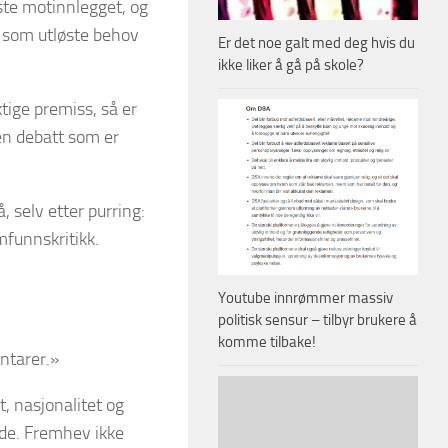
ste motinnlegget, og
p som utløste behov
Er det noe galt med deg hvis du
ikke liker å gå på skole?
tige premiss, så er
 en debatt som er
, selv etter purring:
mfunnskritikk.
Youtube innrømmer massiv
politisk sensur – tilbyr brukere å
komme tilbake!
ntarer.»
t, nasjonalitet og
nde. Fremhev ikke