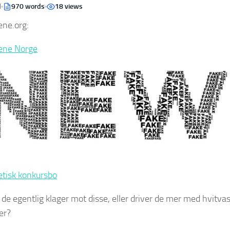
d
970 words
18 views
ne.org:
ene Norge
etisk konkursbo
de egentlig klager mot disse, eller driver de mer med hvitva
er?