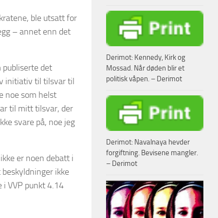
ratene, ble utsatt for
legg – annet enn det
Derimot: Kennedy, Kirk og
 publiserte det
Mossad. Når døden blir et
politisk våpen. – Derimot
tiativ til tilsvar til
de noe som helst
 til mitt tilsvar, der
ikke svare på, noe jeg
Derimot: Navalnaya hevder
forgiftning. Bevisene mangler.
ikke er noen debatt i
– Derimot
t beskyldninger ikke
ke i VVP punkt 4.14