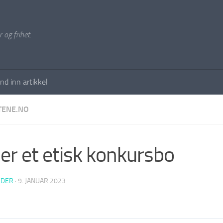
 og frihet.
nd inn artikkel
ENE.NO
er et etisk konkursbo
EDER
·
9. JANUAR 2023