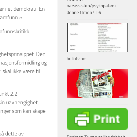
narsissisten/psykopaten i
er i et demokrati. En
denne filmen? # 6
 samfunn.»
mfunnskritikk.
ighetsprinsippet. Den
bullotv.no:
ormasjonsformidling og
 skal ikke være til
unkt 2.2:
sin uavhengighet,
ndinger som kan skape
på dette av