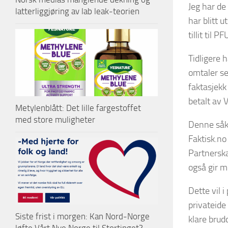
Jeg har de
latterliggjøring av lab leak-teorien
har blitt 
tillit til 
Tidligere 
omtaler se
faktasjekk
betalt av 
Metylenblått: Det lille fargestoffet
med store muligheter
Denne såk
Faktisk.no
Partnerska
også gir m
Dette vil i
privateide
Siste frist i morgen: Kan Nord-Norge
klare brud