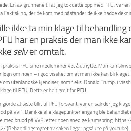
de. En av grunnene til at jeg tok dette opp med PFU, var en 
fra Faktisk.no, der de kom med påstander de ikke hadde deknin
lle ikke ta min klage til behandling
 PFU har en praksis der man ikke ka
kke
selv
er omtalt.
n praksis PFU sine medlemmer vet å utnytte. Man kan skrive
er løgn om noen – i god visshet om at man ikke kan bli klaget
ve om utenlandske kjendiser, som f.eks. Donald Trump, i vissh
lage til PFU. Dette er helt greit for PFU.
gjorde at siste tillit til PFU forsvant, var en sak der jeg klag
d på VVP. Der ikke alle klagepunkter engang ble behandlet e
e med brudd på VVP, etter noen snedige krumspring: https:/
/ (Behandlingsmøtet av saken ligger også ute på youtube).