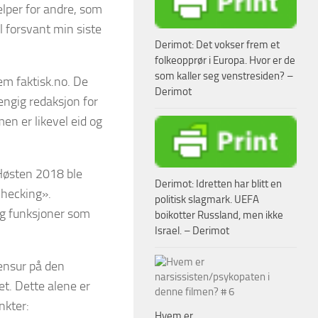
elper for andre, som
l forsvant min siste
Derimot: Det vokser frem et
folkeopprør i Europa. Hvor er de
som kaller seg venstresiden? –
em faktisk.no. De
Derimot
engig redaksjon for
en er likevel eid og
Høsten 2018 ble
Derimot: Idretten har blitt en
checking».
politisk slagmark. UEFA
 og funksjoner som
boikotter Russland, men ikke
Israel. – Derimot
sensur på den
et. Dette alene er
nkter:
Hvem er