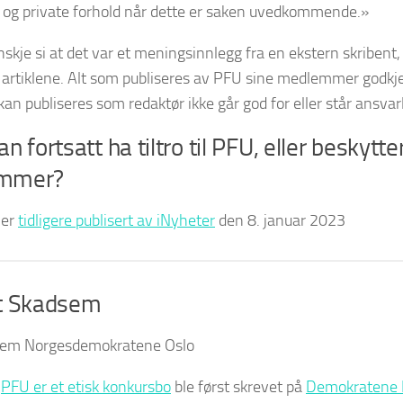
 og private forhold når dette er saken uvedkommende.»
nskje si at det var et meningsinnlegg fra en ekstern skribent,
artiklene. Alt som publiseres av PFU sine medlemmer godkj
kan publiseres som redaktør ikke går god for eller står ansvarl
n fortsatt ha tiltro til PFU, eller beskytt
mmer?
 er
tidligere publisert av iNyheter
den 8. januar 2023
t Skadsem
em Norgesdemokratene Oslo
n
PFU er et etisk konkursbo
ble først skrevet på
Demokratene 