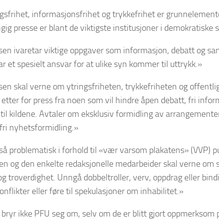
ngsfrihet, informasjonsfrihet og trykkefrihet er grunnelement
ngig presse er blant de viktigste institusjoner i demokratiske
sen ivaretar viktige oppgaver som informasjon, debatt og sa
r et spesielt ansvar for at ulike syn kommer til uttrykk.»
sen skal verne om ytringsfriheten, trykkefriheten og offentl
i etter for press fra noen som vil hindre åpen debatt, fri inf
 til kildene. Avtaler om eksklusiv formidling av arrangementer
 fri nyhetsformidling.»
gså problematisk i forhold til «vær varsom plakatens» (VVP) p
n og den enkelte redaksjonelle medarbeider skal verne om 
 og troverdighet. Unngå dobbeltroller, verv, oppdrag eller bi
nflikter eller føre til spekulasjoner om inhabilitet.»
bryr ikke PFU seg om, selv om de er blitt gjort oppmerksom 