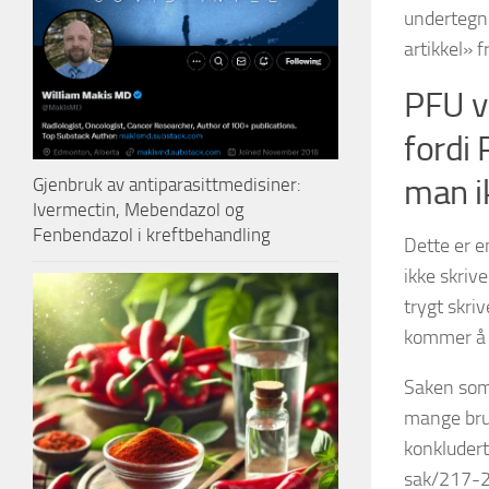
undertegne
artikkel» 
PFU vi
fordi
man i
Gjenbruk av antiparasittmedisiner:
Ivermectin, Mebendazol og
Fenbendazol i kreftbehandling
Dette er e
ikke skriv
trygt skri
kommer å k
Saken som 
mange brud
konkludert
sak/217-22