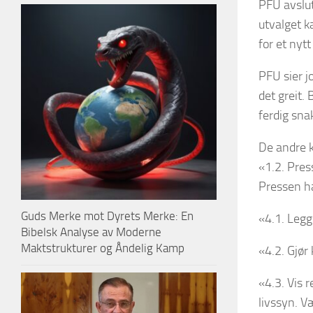
PFU avslut
utvalget k
for et nytt
PFU sier j
det greit.
ferdig sna
De andre kl
«1.2. Pres
Pressen ha
Guds Merke mot Dyrets Merke: En
«4.1. Legg
Bibelsk Analyse av Moderne
Maktstrukturer og Åndelig Kamp
«4.2. Gjør
«4.3. Vis r
livssyn. V