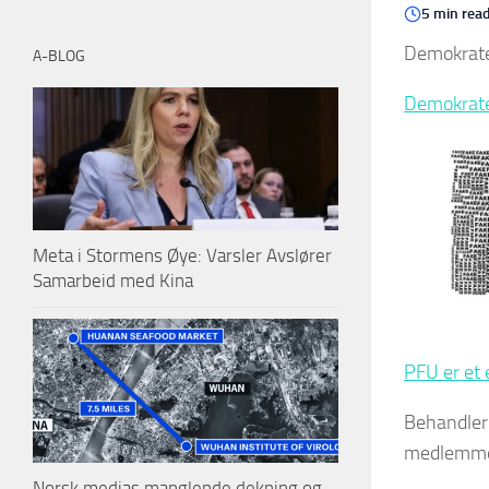
5 min rea
Demokrate
A-BLOG
Demokrat
Meta i Stormens Øye: Varsler Avslører
Samarbeid med Kina
PFU er et 
Behandler 
medlemm
Norsk medias manglende dekning og