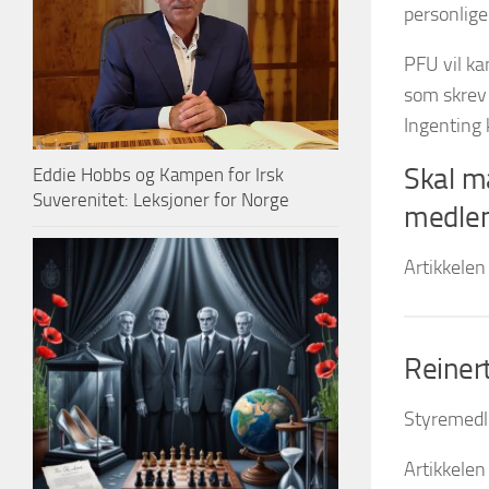
personlige
PFU vil ka
som skrev 
Ingenting 
Skal ma
Eddie Hobbs og Kampen for Irsk
Suverenitet: Leksjoner for Norge
medle
Artikkelen
Reiner
Styremedl
Artikkele