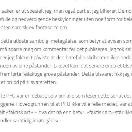
 saken er at spesielt jeg, men også partiet jeg tilhører: Demok
efulle og nedverdigende beskyldninger uten noe form for be
enten som skrev fantaserte om.
dette utløste samtidig imøtegåelse, som betyr at avisen som
må spørre meg om kommentar før det publiseres. Jeg tok selv ini
 der jeg faktuelt påviste at den hatefulle skribenten ikke had
 noen av sine påstander. Likevel kom det senere enda et tilsvar
fremførte feilaktige grove påstander. Dette tilsvaret fikk jeg 
et brudd på tilsvarsretten.
e PFU var en debatt, selv om alle som leser dette ser at det 
eggene. Hovedgrunnen til at PFU ikke ville felle mediet, var a
alt «faktisk art» – hva det nå enn betyr. «faktisk art» står ik
dler samtidig imøtegåelse.