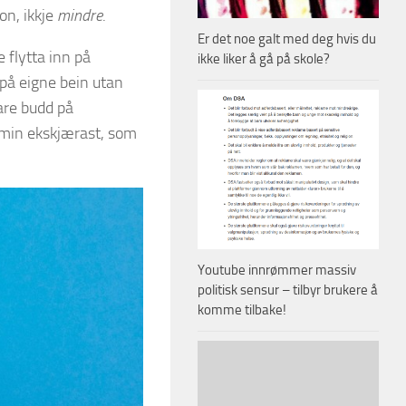
on, ikkje
mindre
.
Er det noe galt med deg hvis du
 flytta inn på
ikke liker å gå på skole?
på eigne bein utan
gare budd på
e min ekskjærast, som
Youtube innrømmer massiv
politisk sensur – tilbyr brukere å
komme tilbake!