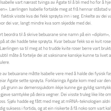
 Isabelle vart nærast tvinga av Agate til å bli med ho for å hj
n». Lærlingen Isabelle fortalde meg at frå hennar ståstad v
faktisk visste kva dei fekk sprøyta inn i seg. Enkelte av dei 
 kor dei var, langt mindre kva som skjedde med dei.
art beordra til å skrive bebuarane sine namn på ein «diplom»,
på at dei hadde teke sprøyta. Kvar bebuar fekk so ei kvit rose 
 Lærlingen sa til meg at ho trudde kvite roser berre vart brukt
ubtil måte å fortelje dei at vaksinane kanskje kunne ta livet a
ulere.
e av bebuarane måtte Isabelle vere med å halde dei fysisk f
eiar Agate sette sprøyta. Forklaringa Agate kom med var denne:
 på grunn av demenssjukdom ikkje kunne gje gyldig samtykk
gjeve samtykke på deira vegner. Dei visste truleg like lite 
oss. Sjølv hadde eg fått med meg at mRNA-teknologien aldri
g suksess i fortida, og at ein risikerte å få noko som vart kal