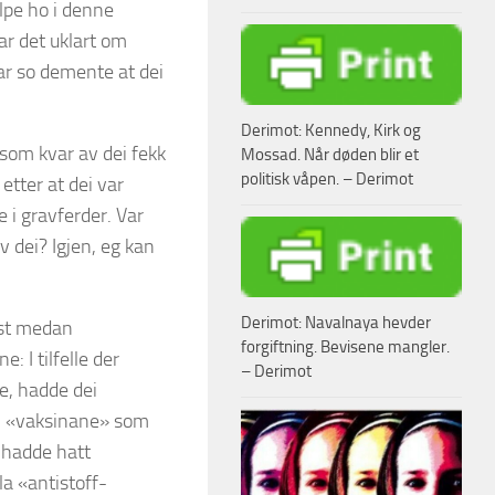
elpe ho i denne
ar det uklart om
var so demente at dei
Derimot: Kennedy, Kirk og
 som kvar av dei fekk
Mossad. Når døden blir et
politisk våpen. – Derimot
etter at dei var
e i gravferder. Var
v dei? Igjen, eg kan
Derimot: Navalnaya hevder
ast medan
forgiftning. Bevisene mangler.
 I tilfelle der
– Derimot
e, hadde dei
om «vaksinane» som
 hadde hatt
la «antistoff-