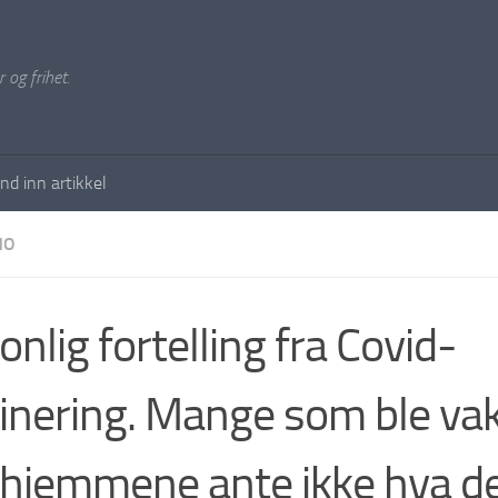
 og frihet.
nd inn artikkel
NO
onlig fortelling fra Covid-
inering. Mange som ble vak
hjemmene ante ikke hva de 