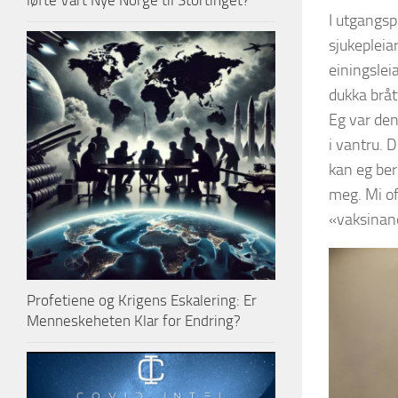
løfte Vårt Nye Norge til Stortinget?
I utgangsp
sjukepleia
einingslei
dukka bråt
Eg var den
i vantru. 
kan eg berr
meg. Mi off
«vaksinane»
Profetiene og Krigens Eskalering: Er
Menneskeheten Klar for Endring?