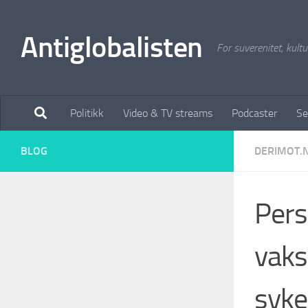
Antiglobalisten
For suverenitet, kultur
Politikk
Video & TV streams
Podcaster
Se
BLOG
DERIMOT.
Pers
vaks
syke