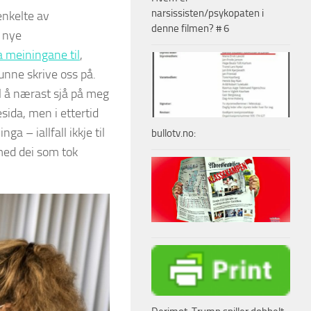
narsissisten/psykopaten i
enkelte av
denne filmen? # 6
n nye
a meiningane til
,
unne skrive oss på.
l å nærast sjå på meg
ida, men i ettertid
a – iallfall ikkje til
bullotv.no:
 med dei som tok