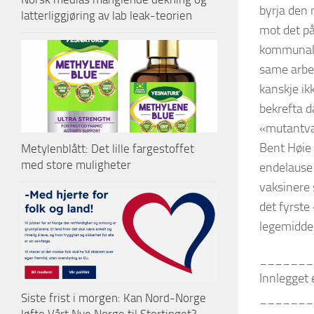
byrja den
latterliggjøring av lab leak-teorien
mot det på
kommunal s
same arbei
kanskje ikk
bekrefta d
«mutantvar
Bent Høie 
Metylenblått: Det lille fargestoffet
med store muligheter
endelause 
vaksinere
det fyrste
legemiddel
_______
Innlegget 
_______
Siste frist i morgen: Kan Nord-Norge