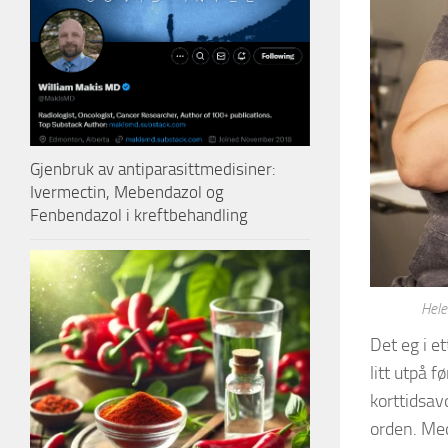
Gjenbruk av antiparasittmedisiner:
Ivermectin, Mebendazol og
Fenbendazol i kreftbehandling
Hele
Det eg i e
litt utpå 
korttidsav
orden. Med