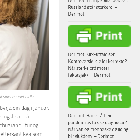
Derimot: Trump spiller dobbelt.
Russland står sterkere. –
Derimot
Derimot: Kirk-uttalelser:
Kontroversielle eller korrekte?
Når sterke ord møter
faktasjekk. – Derimot
aksinene inneholdt?
yrja ein dag i januar,
Derimot: Har vi fått ein
lingsleiar på
pandemi av falske diagnosar?
ebuarane i tur og
Når vanleg menneskeleg liding
i etterkant kva som
blir sjukdom. – Derimot