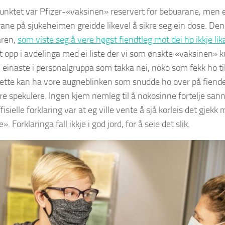
unktet var Pfizer-«vaksinen» reservert for bebuarane, men 
rane på sjukeheimen greidde likevel å sikre seg ein dose. De
aren,
som viste seg å vere høgst fiendtleg mot dei ho ikkje lik
t opp i avdelinga med ei liste der vi som ønskte «vaksinen» k
 einaste i personalgruppa som takka nei, noko som fekk ho ti
Dette kan ha vore augneblinken som snudde ho over på fiendes
e spekulere. Ingen kjem nemleg til å nokosinne fortelje sanning
isielle forklaring var at eg ville vente å sjå korleis det gjekk
. Forklaringa fall ikkje i god jord, for å seie det slik.