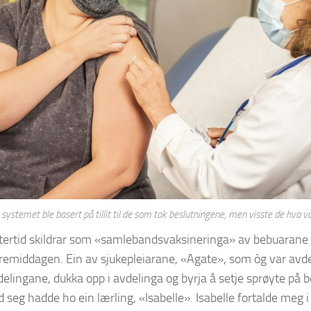
 systemet ble basert på tillit til de som tok beslutningene, men visste de hva v
ttertid skildrar som «samlebandsvaksineringa» av bebuarane b
føremiddagen. Ein av sjukepleiarane, «Agate», som òg var avde
delingane, dukka opp i avdelinga og byrja å setje sprøyte på b
 seg hadde ho ein lærling, «Isabelle». Isabelle fortalde meg 