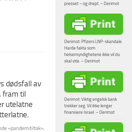
presset – og drept. – Derimot
Derimot: Pfizers LNP-skandale.
Harde fakta som
helsemyndighetene ikke vil du
skal vite. – Derimot
s dødsfall av
fram til
Derimot: Viktig engelsk bank
r utelatne
trekker seg. Vil ikke lenger
finansiere Israel. – Derimot
tterlatne.
nde «pandemitiltak»,