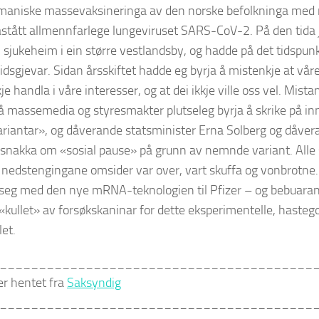
 maniske massevaksineringa av den norske befolkninga med
stått allmennfarlege lungeviruset SARS-CoV-2. På den tida 
jukeheim i ein større vestlandsby, og hadde på det tidspunk
dsgjevar. Sidan årsskiftet hadde eg byrja å mistenkje at våre
je handla i våre interesser, og at dei ikkje ville oss vel. Mist
å massemedia og styresmakter plutseleg byrja å skrike på in
iantar», og dåverande statsminister Erna Solberg og dåver
snakka om «sosial pause» på grunn av nemnde variant. Alle 
nedstengingane omsider var over, vart skuffa og vonbrotne. 
 seg med den nye mRNA-teknologien til Pfizer – og bebuaran
 «kullet» av forsøkskaninar for dette eksperimentelle, haste
et.
________________________________________
er hentet fra
Saksyndig
________________________________________