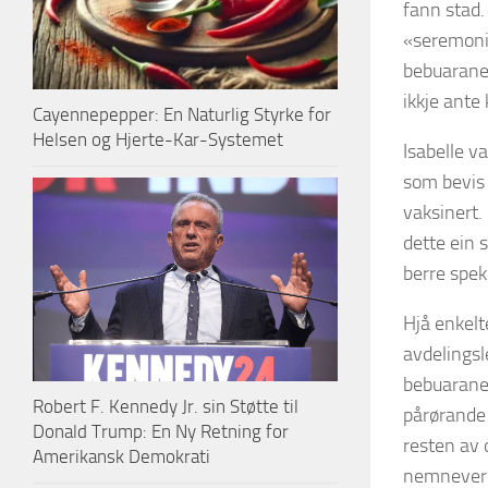
fann stad.
«seremonie
bebuarane 
ikkje ante
Cayennepepper: En Naturlig Styrke for
Helsen og Hjerte-Kar-Systemet
Isabelle v
som bevis 
vaksinert.
dette ein s
berre spek
Hjå enkelt
avdelingsl
bebuarane
Robert F. Kennedy Jr. sin Støtte til
pårørande 
Donald Trump: En Ny Retning for
resten av 
Amerikansk Demokrati
nemneverdi