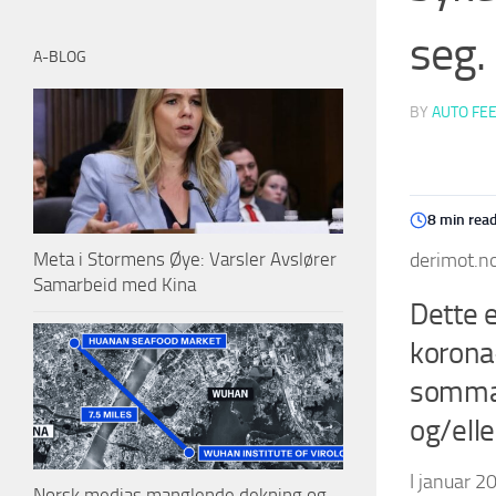
seg.
A-BLOG
BY
AUTO FE
8 min rea
derimot.no
Meta i Stormens Øye: Varsler Avslører
Samarbeid med Kina
Dette 
korona
sommar
og/elle
I januar 2
Norsk medias manglende dekning og