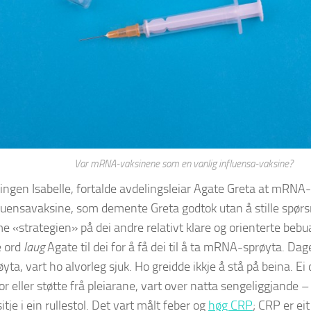
Var mRNA-vaksinene som en vanlig influensa-vaksine?
rlingen Isabelle, fortalde avdelingsleiar Agate Greta at mRNA
luensavaksine, som demente Greta godtok utan å stille spør
e «strategien» på dei andre relativt klare og orienterte beb
 ord
laug
Agate til dei for å få dei til å ta mRNA-sprøyta. Dag
yta, vart ho alvorleg sjuk. Ho greidde ikkje å stå på beina. 
or eller støtte frå pleiarane, vart over natta sengeliggjande – 
tje i ein rullestol. Det vart målt feber og
høg CRP
; CRP er eit