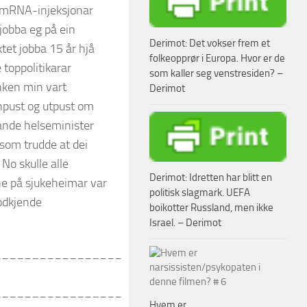
 mRNA-injeksjonar
jobba eg på ein
Derimot: Det vokser frem et
tet jobba 15 år hjå
folkeopprør i Europa. Hvor er de
 toppolitikarar
som kaller seg venstresiden? –
anken min vart
Derimot
npust og utpust om
ande helseminister
som trudde at dei
No skulle alle
Derimot: Idretten har blitt en
e på sjukeheimar var
politisk slagmark. UEFA
godkjende
boikotter Russland, men ikke
Israel. – Derimot
_________________
_________________
Hvem er