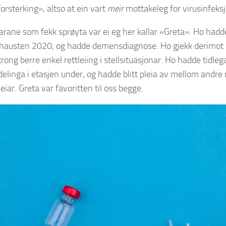
orsterking», altso at ein vart
meir
mottakeleg for virusinfeksj
arane som fekk sprøyta var ei eg her kallar «Greta». Ho hadde
 hausten 2020, og hadde demensdiagnose. Ho gjekk derimot 
trong berre enkel rettleiing i stellsituasjonar. Ho hadde tidle
delinga i etasjen under, og hadde blitt pleia av mellom andr
eiar. Greta var favoritten til oss begge.