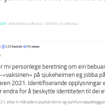
EDER
· PUBLISHED
8. JUNI 2022
· UPDATED
16. JUNI 2022
d
1,572words
15 views
:
er mi personlege beretning om ein bebuar
-«vaksinen» på sjukeheimen eg jobba på 
en 2021. Identifiserande opplysningar e
r endra for å beskytte identiteten til dei e
021, etter ti månaders psykisk terror og samfunnsøydeleggja