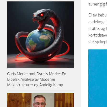
avhengig f
Ei av bebu
avdelinga
støtte, og 
korttidsav
var sjukepl
Guds Merke mot Dyrets Merke: En
Bibelsk Analyse av Moderne
Maktstrukturer og Åndelig Kamp