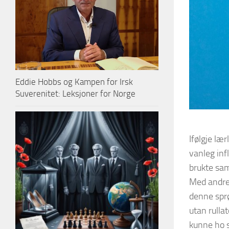
Eddie Hobbs og Kampen for Irsk
Suverenitet: Leksjoner for Norge
Ifølgje læ
vanleg inf
brukte sam
Med andre
denne sprø
utan rullat
kunne ho si