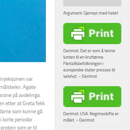
Argument: Gjensyn med hatet
Derimot: Det er som å tenne
lunten til en kruttønne.
Flertallsbefolkningen i
europeiske stater presses til
selvhat. – Derimot
-injeksjonen var
smålsteikn. Agate
uarane på avdelinga.
en etter at Greta fekk
Ei dame som kunne gå
Derimot: USA: Regimeskifte er
i korte periodar
målet. – Derimot
 protein som er til