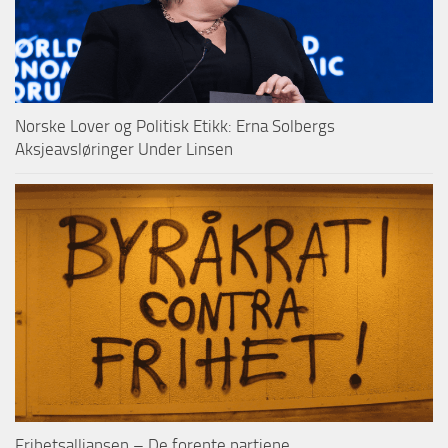
Norske Lover og Politisk Etikk: Erna Solbergs
Aksjeavsløringer Under Linsen
Frihetsalliansen – De forente partiene