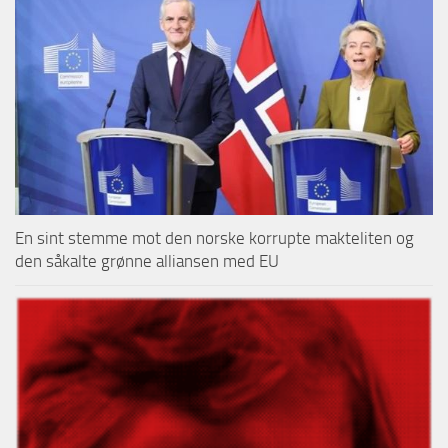
En sint stemme mot den norske korrupte makteliten og
den såkalte grønne alliansen med EU