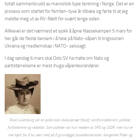
totalt sammenbrudd av marxistisk type tenkning i Norge. Det er en
prosess som startet for femten-tyve år tilbake og førte til at jeg
meldte meg ut av RV-Rødt for svært lenge siden.
Allikevel er det nærmest et sjokk å åpne Klassekampen 5 mars for
her går de fleste berserk i å heie på Nato-våpen til krigssonen
Ukraina og medlemskap i NATO- selvsagt.
I dag søndag 6 mars skal Oslo SV ha møte om Nato og
partistørrelsene er mest ihuga våpenlevrandører.
Rosa Luxemburg var en polsk-tysk revolusjonær filosof, samfunnsøkonom, politiker,
forfatterinne og redaktør. Som politiker var hun medlem av SPD og USDP, men hun er
mer kjent for å ha vært med på å grunnlegge Sosialdemokratiet i kongeriket Polen og