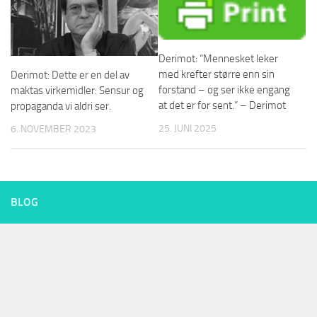
Derimot: “Mennesket leker
med krefter større enn sin
Derimot: Dette er en del av
forstand – og ser ikke engang
maktas virkemidler: Sensur og
at det er for sent.” – Derimot
propaganda vi aldri ser.
25. JUNI 2025
6. NOVEMBER 2023
BLOG