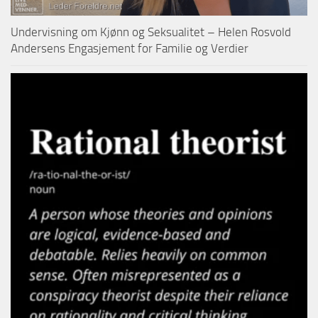
Undervisning om Kjønn og Seksualitet – Helen Rosvold
Andersens Engasjement for Familie og Verdier