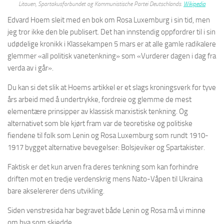
Litauen, Spartakusforbundet og Kommunistische Partei Deutschlands.
Wikipedia
Edvard Hoem sleit med en bok om Rosa Luxemburg i sin tid, men
jeg tror ikke den ble publisert. Det han innstendig oppfordrer til i sin
udødelige kronikk i Klassekampen 5 mars er at alle gamle radikalere
glemmer «all politisk vanetenkning» som «Vurderer dagen i dag fra
verda av i går».
Du kan si det slik at Hoems artikkel er et slags kroningsverk for tyve
års arbeid med å undertrykke, fordreie og glemme de mest
elementære prinsipper av klassisk marxistisk tenkning. Og
alternativet som ble kjørt fram var de teoretiske og politiske
fiendene til folk som Lenin og Rosa Luxemburg som rundt 1910-
1917 bygget alternative bevegelser: Bolsjeviker og Spartakister.
Faktisk er det kun arven fra deres tenkning som kan forhindre
driften mot en tredje verdenskrig mens Nato-Våpen til Ukraina
bare akselererer dens utvikling.
Siden venstresida har begravet både Lenin og Rosa må vi minne
om hva som skjedde.