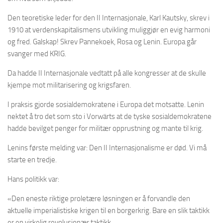
Den teoretiske leder for den II Internasjonale, Karl Kautsky, skrev i
1910 at verdenskapitalismens utvikling muliggjør en evig harmoni
og fred. Galskap! Skrev Pannekoek, Rosa og Lenin. Europa går
svanger med KRIG.
Da hadde II Internasjonale vedtatt på alle kongresser at de skulle
kjempe mot militarisering og krigsfaren.
I praksis gjorde sosialdemokratene i Europa det motsatte. Lenin
nektet å tro det som sto i Vorwärts at de tyske sosialdemokratene
hadde bevilget penger for militær opprustning og mante til krig.
Lenins første melding var: Den II Internasjonalisme er død. Vi må
starte en tredje.
Hans politikk var:
«Den eneste riktige proletære løsningen er å forvandle den
aktuelle imperialistiske krigen til en borgerkrig. Bare en slik taktikk
er en virkelig revolusjonær taktikk.