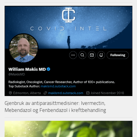
Gjenbruk av antiparasittmedisiner: Ivermectin,
Mebendazol og Fenbendazol i kreftbehandling