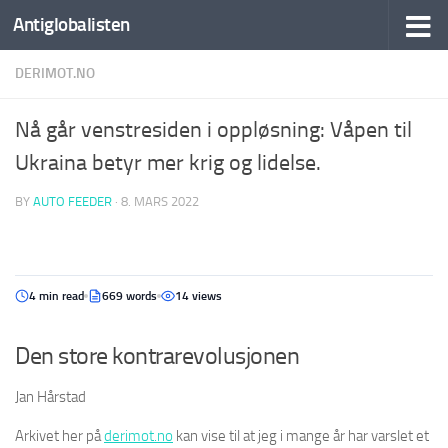
Antiglobalisten
DERIMOT.NO
Nå går venstresiden i oppløsning: Våpen til
Ukraina betyr mer krig og lidelse.
BY
AUTO FEEDER
·
8. MARS 2022
4 min read
669 words
14 views
Den store kontrarevolusjonen
Jan Hårstad
Arkivet her på
derimot.no
kan vise til at jeg i mange år har varslet et