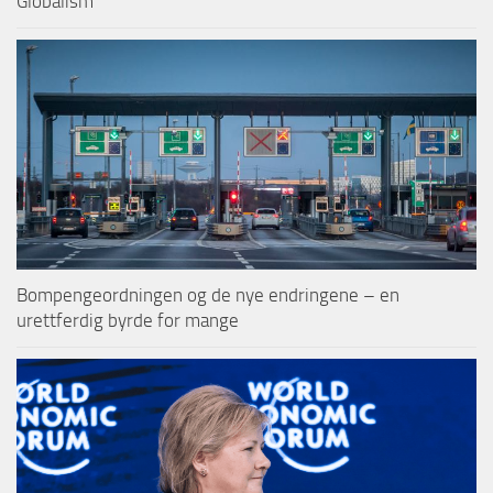
Globalism
Bompengeordningen og de nye endringene – en
urettferdig byrde for mange