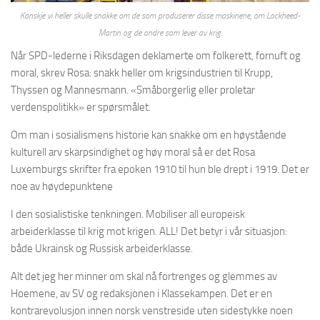
Kanskje vi heller skulle snakke om de som produserer disse maskinene, om Lockheed-
Martin og de andre som lever av krig.
Når SPD-lederne i Riksdagen deklamerte om folkerett, fornuft og
moral, skrev Rosa: snakk heller om krigsindustrien til Krupp,
Thyssen og Mannesmann. «Småborgerlig eller proletar
verdenspolitikk» er spørsmålet.
Om man i sosialismens historie kan snakke om en høystående
kulturell arv skarpsindighet og høy moral så er det Rosa
Luxemburgs skrifter fra epoken 1910 til hun ble drept i 1919. Det er
noe av høydepunktene
I den sosialistiske tenkningen. Mobiliser all europeisk
arbeiderklasse til krig mot krigen. ALL! Det betyr i vår situasjon:
både Ukrainsk og Russisk arbeiderklasse.
Alt det jeg her minner om skal nå fortrenges og glemmes av
Hoemene, av SV og redaksjonen i Klassekampen. Det er en
kontrarevolusjon innen norsk venstreside uten sidestykke noen