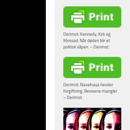
– snek en mystisk mann
t tog kom mot dem.
or den ene falt ned.
Derimot: Kennedy, Kirk og
ion i Danmark. Den
Mossad. Når døden blir et
nn.
politisk våpen. – Derimot
ned trapper og på
Derimot: Navalnaya hevder
dyttet en 72 år
forgiftning. Bevisene mangler.
– Derimot
t i Lund sa retten at