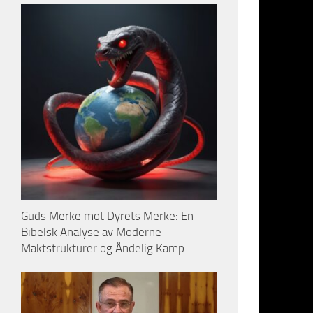
Guds Merke mot Dyrets Merke: En
Bibelsk Analyse av Moderne
Maktstrukturer og Åndelig Kamp