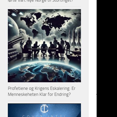
løfte Vårt Nye Norge til Stortinget?
kommer fra
stadig lag
rettsystem
Det er alt
psykisk sy
og kulture
alkohol so
islamsk ku
Polit
jern
Profetiene og Krigens Eskalering: Er
Menneskeheten Klar for Endring?
Etter det 
Deutsche B