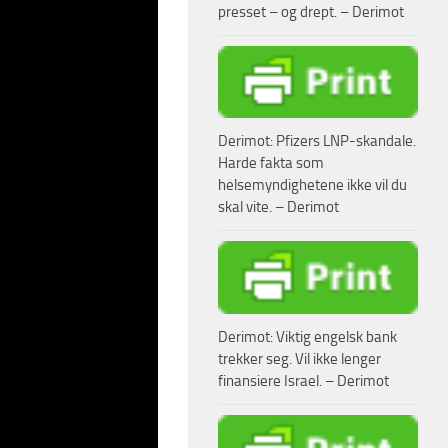
presset – og drept. – Derimot
Derimot: Pfizers LNP-skandale.
e . Dette bekreftes
Harde fakta som
ngsmennene er ikke
helsemyndighetene ikke vil du
skal vite. – Derimot
selvom vi nå ser et
opa hvor personer
e i blant annet
Derimot: Viktig engelsk bank
umske drapsforsøkene
trekker seg. Vil ikke lenger
om det ikke finnes
finansiere Israel. – Derimot
føderale politiet