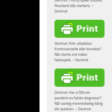
Derimot: Trump spiller dobbelt.
ien bør også
Russland står sterkere. –
Derimot
t gjelder
, sier fagforeningssjef
ed flyplasser tas
Derimot: Kirk-uttalelser:
Kontroversielle eller korrekte?
ke har og lenge hatt
Når sterke ord møter
i vesten snart våkner
faktasjekk. – Derimot
 bare sekunder unna å
digvis stoppet T-
hendelsen uten
Derimot: Har vi fått ein
pandemi av falske diagnosar?
Når vanleg menneskeleg liding
blir sjukdom. – Derimot
toget på Rogier