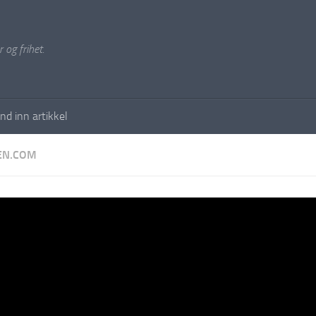
 og frihet.
nd inn artikkel
EN.COM
ype terror: 49 mennesker d
n tog i 2021
EDER
·
19. FEBRUAR 2022