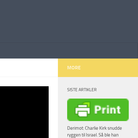
MORE
SISTE ARTIKLER
yttet
Derimot: Charlie Kirk snudde
ryggen til Israel. Så ble han