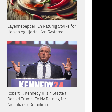
stasjon i 
seg opp b
I Danmark 
Cayennepepper: En Naturlig Styrke for
Tog måtte 
Helsen og Hjerte-Kar-Systemet
29 år gaml
Politiet fa
I norge ha
toglinjer 
En nordman
gammel kvi
de mente 
Robert F. Kennedy Jr. sin Støtte til
Donald Trump: En Ny Retning for
Amerikansk Demokrati