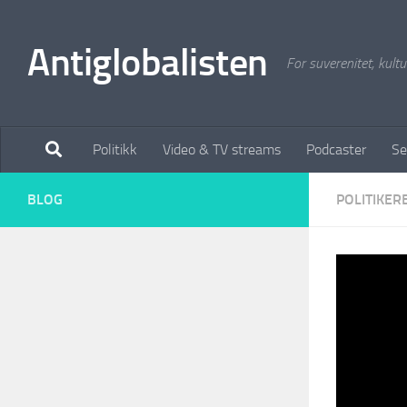
Antiglobalisten
For suverenitet, kultur
Politikk
Video & TV streams
Podcaster
Se
BLOG
POLITIKER
Ny t
fora
BY
AUTO FE