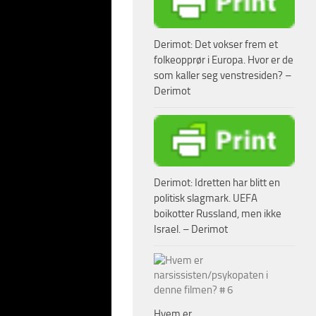
Derimot: Det vokser frem et
det. Bare der ble det
folkeopprør i Europa. Hvor er de
oe som er en sterkt
som kaller seg venstresiden? –
til mange steder i
Derimot
 enda har vært
an ble dyttet foran
es som
Derimot: Idretten har blitt en
politisk slagmark. UEFA
urg-Dammtor etter å
boikotter Russland, men ikke
Israel. – Derimot
t rundt trenden: en
oren
 la ham inn i
and hos personer som
Hvem er