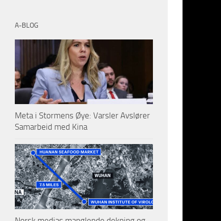
A-BLOG
5 min rea
Read Time
Flere og f
av tilgjen
tyske stat
Meta i Stormens Øye: Varsler Avslører
tydelig m
Samarbeid med Kina
uten årsak
Når man nå
Tyskland,
i hele Tys
noen landso
tydelig at
Norsk medias manglende dekning og