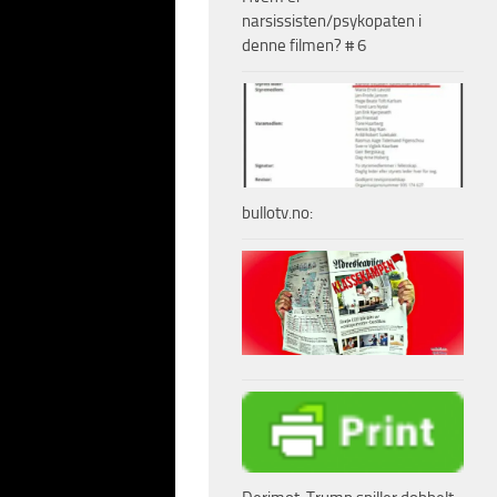
narsissisten/psykopaten i
nnen og oppvekst
denne filmen? # 6
tthull i bode
sstraff.
mennene funnet å være
nge lovbrytere. Sosiale
e på narkotika og
bullotv.no:
 er oppvokst under
å drive med terror.
ringer i
olitikere og
eraer skal økes fra