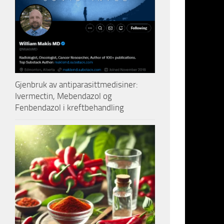
8.000 til 
forbedres.
Det går alt
videoteknol
Andreas R
nesten ing
Gjenbruk av antiparasittmedisiner:
Ivermectin, Mebendazol og
Også i Eng
Fenbendazol i kreftbehandling
problemer 
for disse 
Siste angr
miste live
banetoget 
alvorlige 
Hendelsen 