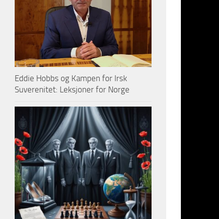
Eddie Hobbs og Kampen for Irsk
Suverenitet: Leksjoner for Norge
Happy
0
0
%