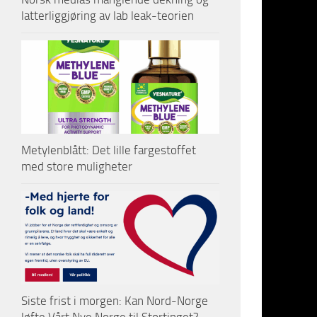
latterliggjøring av lab leak-teorien
Av 65 kjen
Det fødera
alene regi
økende tre
Tyskland.»
Attentatfo
Metylenblått: Det lille fargestoffet
dødelige d
med store muligheter
en S-Bahn
terrorise
ha blitt d
Et angrep
eritreer d
overlevde
Siste frist i morgen: Kan Nord-Norge
psykiatrie