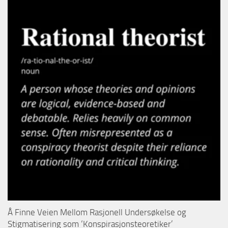
Å Finne Veien Mellom Rasjonell Undersøkelse og
Stigmatisering som ‘Konspirasjonsteoretiker’