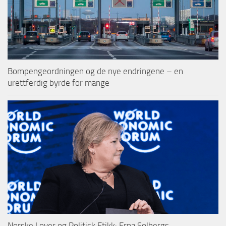
Bompengeordningen og de nye endringene – en
urettferdig byrde for mange
Norske Lover og Politisk Etikk: Erna Solbergs