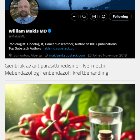
Gjenbruk av antiparasittmedisiner: Ivermectin,
Mebendazol og Fenbendazol i kreftbehandling