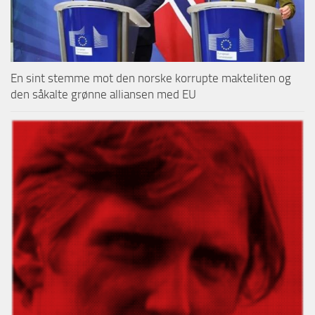
En sint stemme mot den norske korrupte makteliten og
den såkalte grønne alliansen med EU