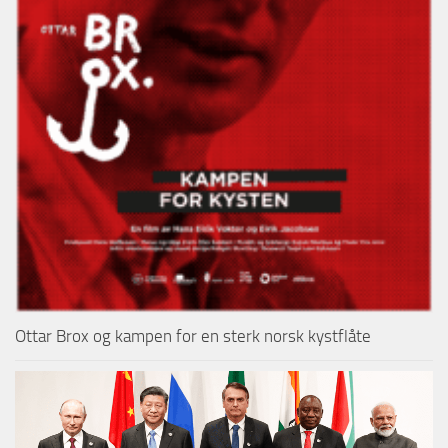
Ottar Brox og kampen for en sterk norsk kystflåte