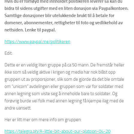
Hvis du er fornøyd med innholdet politikeren leverer så kan du
bidra til sidens utgifter med en liten donasjon via Paypalkontoen.
Samtlige donasjoner blir utelukkende brukt til å betale for
domener, abonnementer, rettigheter til foto og vedlikehold av
nettsiden. Lenke til paypal.
https://www.paypal.me/politikeren
Edit:
Dette er en veldig liten gruppe på ca 50 mann. De fremstår heller
ikke som så veldig aktive i krigen og media har nok blåst opp
gruppen ut av proporsjoner, slik som de gjorde da det ble omtale
om “unicorn” avdelingen eller gruppen som var for soldater med
annen legning som viste seg å inneholde bare to soldater. Og
forøvrig burde vel folk med annen legning få kjempe ilag med de
andre uansett.
Her er litt mer om mere info om gruppen:
https://telegra.ph/A-little-bit-about-our-platoon-04-20