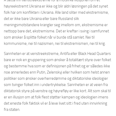
høyreekstremt Ukraina er ikke og blir aldri løsningen på det synet
folk har om konflikten i Ukraina. Alle land sliter med ekstremisme,
det er ikke bare Ukraina eller bare Russland slik
meningsmotstandere krangler seg imellom om, ekstremisme er
nettopp bare det, ekstremisme. Det er krefter i sving i samfunnet
som ønsker å splitte folket når vi burde stå samlet. Nei til
kommunisme, nei til nazismen, nei til ekstremismen, nei til krig.
Sannheten er at venstreekstreme, Antifa eller Black Head Quarters
bare er nok en gruppering som ønsker å totalitært styre over folket
og bestemme hva som er definisjonen på frihet og er således ikke
noe annerledes enn Putin, Zelenskyj eller hvilken som helst annen
politiker som ønsker overherredømme og diktatoriske ideologier
som tvinger folket inn i undertrykkelse. Sannheten er at veien fra
diktatorisk styre på venstre og høyrefløy er like kort. Alt som skal til
er en illusjon om at folk flest støtter kampen og ideologien imens
det eneste folk faktisk vil er å leve livet sitt i fred uten innvirkning
fra staten.