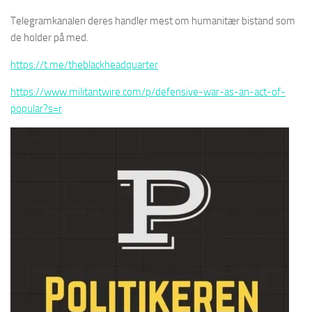
Telegramkanalen deres handler mest om humanitær bistand som
de holder på med.
https://t.me/theblackheadquarter
https://www.militantwire.com/p/defensive-war-as-an-act-of-
popular?s=r