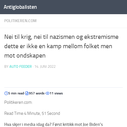
Antiglobalisten
POLITIKEREN.COM
Nei til krig, nei til nazismen og ekstremisme
dette er ikke en kamp mellom folket men
mot ondskapen
BY
AUTO FEEDER
·
14. JUNI 2022
5 min read
957 words
11 views
Politikeren.com:
Read Time:
4 Minute, 51 Second
Hva skjer i media idag da? Først kritikk mot Joe Biden’s