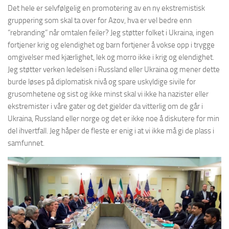
Det hele er selvfølgelig en promotering av en ny ekstremistisk
gruppering som skal ta over for Azov, hva er vel bedre enn
“rebranding” når omtalen feiler? Jeg støtter folket i Ukraina, ingen
fortjener krig og elendighet og barn fortjener å vokse opp i trygge
omgivelser med kjærlighet, lek og morro ikke i krig og elendighet.
Jeg støtter verken ledelsen i Russland eller Ukraina og mener dette
burde løses på diplomatisk nivå og spare uskyldige sivile for
grusomhetene og sist og ikke minst skal vi ikke ha nazister eller
ekstremister i våre gater og det gjelder da vitterlig om de går i
Ukraina, Russland eller norge og det er ikke noe å diskutere for min
del ihvertfall. Jeg håper de fleste er enig i at vi ikke må gi de plass i
samfunnet.