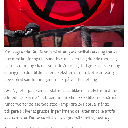
Kort sagt er det Antifa som nå ytterligere radikaliseres og trenes
opp med krigføring i Ukraina, hvis de klarer seg drar de med seg
hjem traumer og skader som blir årsak til ytterligere radikalisering
som igjen bidrar til den økende ekstremismen. Dette er tydelige
bevis på at samfunnet generelt er på vei i feil retning.
ABC Nyheter påpeker så i slutten av artikkelen at ekstremistene
allerede var klare 24 Februar men ønsker ikke stille noe spørmål
rundt hvorfor de allerede stod kampklare 24 Februar når de
tidligere skriver at grupperingen inneholder utenlandske antifa
ekstremister. Det er verdt å stille spørsmål rundt synest jeg.