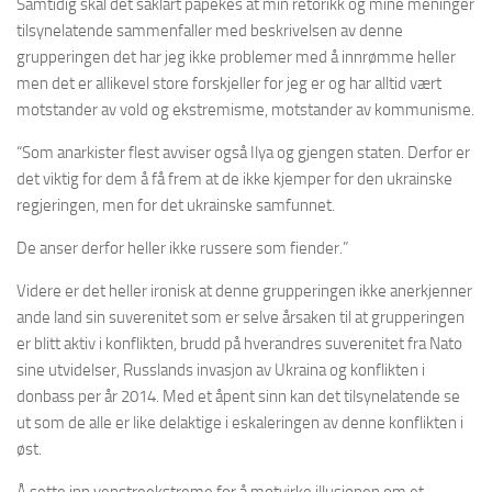
Samtidig skal det såklart påpekes at min retorikk og mine meninger
tilsynelatende sammenfaller med beskrivelsen av denne
grupperingen det har jeg ikke problemer med å innrømme heller
men det er allikevel store forskjeller for jeg er og har alltid vært
motstander av vold og ekstremisme, motstander av kommunisme.
“Som anarkister flest avviser også Ilya og gjengen staten. Derfor er
det viktig for dem å få frem at de ikke kjemper for den ukrainske
regjeringen, men for det ukrainske samfunnet.
De anser derfor heller ikke russere som fiender.”
Videre er det heller ironisk at denne grupperingen ikke anerkjenner
ande land sin suverenitet som er selve årsaken til at grupperingen
er blitt aktiv i konflikten, brudd på hverandres suverenitet fra Nato
sine utvidelser, Russlands invasjon av Ukraina og konflikten i
donbass per år 2014. Med et åpent sinn kan det tilsynelatende se
ut som de alle er like delaktige i eskaleringen av denne konflikten i
øst.
Å sette inn venstreekstreme for å motvirke illusjonen om et