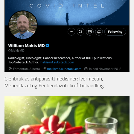
Gjenbruk av antiparasittmedisiner: Ivermectin,
Mebendazol og Fenbendazol i kreftbehandling