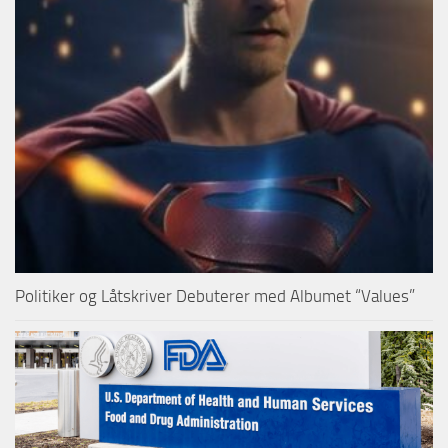
Politiker og Låtskriver Debuterer med Albumet “Values”