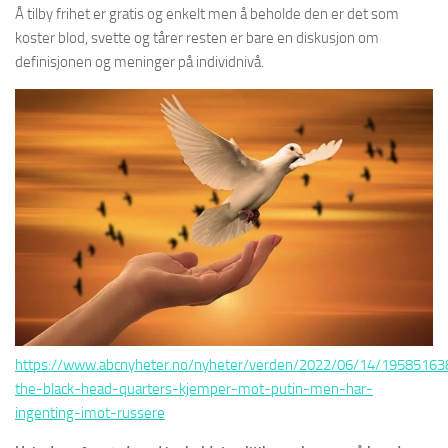
Å tilby frihet er gratis og enkelt men å beholde den er det som
koster blod, svette og tårer resten er bare en diskusjon om
definisjonen og meninger på individnivå.
https://www.abcnyheter.no/nyheter/verden/2022/06/14/195851638
the-black-head-quarters-kjemper-mot-putin-men-har-
ingenting-imot-russere