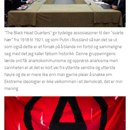
“The Black Head Quarters” gir tydelige assosiasjoner til den “svarte
hær” fra 1918 til 1921, og som Putin i Russland så kan det se ut
som også dette er et forsøk på å blande inn fortid og sammeligne
seg med det jeg kaller følsom historikk. Denne grupperingens
lærde ord får anarkokommunisme og opprørsk anarkisme men
sannheten er at det er kort vei fra ytterste venstre og ytterste
høyre og de er mere like enn man gjerne pleier å snakke om.
Ekstreme ideologier er ikke velkommen i et demokrati, det er min
mening.