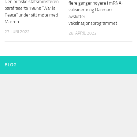
Den britiske statsministeren
flere ganger høyere i mRNA-
parafraserte 1984s “War Is
vaksinerte og Danmark
Peace” under sitt møte med
avslutter
Macron
vaksinasjonsprogrammet
27. JUNI 2022
28. APRIL 2022
BLOG