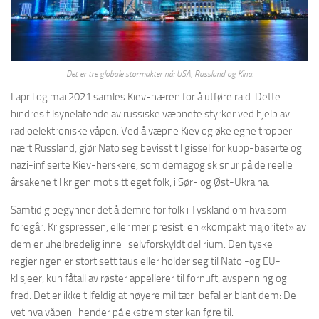
Det er tre globale stormakter nå: USA, Russland og Kina.
I april og mai 2021 samles Kiev-hæren for å utføre raid. Dette
hindres tilsynelatende av russiske væpnete styrker ved hjelp av
radioelektroniske våpen. Ved å væpne Kiev og øke egne tropper
nært Russland, gjør Nato seg bevisst til gissel for kupp-baserte og
nazi-infiserte Kiev-herskere, som demagogisk snur på de reelle
årsakene til krigen mot sitt eget folk, i Sør- og Øst-Ukraina.
Samtidig begynner det å demre for folk i Tyskland om hva som
foregår. Krigspressen, eller mer presist: en «kompakt majoritet» av
dem er uhelbredelig inne i selvforskyldt delirium. Den tyske
regjeringen er stort sett taus eller holder seg til Nato -og EU-
klisjeer, kun fåtall av røster appellerer til fornuft, avspenning og
fred. Det er ikke tilfeldig at høyere militær-befal er blant dem: De
vet hva våpen i hender på ekstremister kan føre til.