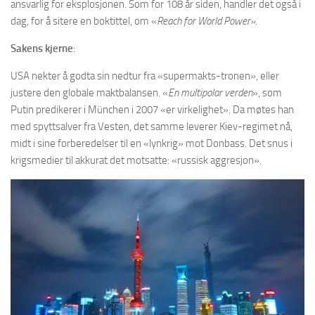
ansvarlig for eksplosjonen. Som for 108 år siden, handler det også i
dag, for å sitere en boktittel, om «
Reach for World Power».
Sakens kjerne
:
USA nekter å godta sin nedtur fra «supermakts-tronen», eller
justere den globale maktbalansen. «
En multipolar verden
», som
Putin predikerer i München i 2007 «er virkelighet». Da møtes han
med spyttsalver fra Vesten, det samme leverer Kiev-regimet nå,
midt i sine forberedelser til en «lynkrig» mot Donbass. Det snus i
krigsmedier til akkurat det motsatte: «russisk aggresjon».