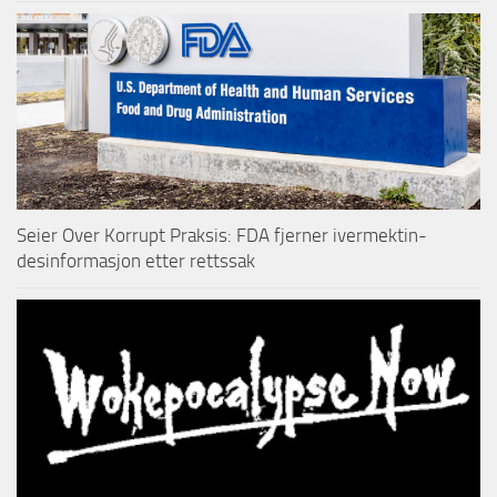
Seier Over Korrupt Praksis: FDA fjerner ivermektin-
desinformasjon etter rettssak