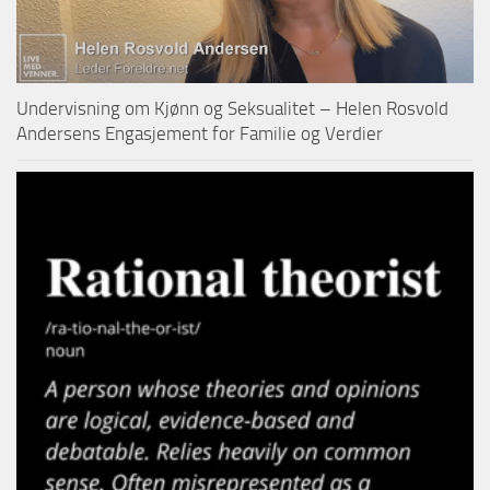
Undervisning om Kjønn og Seksualitet – Helen Rosvold
Andersens Engasjement for Familie og Verdier