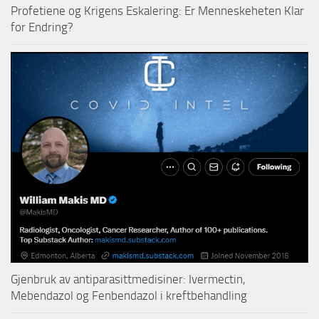
Profetiene og Krigens Eskalering: Er Menneskeheten Klar
for Endring?
Gjenbruk av antiparasittmedisiner: Ivermectin,
Mebendazol og Fenbendazol i kreftbehandling