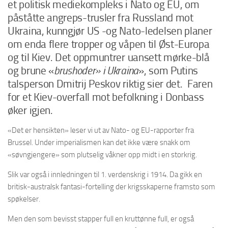
et politisk mediekompleks i Nato og EU, om
påståtte angreps-trusler fra Russland mot
Ukraina, kunngjør US -og Nato-ledelsen planer
om enda flere tropper og våpen til Øst-Europa
og til Kiev. Det oppmuntrer uansett mørke-blå
og brune «
brushoder» i Ukraina
», som Putins
talsperson Dmitrij Peskov riktig sier det. Faren
for et Kiev-overfall mot befolkning i Donbass
øker igjen.
«Det er hensikten» leser vi ut av Nato- og EU-rapporter fra
Brussel. Under imperialismen kan det ikke være snakk om
«søvngjengere» som plutselig våkner opp midt i en storkrig.
Slik var også i innledningen til 1. verdenskrig i 1914. Da gikk en
britisk-australsk fantasi-fortelling der krigsskaperne framsto som
spøkelser.
Men den som bevisst stapper full en kruttønne full, er også