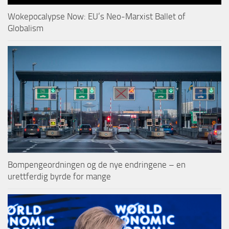
Wokepocalypse Now: EU’s Neo-Marxist Ballet of
Globalism
Bompengeordningen og de nye endringene – en
urettferdig byrde for mange