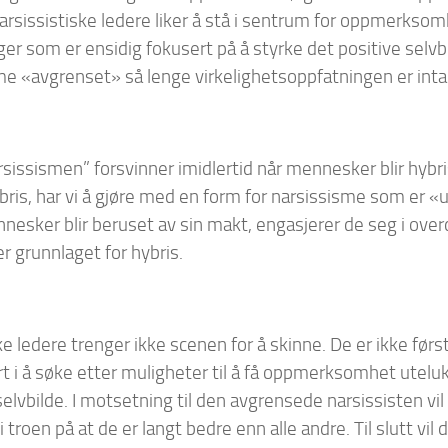
arsissistiske ledere liker å stå i sentrum for oppmerksom
er som er ensidig fokusert på å styrke det positive selvbi
me «avgrenset» så lenge virkelighetsoppfatningen er inta
sissismen” forsvinner imidlertid når mennesker blir hybri
ybris, har vi å gjøre med en form for narsissisme som er 
nesker blir beruset av sin makt, engasjerer de seg i over
r grunnlaget for hybris.
e ledere trenger ikke scenen for å skinne. De er ikke førs
rt i å søke etter muligheter til å få oppmerksomhet utelu
selvbilde. I motsetning til den avgrensede narsissisten vi
 i troen på at de er langt bedre enn alle andre. Til slutt vi