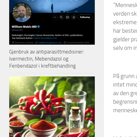
“Mennesker
verden sk
ekstreme 
har bestem
gjelder p
selv om in
Gjenbruk av antiparasittmedisiner:
Ivermectin, Mebendazol og
Fenbendazol i kreftbehandling
På grunn 
intet mind
av den gr
begrensni
menneskel