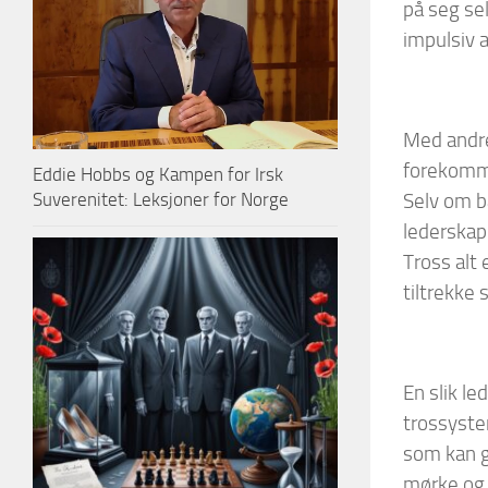
på seg sel
impulsiv a
Med andre
forekomme
Eddie Hobbs og Kampen for Irsk
Suverenitet: Leksjoner for Norge
Selv om b
lederskap
Tross alt 
tiltrekke
En slik le
trossyste
som kan g
mørke og l