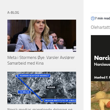
A-BLOG
7 min rea
Olehartatt
Meta i Stormens Øye: Varsler Avslører
Samarbeid med Kina
Norsk medias manglende dekning og