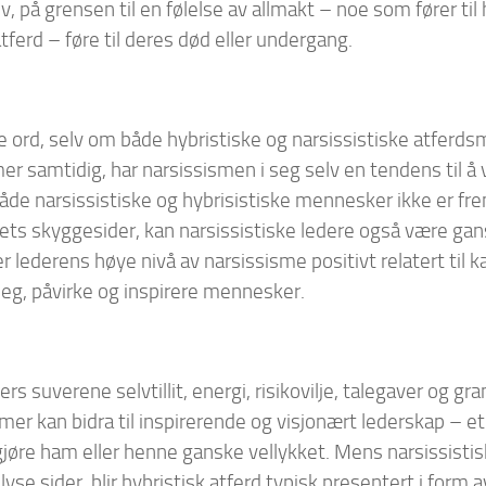
v, på grensen til en følelse av allmakt – noe som fører ti
tferd – føre til deres død eller undergang.
 ord, selv om både hybristiske og narsissistiske atferd
r samtidig, har narsissismen i seg selv en tendens til å
åde narsissistiske og hybrisistiske mennesker ikke er f
ets skyggesider, kan narsissistiske ledere også være gan
er lederens høye nivå av narsissisme positivt relatert til k
 seg, påvirke og inspirere mennesker.
ders suverene selvtillit, energi, risikovilje, talegaver og gr
mer kan bidra til inspirerende og visjonært lederskap – 
jøre ham eller henne ganske vellykket. Mens narsissistisk 
yse sider, blir hybristisk atferd typisk presentert i form 