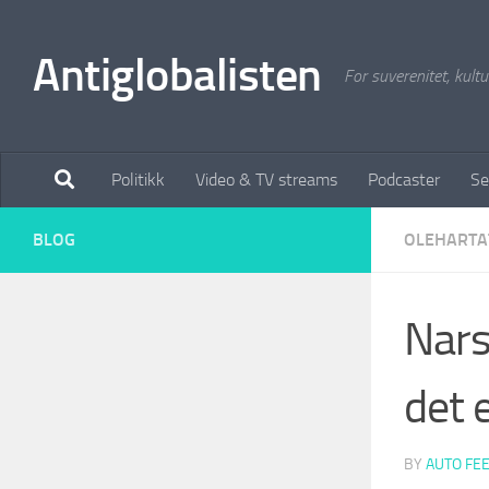
Antiglobalisten
For suverenitet, kultur
Politikk
Video & TV streams
Podcaster
Se
BLOG
OLEHARTA
Nars
det
BY
AUTO FE