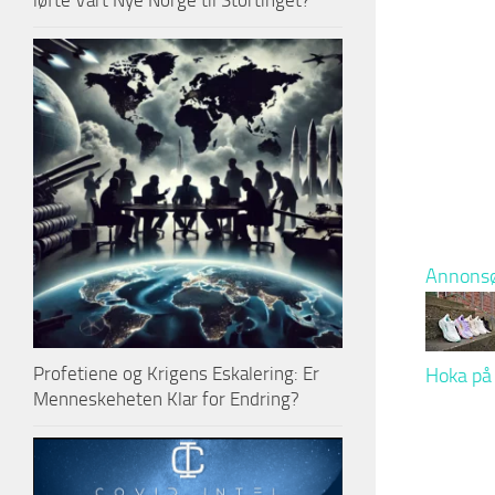
løfte Vårt Nye Norge til Stortinget?
Annonsø
Profetiene og Krigens Eskalering: Er
Hoka på 
Menneskeheten Klar for Endring?