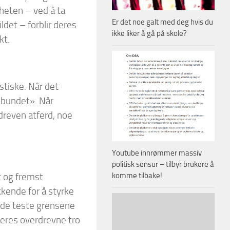
heten – ved å ta
Er det noe galt med deg hvis du
ldet – forblir deres
ikke liker å gå på skole?
kt.
stiske. Når det
«ubundet». Når
dreven atferd, noe
Youtube innrømmer massiv
politisk sensur – tilbyr brukere å
komme tilbake!
t og fremst
kkende for å styrke
l de teste grensene
l deres overdrevne tro