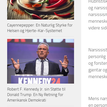
Hubristisk
og narsiss
narsissis
mennesker 
Cayennepepper: En Naturlig Styrke for
videre sid
Helsen og Hjerte-Kar-Systemet
Narsissis
personlig
og forste
gjentar og
mennesker
Robert F. Kennedy Jr. sin Støtte til
Donald Trump: En Ny Retning for
Mens nars
Amerikansk Demokrati
en person