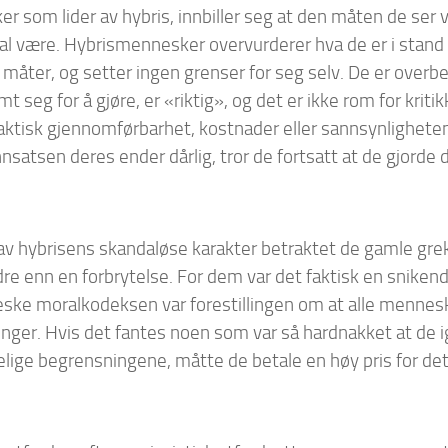
 som lider av hybris, innbiller seg at den måten de ser v
al være. Hybrismennesker overvurderer hva de er i stand ti
måter, og setter ingen grenser for seg selv. De er overbe
t seg for å gjøre, er «riktig», og det er ikke rom for kriti
raktisk gjennomførbarhet, kostnader eller sannsynligheten
nsatsen deres ender dårlig, tror de fortsatt at de gjorde d
av hybrisens skandaløse karakter betraktet de gamle gre
re enn en forbrytelse. For dem var det faktisk en snikende
eske moralkodeksen var forestillingen om at alle mennesk
nger. Hvis det fantes noen som var så hardnakket at de i
ige begrensningene, måtte de betale en høy pris for det