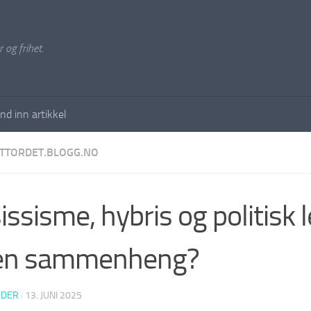
 og frihet.
nd inn artikkel
TTORDET.BLOGG.NO
issisme, hybris og politisk l
 en sammenheng?
EDER
·
13. JUNI 2025