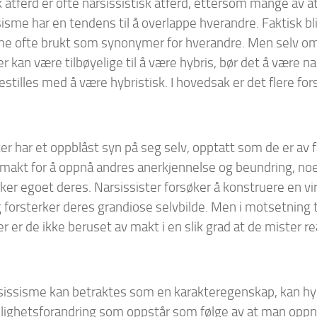
 atferd er ofte narsissistisk atferd, ettersom mange av at
isme har en tendens til å overlappe hverandre. Faktisk bli
me ofte brukt som synonymer for hverandre. Men selv om
kan være tilbøyelige til å være hybris, bør det å være na
estilles med å være hybristisk. I hovedsak er det flere fors
ter har et oppblåst syn på seg selv, opptatt som de er av 
 makt for å oppnå andres anerkjennelse og beundring, noe
rker egoet deres. Narsissister forsøker å konstruere en v
 forsterker deres grandiose selvbilde. Men i motsetning t
 er de ikke beruset av makt i en slik grad at de mister re
issisme kan betraktes som en karakteregenskap, kan hy
lighetsforandring som oppstår som følge av at man oppn