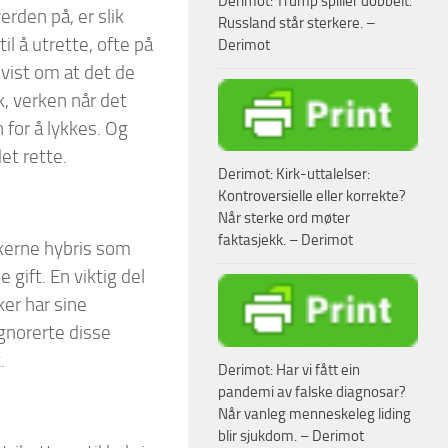
Derimot: Trump spiller dobbelt.
erden på, er slik
Russland står sterkere. –
l å utrette, ofte på
Derimot
vist om at det de
kk, verken når det
 for å lykkes. Og
et rette.
Derimot: Kirk-uttalelser:
Kontroversielle eller korrekte?
Når sterke ord møter
faktasjekk. – Derimot
kerne hybris som
 gift. En viktig del
er har sine
gnorerte disse
.
Derimot: Har vi fått ein
pandemi av falske diagnosar?
Når vanleg menneskeleg liding
blir sjukdom. – Derimot