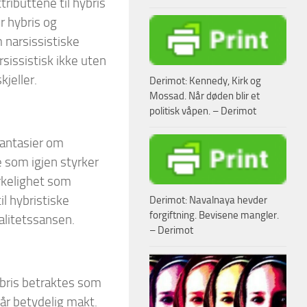
tributtene til hybris
r hybris og
 narsissistiske
rsissistisk ikke uten
kjeller.
Derimot: Kennedy, Kirk og
Mossad. Når døden blir et
politisk våpen. – Derimot
fantasier om
 som igjen styrker
irkelighet som
il hybristiske
Derimot: Navalnaya hevder
forgiftning. Bevisene mangler.
alitetssansen.
– Derimot
bris betraktes som
år betydelig makt.