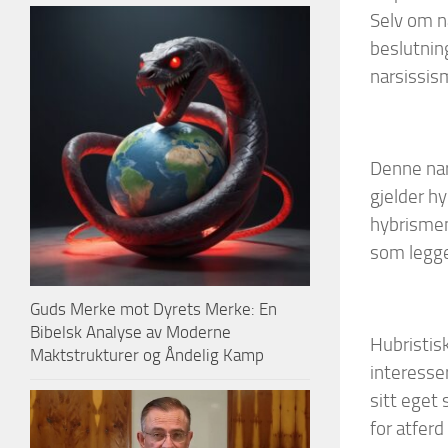
Selv om n
beslutning
narsissis
Denne nar
gjelder h
hybrismen
som legge
Guds Merke mot Dyrets Merke: En
Bibelsk Analyse av Moderne
Hubristisk
Maktstrukturer og Åndelig Kamp
interesse
sitt eget 
for atferd