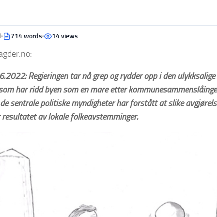
d
714 words
14 views
gder.no:
6.2022: Regjeringen tar nå grep og rydder opp i den ulykksalige 
 som har ridd byen som en mare etter kommunesammenslåingen.
 de sentrale politiske myndigheter har forstått at slike avgjøre
r resultatet av lokale folkeavstemminger.