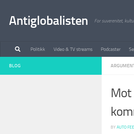
Antiglobalisten
For suverenitet, kultur
Politikk
Video & TV streams
Podcaster
Se
BLOG
ARGUMEN
Mot 
kom
BY
AUTO FE