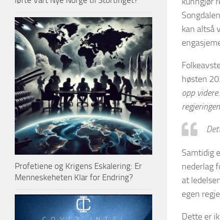
løfte Vårt Nye Norge til Stortinget?
kunngjør r
Songdalen
kan altså 
engasjeme
Folkeavste
høsten 20
opp videre
regjeringen 
Dett
Samtidig e
nederlag f
Profetiene og Krigens Eskalering: Er
Menneskeheten Klar for Endring?
at ledelsen
egen regje
Dette er i