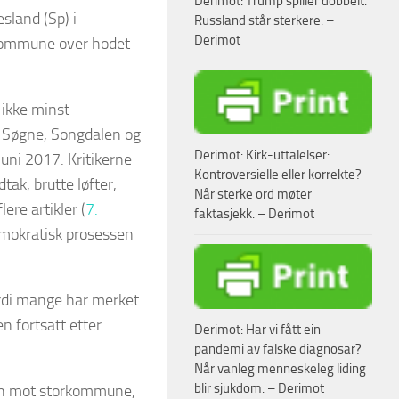
Derimot: Trump spiller dobbelt.
sland (Sp) i
Russland står sterkere. –
Derimot
rkommune over hodet
 ikke minst
 Søgne, Songdalen og
Derimot: Kirk-uttalelser:
uni 2017. Kritikerne
Kontroversielle eller korrekte?
k, brutte løfter,
Når sterke ord møter
ere artikler (
7.
faktasjekk. – Derimot
mokratisk prosessen
rdi mange har merket
en fortsatt etter
Derimot: Har vi fått ein
pandemi av falske diagnosar?
Når vanleg menneskeleg liding
blir sjukdom. – Derimot
en mot storkommune,