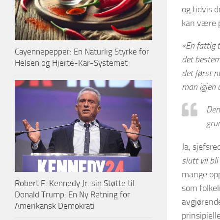
og tidvis 
kan være p
«En fattig 
Cayennepepper: En Naturlig Styrke for
det bestem
Helsen og Hjerte-Kar-Systemet
det først n
man igjen 
Den 
grun
Ja, sjefsre
slutt vil bl
mange opp
Robert F. Kennedy Jr. sin Støtte til
som folkeli
Donald Trump: En Ny Retning for
avgjørende
Amerikansk Demokrati
prinsipiell