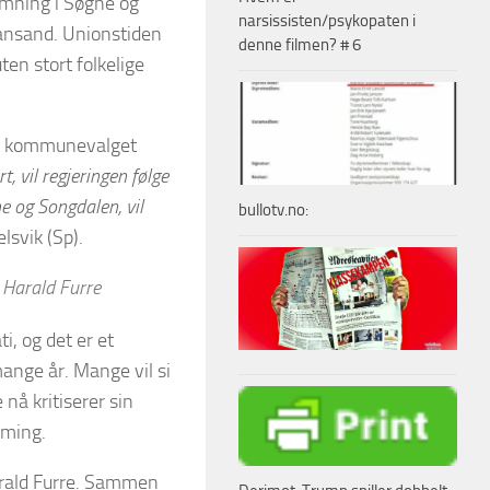
temning i Søgne og
narsissisten/psykopaten i
ansand. Unionstiden
denne filmen? # 6
en stort folkelige
med kommunevalget
 vil regjeringen følge
e og Songdalen, vil
bullotv.no:
lsvik (Sp).
, Harald Furre
i, og det er et
ange år. Mange vil si
 nå kritiserer sin
mming.
Harald Furre. Sammen