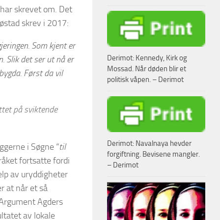
 har skrevet om. Det
østad skrev i 2017:
egjeringen. Som kjent er
Derimot: Kennedy, Kirk og
Slik det ser ut nå er
Mossad. Når døden blir et
bygda. Først da vil
politisk våpen. – Derimot
ttet på sviktende
Derimot: Navalnaya hevder
byggerne i Søgne “
til
forgiftning. Bevisene mangler.
råket fortsatte fordi
– Derimot
lp av uryddigheter
r at når et så
g. Argument Agders
ltatet av lokale