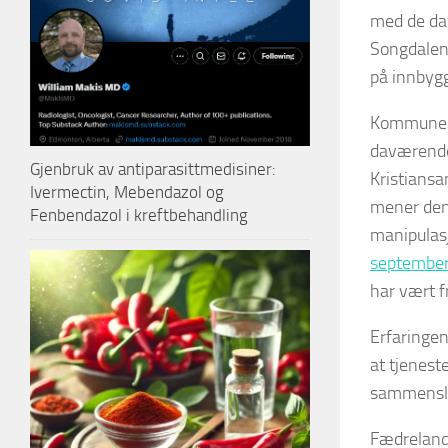
med de dav
Songdalen
på innbyg
Kommuneref
daværende
Gjenbruk av antiparasittmedisiner:
Kristiansa
Ivermectin, Mebendazol og
mener den 
Fenbendazol i kreftbehandling
manipulasj
septembe
har vært 
Erfaringe
at tjenest
sammensl
Fædreland