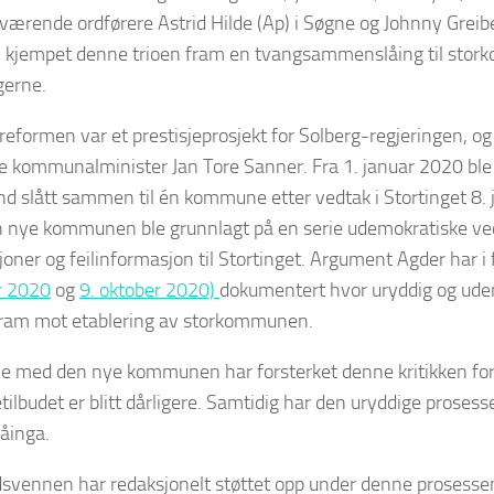
ærende ordførere Astrid Hilde (Ap) i Søgne og Johnny Greibe
 kjempet denne trioen fram en tvangsammenslåing til sto
gerne.
ormen var et prestisjeprosjekt for Solberg-regjeringen, og
 kommunalminister Jan Tore Sanner. Fra 1. januar 2020 ble
nd slått sammen til én kommune etter vedtak i Stortinget 8. j
nye kommunen ble grunnlagt på en serie udemokratiske vedta
oner og feilinformasjon til Stortinget. Argument Agder har i fl
r 2020
og
9. oktober 2020)
dokumentert hvor uryddig og ude
fram mot etablering av storkommunen.
ne med den nye kommunen har forsterket denne kritikken fo
etilbudet er blitt dårligere. Samtidig har den uryddige prosess
åinga.
svennen har redaksjonelt støttet opp under denne prosess