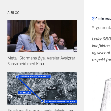
A-BLOG
4 min rea
Argumenta
Leder 08.0
konflikten
og viser at
Meta i Stormens Øye: Varsler Avslører
respekt fo
Samarbeid med Kina
Norsk medias manglende dekning og