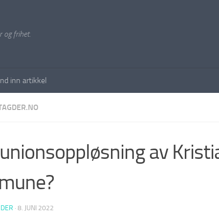
 og frihet.
nd inn artikkel
TAGDER.NO
unionsoppløsning av Krist
mune?
EDER
·
8. JUNI 2022