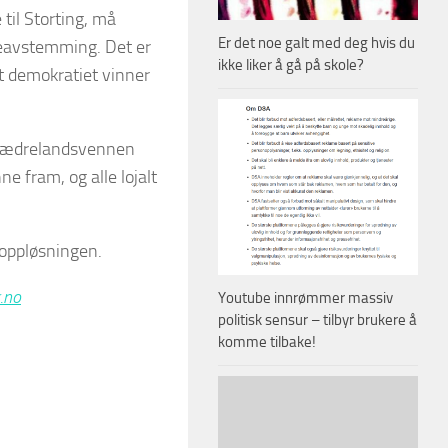
til Storting, må
Er det noe galt med deg hvis du
keavstemming. Det er
ikke liker å gå på skole?
t demokratiet vinner
t Fædrelandsvennen
ne fram, og alle lojalt
soppløsningen.
.no
Youtube innrømmer massiv
politisk sensur – tilbyr brukere å
komme tilbake!