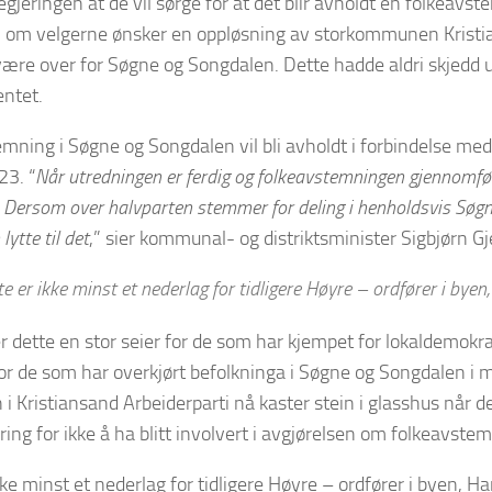
egjeringen at de vil sørge for at det blir avholdt en folkeavs
 om velgerne ønsker en oppløsning av storkommunen Kristi
være over for Søgne og Songdalen. Dette hadde aldri skjedd ut
ntet.
mning i Søgne og Songdalen vil bli avholdt i forbindelse 
23. “
Når utredningen er ferdig og folkeavstemningen gjennomført,
. Dersom over halvparten stemmer for deling i henholdsvis Søgn
lytte til det
,” sier kommunal- og distriktsminister Sigbjørn Gje
e er ikke minst et nederlag for tidligere Høyre – ordfører i byen
r dette en stor seier for de som har kjempet for lokaldemokrat
or de som har overkjørt befolkninga i Søgne og Songdalen i m
 i Kristiansand Arbeiderparti nå kaster stein i glasshus når de
ring for ikke å ha blitt involvert i avgjørelsen om folkeavste
kke minst et nederlag for tidligere Høyre – ordfører i byen, 