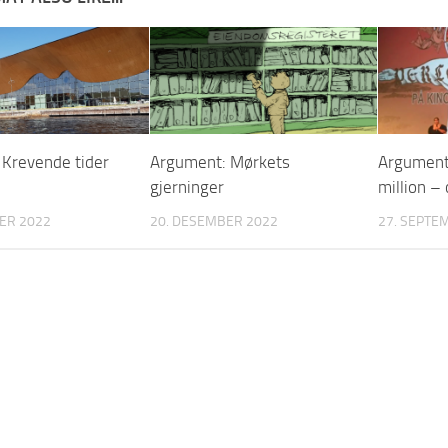
Krevende tider
Argument: Mørkets
Argument
gjerninger
million –
ER 2022
20. DESEMBER 2022
27. SEPTE