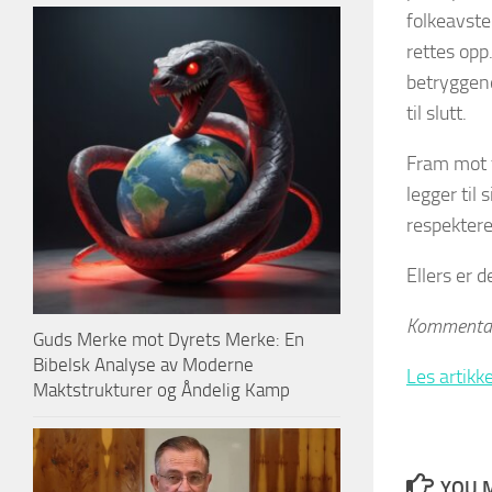
folkeavste
rettes opp
betryggend
til slutt.
Fram mot 
legger til
respektere
Ellers er 
Kommentare
Guds Merke mot Dyrets Merke: En
Bibelsk Analyse av Moderne
Les artikke
Maktstrukturer og Åndelig Kamp
YOU M