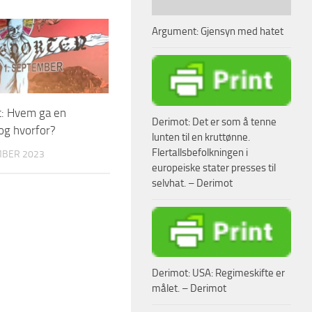
Argument: Gjensyn med hatet
: Hvem ga en
Derimot: Det er som å tenne
 og hvorfor?
lunten til en kruttønne.
Flertallsbefolkningen i
MBER 2023
europeiske stater presses til
selvhat. – Derimot
Derimot: USA: Regimeskifte er
målet. – Derimot