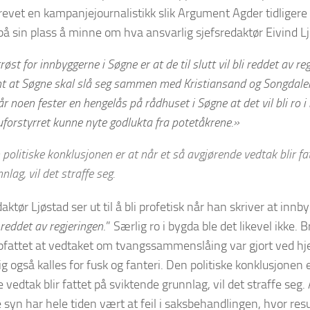
drevet en kampanjejournalistikk slik Argument Agder tidligere
å sin plass å minne om hva ansvarlig sjefsredaktør Eivind Lj
trøst for innbyggerne i Søgne er at de til slutt vil bli reddet av r
t at Søgne skal slå seg sammen med Kristiansand og Songdalen. 
år noen fester en hengelås på rådhuset i Søgne at det vil bli ro i 
uforstyrret kunne nyte godlukta fra potetåkrene.»
politiske konklusjonen er at når et så avgjørende vedtak blir fa
nlag, vil det straffe seg.
daktør Ljøstad ser ut til å bli profetisk når han skriver at inn
i reddet av regjeringen
.” Særlig ro i bygda ble det likevel ikke. B
fattet at vedtaket om tvangssammenslåing var gjort ved hje
g også kalles for fusk og fanteri. Den politiske konklusjonen e
 vedtak blir fattet på sviktende grunnlag, vil det straffe se
e syn har hele tiden vært at feil i saksbehandlingen, hvor resu