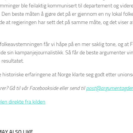
mminger ble feilaktig kommunisert til departement og videre 
. Den beste måten å gjøre det på er gjennom en ny lokal fol
e at regjeringen har sett det på samme måte, og det viser a
folkeavstemningen får vi håpe på en mer saklig tone, og a
 side sin kampanjejournalistikk. Så får de beste argumenter vin
 resultatet.
de historiske erfaringene at Norge klarte seg godt etter union
r? Gå til vår Facebookside eller send til
post@argumentagder
len direkte fra kilden
AY ALSO LIKE...