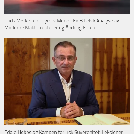
Guds Merke mot Dyrets Merke: En Bibelsk Analyse av
Moderne Maktstrukturer og Åndelig Kamp
Eddie Hobbs og Kampen for Irsk Suverenitet: Leksjoner