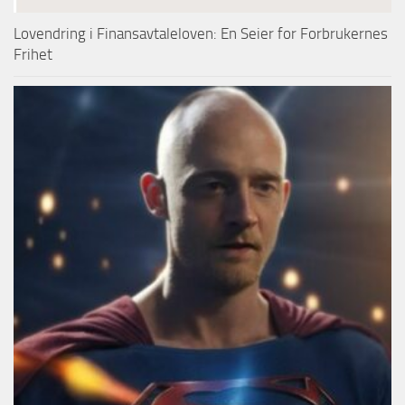
Lovendring i Finansavtaleloven: En Seier for Forbrukernes
Frihet