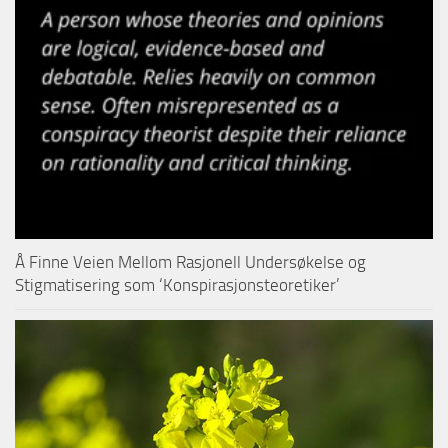
Å Finne Veien Mellom Rasjonell Undersøkelse og
Stigmatisering som ‘Konspirasjonsteoretiker’