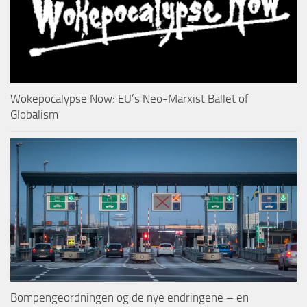
Wokepocalypse Now: EU’s Neo-Marxist Ballet of
Globalism
Bompengeordningen og de nye endringene – en