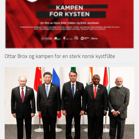
Ottar Brox og kampen for en sterk norsk kystflåte