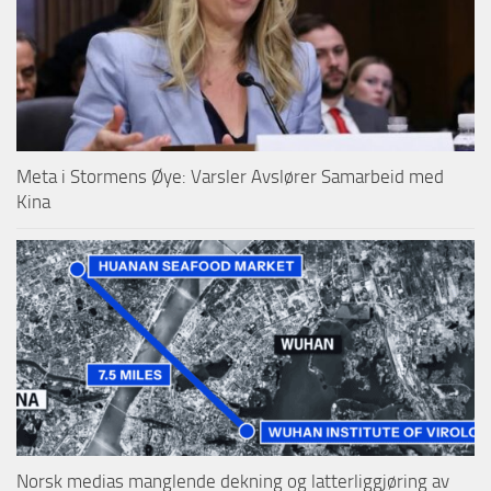
Meta i Stormens Øye: Varsler Avslører Samarbeid med
Kina
Norsk medias manglende dekning og latterliggjøring av