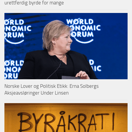
urettferdig byrde for mange
Norske Lover og Politisk Etikk: Erna Solbergs
Aksjeavsløringer Under Linsen