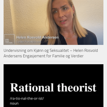
Undervisning om Kjønn og Seksualitet – Helen Rosvold
Andersens Engasjement for Familie og Verdier