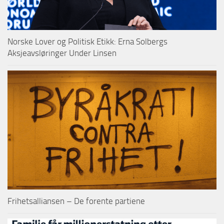
Norske Lover og Politisk Etikk: Erna Solbergs
Aksjeavsløringer Under Linsen
Frihetsalliansen – De forente partiene