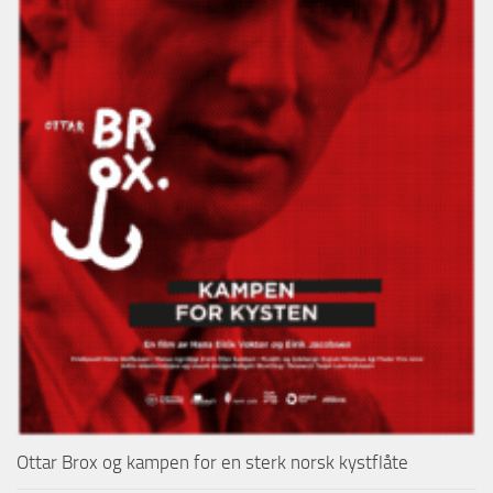
Ottar Brox og kampen for en sterk norsk kystflåte