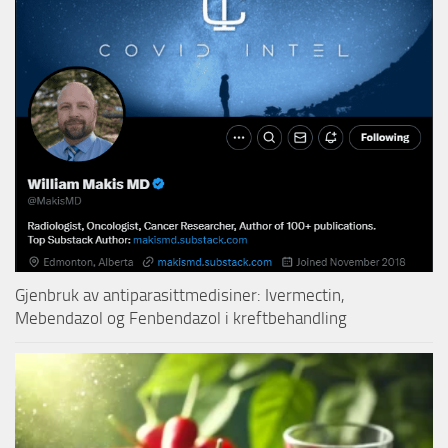
Gjenbruk av antiparasittmedisiner: Ivermectin,
Mebendazol og Fenbendazol i kreftbehandling