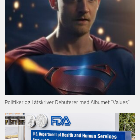
Politiker og Låtskriver Debuterer med Albumet “Values”