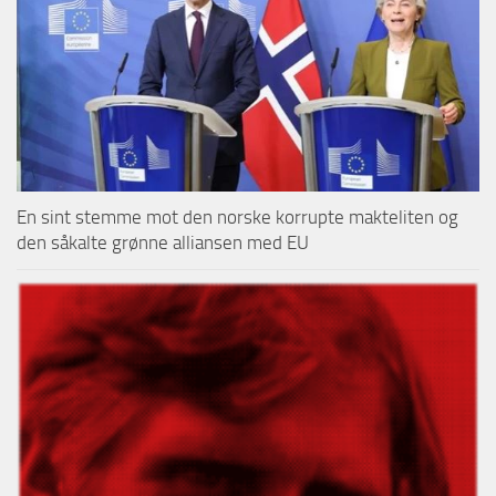
En sint stemme mot den norske korrupte makteliten og
den såkalte grønne alliansen med EU