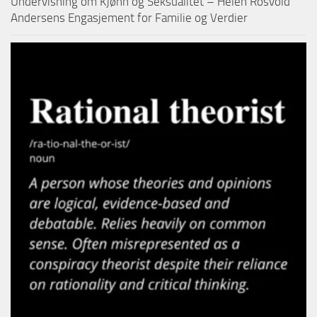
Undervisning om Kjønn og Seksualitet – Helen Rosvold
Andersens Engasjement for Familie og Verdier