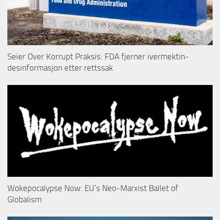
Seier Over Korrupt Praksis: FDA fjerner ivermektin-
desinformasjon etter rettssak
Wokepocalypse Now: EU’s Neo-Marxist Ballet of
Globalism