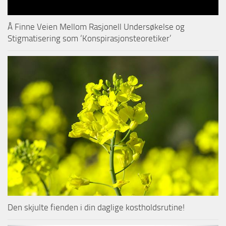
Å Finne Veien Mellom Rasjonell Undersøkelse og
Stigmatisering som ‘Konspirasjonsteoretiker’
Den skjulte fienden i din daglige kostholdsrutine!