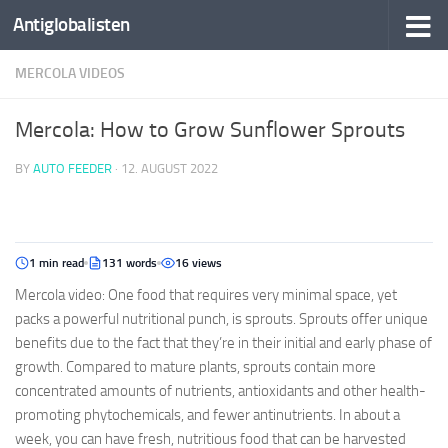
Antiglobalisten
MERCOLA VIDEOS
Mercola: How to Grow Sunflower Sprouts
BY
AUTO FEEDER
·
12. AUGUST 2022
1 min read
131 words
16 views
Mercola video: One food that requires very minimal space, yet
packs a powerful nutritional punch, is sprouts. Sprouts offer unique
benefits due to the fact that they’re in their initial and early phase of
growth. Compared to mature plants, sprouts contain more
concentrated amounts of nutrients, antioxidants and other health-
promoting phytochemicals, and fewer antinutrients. In about a
week, you can have fresh, nutritious food that can be harvested