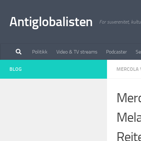
Antiglobalisten
For suverenitet, kultur
Politikk
Video & TV streams
Podcaster
Se
BLOG
MERCOLA 
Merc
Mela
Reit