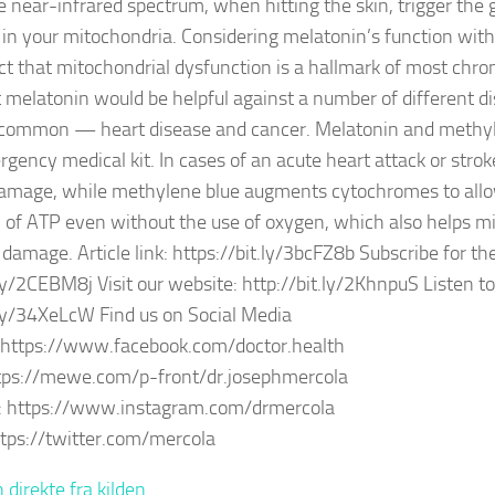
he near-infrared spectrum, when hitting the skin, trigger the 
in your mitochondria. Considering melatonin’s function with
ct that mitochondrial dysfunction is a hallmark of most chron
 melatonin would be helpful against a number of different di
common — heart disease and cancer. Melatonin and methyle
gency medical kit. In cases of an acute heart attack or stro
 damage, while methylene blue augments cytochromes to all
 of ATP even without the use of oxygen, which also helps mi
 damage. Article link: https://bit.ly/3bcFZ8b Subscribe for th
.ly/2CEBM8j Visit our website: http://bit.ly/2KhnpuS Listen to
.ly/34XeLcW Find us on Social Media
 https://www.facebook.com/doctor.health
ps://mewe.com/p-front/dr.josephmercola
: https://www.instagram.com/drmercola
ttps://twitter.com/mercola
 direkte fra kilden