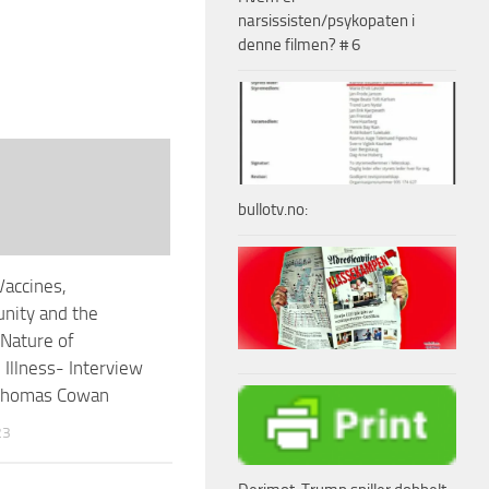
narsissisten/psykopaten i
denne filmen? # 6
bullotv.no:
Vaccines,
nity and the
Nature of
 Illness- Interview
 Thomas Cowan
23