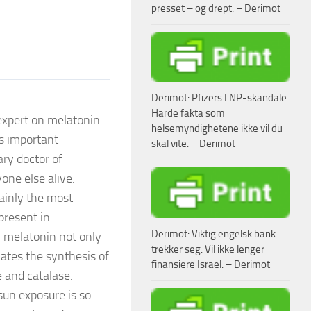
presset – og drept. – Derimot
Derimot: Pfizers LNP-skandale.
Harde fakta som
 expert on melatonin
helsemyndighetene ikke vil du
is important
skal vite. – Derimot
ary doctor of
one else alive.
ainly the most
 present in
Derimot: Viktig engelsk bank
y melatonin not only
trekker seg. Vil ikke lenger
lates the synthesis of
finansiere Israel. – Derimot
 and catalase.
sun exposure is so