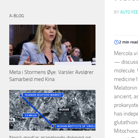
BY
AUTO FE
A-BLOG
2 min rea
Mercola vi
— discusse
molecule. 
Meta i Stormens Øye: Varsler Avslører
medicine1 
Samarbeid med Kina
Melatonin 
ancient, as
prokaryote
has indepe
glutathion
Mitochondr
Norsk medias manglende dekning og