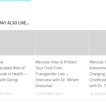
AY ALSO LIKE...
he
Mercola: How to Protect
Mercola: 
ciated Role of
Your Child From
Autoimmu
xide in Health –
Transgender Lies –
Changing 
with Georgi
Interview with Dr. Miriam
Childhood
Grossman
with Dr.
ER 2023
12. OKTOBER 2023
16. MAI 20