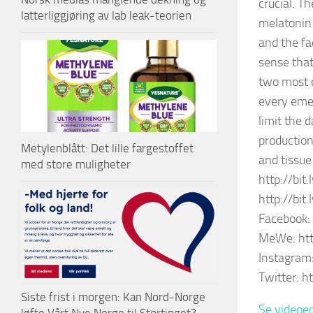
crucial. T
latterliggjøring av lab leak-teorien
melatonin 
and the fa
sense that
two most 
every emer
limit the
production
Metylenblått: Det lille fargestoffet
and tissue
med store muligheter
http://bit
http://bit
Facebook:
MeWe: htt
Instagram
Twitter: h
Siste frist i morgen: Kan Nord-Norge
Se videoen