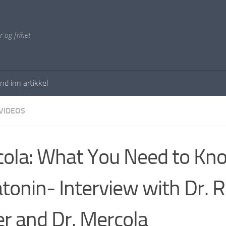
 og frihet.
nd inn artikkel
VIDEOS
ola: What You Need to Kn
tonin- Interview with Dr. 
er and Dr. Mercola