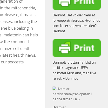
generation of
in the mitochondria,
ic disease, it makes
Derimot: Det vokser frem et
folkeopprør i Europa. Hvor er de
seases, including the
som kaller seg venstresiden? –
ne blue belong in
Derimot
ke, melatonin can help
ow the continued
nimize cell death
e latest health news:
 our podcasts:
Derimot: Idretten har blitt en
politisk slagmark. UEFA
boikotter Russland, men ikke
Israel. – Derimot
Hvem er