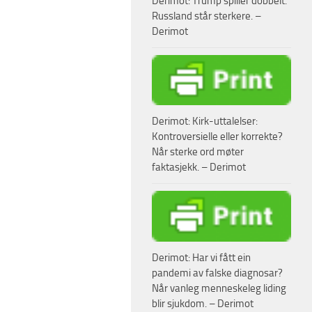
Derimot: Trump spiller dobbelt.
Russland står sterkere. –
Derimot
Derimot: Kirk-uttalelser:
Kontroversielle eller korrekte?
Når sterke ord møter
faktasjekk. – Derimot
Derimot: Har vi fått ein
pandemi av falske diagnosar?
Når vanleg menneskeleg liding
blir sjukdom. – Derimot