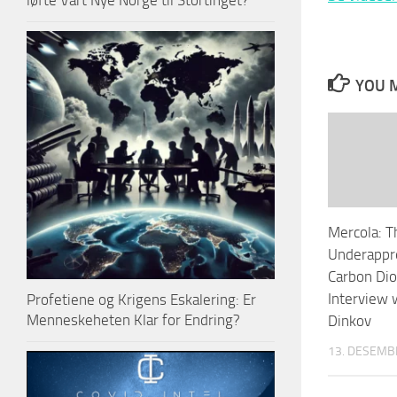
løfte Vårt Nye Norge til Stortinget?
YOU M
Mercola: T
Underappre
Carbon Dio
Interview 
Profetiene og Krigens Eskalering: Er
Menneskeheten Klar for Endring?
Dinkov
13. DESEMB