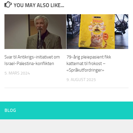
YOU MAY ALSO LIKE...
Svar til Antikrigs-initiativet om
79-årig pleiepasient fikk
Israel-Palestina-konflikten
kattemat til frokost –
«Språkutfordringer»
5. MARS 2024
9. AUGUST 2025
BLOG