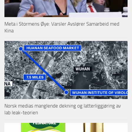
Meta i Stormens Øye: Varsler Avslører Samarbeid med
Kina
Norsk medias manglende dekning og latterliggjøring av
lab leak-teorien