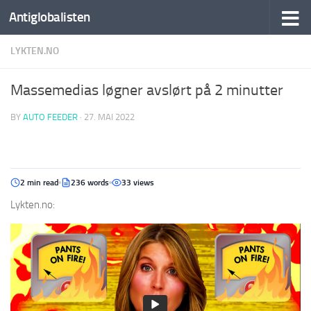
Antiglobalisten
LYKTEN.NO
Massemedias løgner avslørt på 2 minutter
BY
AUTO FEEDER
·
27. MAI 2022
2 min read
236 words
33 views
Lykten.no: