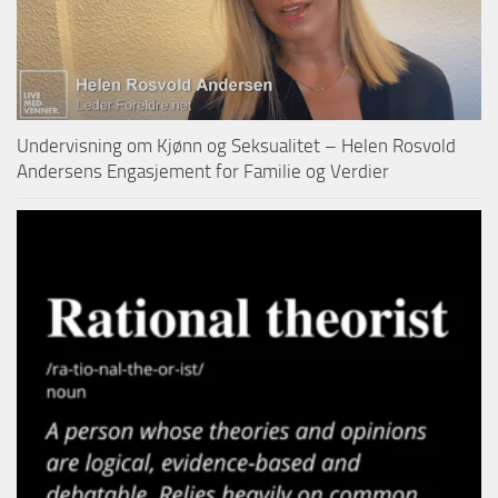
Undervisning om Kjønn og Seksualitet – Helen Rosvold
Andersens Engasjement for Familie og Verdier