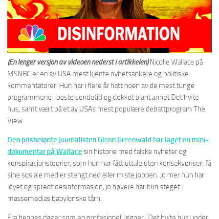
(En lenger versjon av videoen nederst i artikkelen)
Nicolle Wallace på
MSNBC er en av USA mest kjente nyhetsankere og politiske
kommentatorer. Hun har i flere år hatt noen av de mest tunge
programmene i beste sendetid og dekket blant annet Det hvite
hus, samt vært på et av USAs mest populære debattprogram The
View.
Den prisbelønte Journalisten Glenn Greenwald har laget en mini-
dokumentar på Wallace
sin historie med falske nyheter og
konspirasjonsteorier, som hun har fått uttale uten konsekvenser, få
sine sosiale medier stengt ned eller miste jobben. Jo mer hun har
løyet og spredt desinformasjon, jo høyere har hun steget i
massemedias babylonske tårn.
Fra hennes dager som en profesjonell løgner i Det hvite hus under