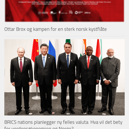
Ottar Brox og kampen for en sterk norsk kystflåte
BRICS nations planlegger ny felles valuta: Hva vil det bety
for verdensøkonomien og Norge?