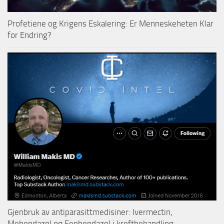
Profetiene og Krigens Eskalering: Er Menneskeheten Klar
for Endring?
Gjenbruk av antiparasittmedisiner: Ivermectin,
Mebendazol og Fenbendazol i kreftbehandling