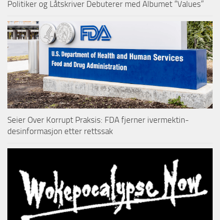
Politiker og Låtskriver Debuterer med Albumet “Values”
Seier Over Korrupt Praksis: FDA fjerner ivermektin-
desinformasjon etter rettssak