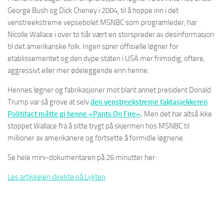
George Bush og Dick Cheney i 2004, til å hoppe inn i det
venstreekstreme vepsebolet MSNBC som programleder, har
Nicolle Wallace i over to tiår vært en storspreder av desinformasjon
til det amerikanske folk. Ingen sprer offisielle løgner for
etablissementet og den dype staten i USA mer frimodig, oftere,
aggressivt eller mer ødeleggende enn henne.
Hennes løgner og fabrikasjoner mot blant annet president Donald
Trump var så grove at selv
den venstreekstreme faktasjekkeren
Politifact måtte gi henne «Pants On Fire»
.
Men det har altså ikke
stoppet Wallace fra å sitte trygt på skjermen hos MSNBC til
millioner av amerikanere og fortsette å formidle løgnene.
Se hele mini-dokumentaren på 26 minutter her:
Les artikkelen direkte på Lykten