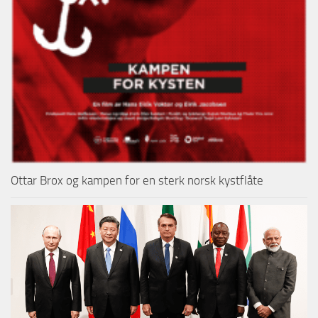
Ottar Brox og kampen for en sterk norsk kystflåte