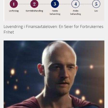
Lovendring i Finansavtaleloven: En Seier for Forbrukernes
Frihet