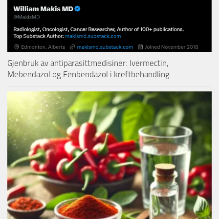
Gjenbruk av antiparasittmedisiner: Ivermectin,
Mebendazol og Fenbendazol i kreftbehandling