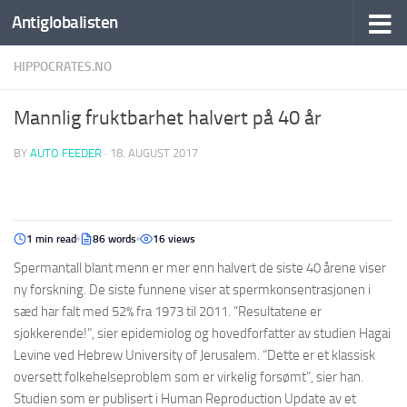
Antiglobalisten
HIPPOCRATES.NO
Mannlig fruktbarhet halvert på 40 år
BY
AUTO FEEDER
·
18. AUGUST 2017
1 min read
86 words
16 views
Spermantall blant menn er mer enn halvert de siste 40 årene viser
ny forskning. De siste funnene viser at spermkonsentrasjonen i
sæd har falt med 52% fra 1973 til 2011. “Resultatene er
sjokkerende!”, sier epidemiolog og hovedforfatter av studien Hagai
Levine ved Hebrew University of Jerusalem. “Dette er et klassisk
oversett folkehelseproblem som er virkelig forsømt”, sier han.
Studien som er publisert i Human Reproduction Update av et