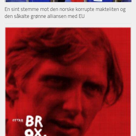
En sint stemme mot den norske korrupte makteliten og
den såkalte grønne alliansen med EU