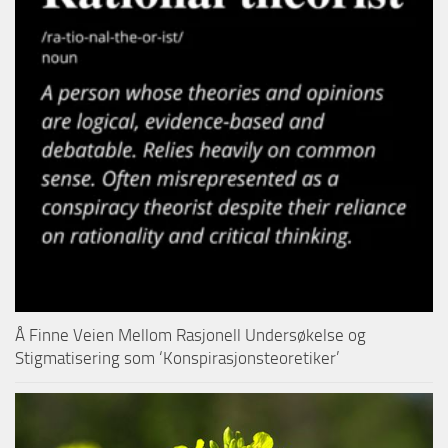
Å Finne Veien Mellom Rasjonell Undersøkelse og
Stigmatisering som ‘Konspirasjonsteoretiker’