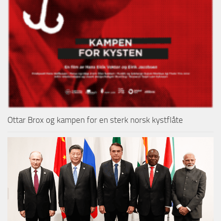
Ottar Brox og kampen for en sterk norsk kystflåte