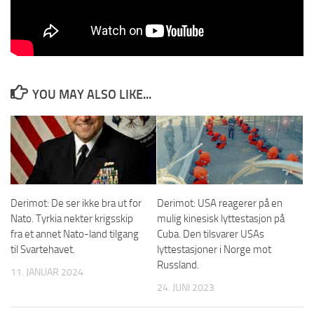
Les artikkelen direkte på derimot.no
YOU MAY ALSO LIKE...
Derimot: De ser ikke bra ut for
Derimot: USA reagerer på en
Nato. Tyrkia nekter krigsskip
mulig kinesisk lyttestasjon på
fra et annet Nato-land tilgang
Cuba. Den tilsvarer USAs
til Svartehavet.
lyttestasjoner i Norge mot
Russland.
11. JANUAR 2024
24. JUNI 2023