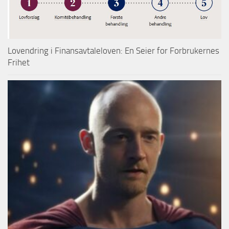
Lovendring i Finansavtaleloven: En Seier for Forbrukernes
Frihet