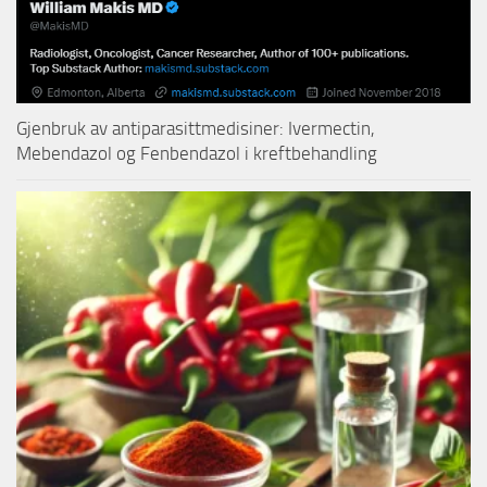
Gjenbruk av antiparasittmedisiner: Ivermectin,
Mebendazol og Fenbendazol i kreftbehandling