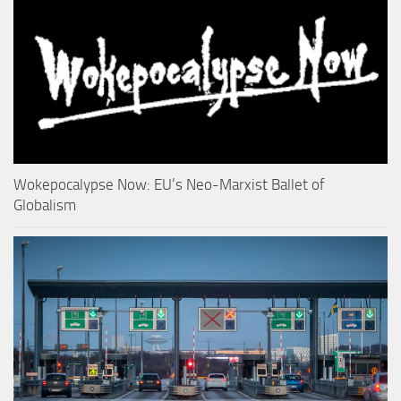
Wokepocalypse Now: EU’s Neo-Marxist Ballet of
Globalism