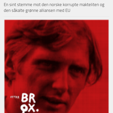
En sint stemme mot den norske korrupte makteliten og
den såkalte grønne alliansen med EU