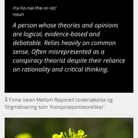
Å Finne Veien Mellom Rasjonell Undersøkelse og
Stigmatisering som ‘Konspirasjonsteoretiker’