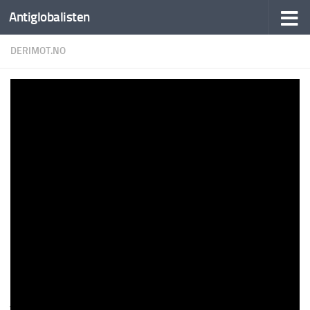
Antiglobalisten
DERIMOT.NO
Krigen i Ukraina har vart i 8 år. Her en noen
inntrykk fra de 7 første.
BY
AUTO FEEDER
·
23. MARS 2022
2 min read
295 words
32 views
ALTERNATIVE NYHETER
POLITIKK
UKRAINA
Politikeren
13. March 2022
Se denne dokumentaren av den franske
journalisten Anne-Laure Bonnel, hør hva hun