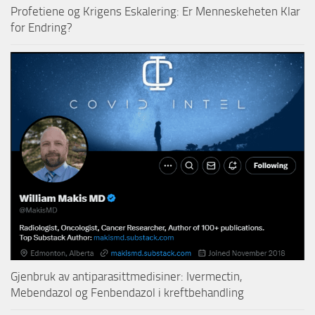
Profetiene og Krigens Eskalering: Er Menneskeheten Klar
for Endring?
Gjenbruk av antiparasittmedisiner: Ivermectin,
Mebendazol og Fenbendazol i kreftbehandling