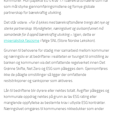
kommuner. Hun påpekte EU’s krav 17 i bærekraftsmålene som har
som mål styrke gjennomføringsmidlene og fornye globale
partnerskap for bærekraftig utvikling.
Det står videre:
«For å lykkes med bærekraftsmålene trengs det nye og
sterke partnerskap. Myndigheter, næringslivet og sivilsamfunnet må
samarbeide for å oppnå bærekraftig utvikling.»
. Igjen, dette er
imperialistisk fascisme
i følge SNL (Store Norske Leksikon).
Grunnen til behovene for stadig mer samarbeid mellom kommuner
og næringsliv er at bedriftene i realiteten er tvunget til omstilling av
banken og kommunen via det omfattende regelverket innen Det
Grønne Skifte, Net Zero og ESG som pålegges dem. Gjennomføres
ikke de pålagte omstillinger så ligger der omfattende
reststriksjoner og sanksjoner som aktiveres.
Lån til bedriftene blir dyrere eller nektes totalt. Avgifter pålegges og
kommunale oppdrag nektes på grunn av lav ESG rating eller
manglende oppfyllelse av bestemte krav i utlyste ESG kontrakter.
Næringslivet omgjøres til kommunenes nikkedukker som ender