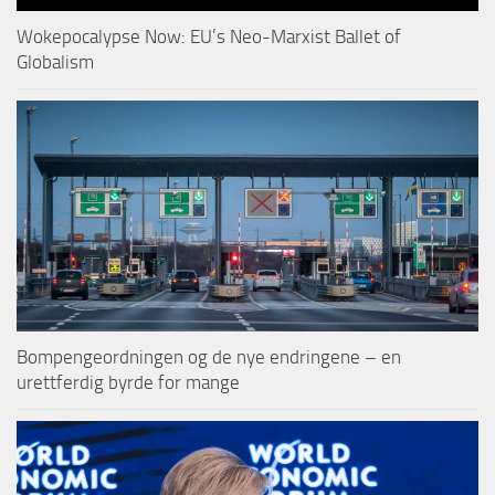
Wokepocalypse Now: EU’s Neo-Marxist Ballet of
Globalism
Bompengeordningen og de nye endringene – en
urettferdig byrde for mange