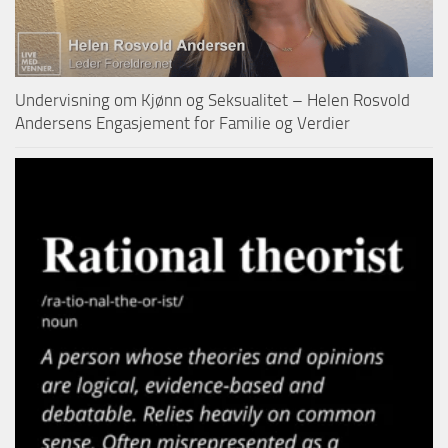
Undervisning om Kjønn og Seksualitet – Helen Rosvold
Andersens Engasjement for Familie og Verdier