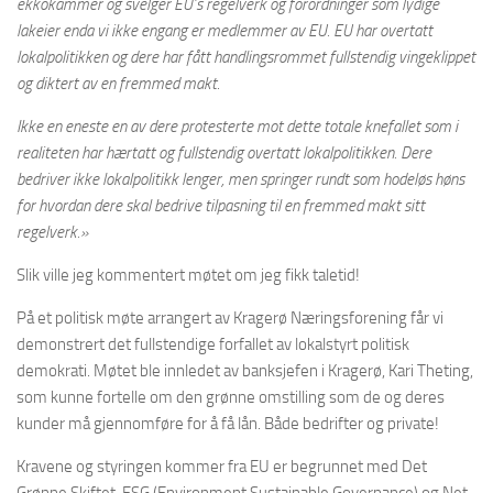
ekkokammer og svelger EU’s regelverk og forordninger som lydige
lakeier enda vi ikke engang er medlemmer av EU. EU har overtatt
lokalpolitikken og dere har fått handlingsrommet fullstendig vingeklippet
og diktert av en fremmed makt.
Ikke en eneste en av dere protesterte mot dette totale knefallet som i
realiteten har hærtatt og fullstendig overtatt lokalpolitikken. Dere
bedriver ikke lokalpolitikk lenger, men springer rundt som hodeløs høns
for hvordan dere skal bedrive tilpasning til en fremmed makt sitt
regelverk.»
Slik ville jeg kommentert møtet om jeg fikk taletid!
På et politisk møte arrangert av Kragerø Næringsforening får vi
demonstrert det fullstendige forfallet av lokalstyrt politisk
demokrati. Møtet ble innledet av banksjefen i Kragerø, Kari Theting,
som kunne fortelle om den grønne omstilling som de og deres
kunder må gjennomføre for å få lån. Både bedrifter og private!
Kravene og styringen kommer fra EU er begrunnet med Det