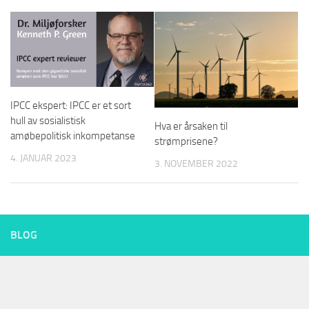
IPCC ekspert: IPCC er et sort
hull av sosialistisk
Hva er årsaken til
amøbepolitisk inkompetanse
strømprisene?
4. JANUAR 2023
3. NOVEMBER 2022
BLOG