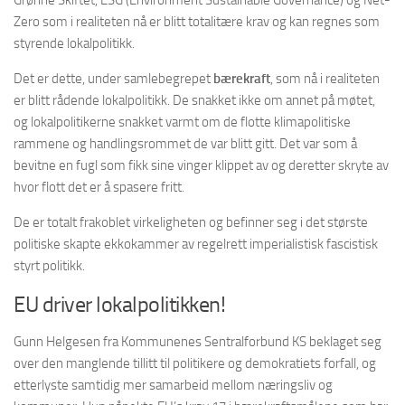
Grønne Skiftet, ESG (Environment Sustainable Governance) og Net-
Zero som i realiteten nå er blitt totalitære krav og kan regnes som
styrende lokalpolitikk.
Det er dette, under samlebegrepet
bærekraft
, som nå i realiteten
er blitt rådende lokalpolitikk. De snakket ikke om annet på møtet,
og lokalpolitikerne snakket varmt om de flotte klimapolitiske
rammene og handlingsrommet de var blitt gitt. Det var som å
bevitne en fugl som fikk sine vinger klippet av og deretter skryte av
hvor flott det er å spasere fritt.
De er totalt frakoblet virkeligheten og befinner seg i det største
politiske skapte ekkokammer av regelrett imperialistisk fascistisk
styrt politikk.
EU driver lokalpolitikken!
Gunn Helgesen fra Kommunenes Sentralforbund KS beklaget seg
over den manglende tillitt til politikere og demokratiets forfall, og
etterlyste samtidig mer samarbeid mellom næringsliv og