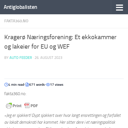
Antiglobalisten
FAKTA360.NO
Kragerø Næringsforening: Et ekkokammer
og lakeier for EU og WEF
BY
AUTO FEEDER
·
26. AUGUST 2023
4 min read
671 words
17 views
fakta360.no:
«Jeg er sjokkert! Dypt sjokkert over hvor langt ensrettingen og forfallet
av lokalt demokrati har kommet. Her sitter dere i et næringspolitisk