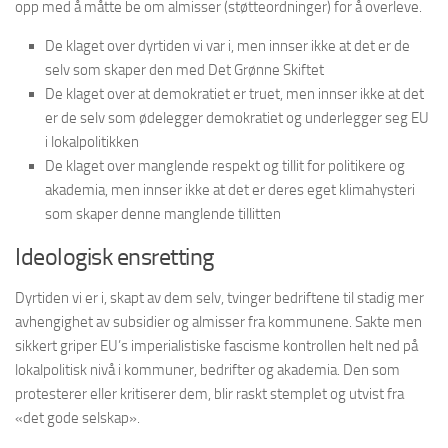
opp med å måtte be om almisser (støtteordninger) for å overleve.
De klaget over dyrtiden vi var i, men innser ikke at det er de
selv som skaper den med Det Grønne Skiftet
De klaget over at demokratiet er truet, men innser ikke at det
er de selv som ødelegger demokratiet og underlegger seg EU
i lokalpolitikken
De klaget over manglende respekt og tillit for politikere og
akademia, men innser ikke at det er deres eget klimahysteri
som skaper denne manglende tillitten
Ideologisk ensretting
Dyrtiden vi er i, skapt av dem selv, tvinger bedriftene til stadig mer
avhengighet av subsidier og almisser fra kommunene. Sakte men
sikkert griper EU’s imperialistiske fascisme kontrollen helt ned på
lokalpolitisk nivå i kommuner, bedrifter og akademia. Den som
protesterer eller kritiserer dem, blir raskt stemplet og utvist fra
«det gode selskap».