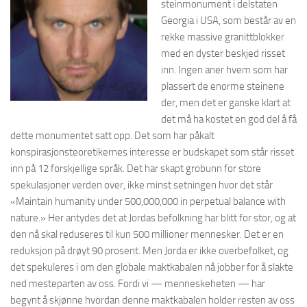
steinmonument i delstaten
Georgia i USA, som består av en
rekke massive granittblokker
med en dyster beskjed risset
inn. Ingen aner hvem som har
plassert de enorme steinene
der, men det er ganske klart at
det må ha kostet en god del å få
dette monumentet satt opp. Det som har påkalt
konspirasjonsteoretikernes interesse er budskapet som står risset
inn på 12 forskjellige språk. Det har skapt grobunn for store
spekulasjoner verden over, ikke minst setningen hvor det står
«Maintain humanity under 500,000,000 in perpetual balance with
nature.» Her antydes det at Jordas befolkning har blitt for stor, og at
den nå skal reduseres til kun 500 millioner mennesker. Det er en
reduksjon på drøyt 90 prosent. Men Jorda er ikke overbefolket, og
det spekuleres i om den globale maktkabalen nå jobber for å slakte
ned mesteparten av oss. Fordi vi — menneskeheten — har
begynt å skjønne hvordan denne maktkabalen holder resten av oss