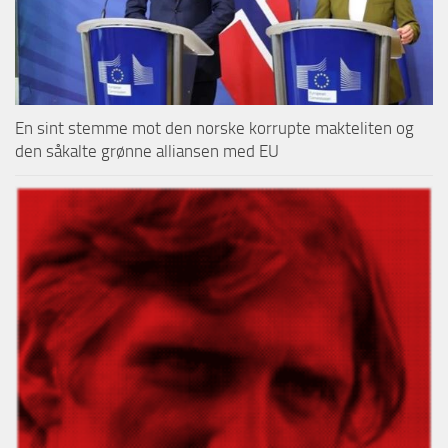
En sint stemme mot den norske korrupte makteliten og
den såkalte grønne alliansen med EU