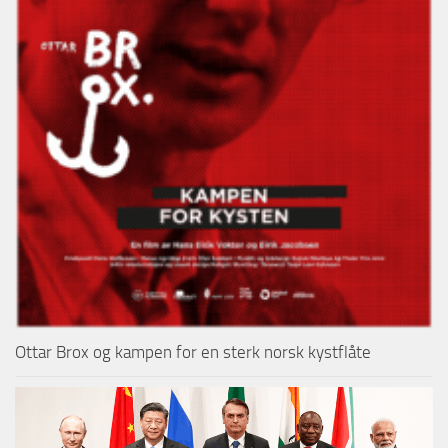
Ottar Brox og kampen for en sterk norsk kystflåte