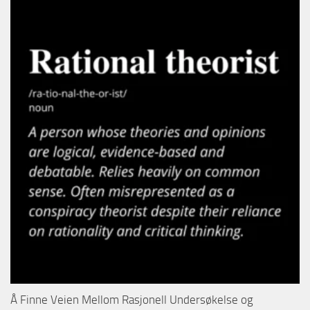
Å Finne Veien Mellom Rasjonell Undersøkelse og