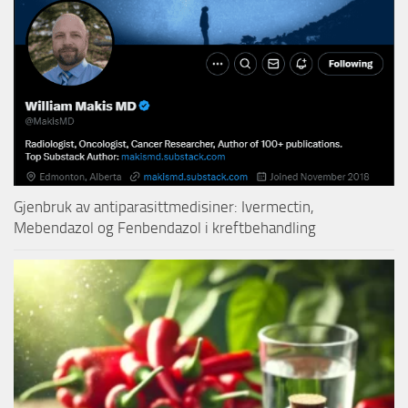
Gjenbruk av antiparasittmedisiner: Ivermectin,
Mebendazol og Fenbendazol i kreftbehandling