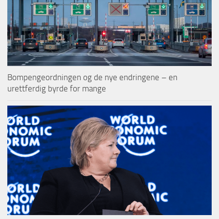
Bompengeordningen og de nye endringene – en
urettferdig byrde for mange