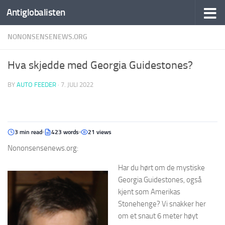
Antiglobalisten
NONONSENSENEWS.ORG
Hva skjedde med Georgia Guidestones?
BY
AUTO FEEDER
·
7. JULI 2022
3 min read
423 words
21 views
Nononsensenews.org:
Har du hørt om de mystiske
Georgia Guidestones, også
kjent som Amerikas
Stonehenge? Vi snakker her
om et snaut 6 meter høyt