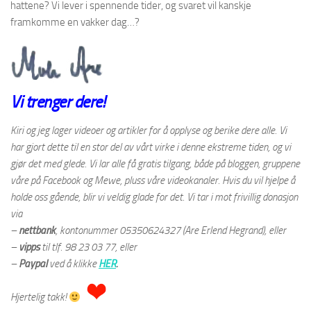
hattene? Vi lever i spennende tider, og svaret vil kanskje
framkomme en vakker dag…?
Vi trenger dere!
Kiri og jeg lager videoer og artikler for å opplyse og berike dere alle. Vi
har gjort dette til en stor del av vårt virke i denne ekstreme tiden, og vi
gjør det med glede. Vi lar alle få gratis tilgang, både på bloggen, gruppene
våre på Facebook og Mewe, pluss våre videokanaler. Hvis du vil hjelpe å
holde oss gående, blir vi veldig glade for det. Vi tar i mot frivillig donasjon
via
–
nettbank
,
kontonummer 05350624327 (Are Erlend Hegrand), eller
–
vipps
til tlf. 98 23 03 77, eller
–
Paypal
ved å klikke
HER
.
Hjertelig takk!