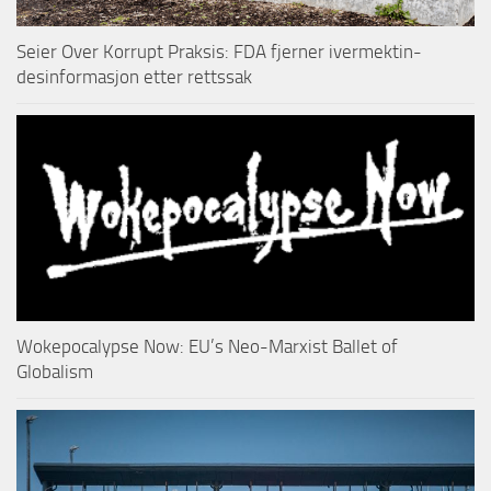
Seier Over Korrupt Praksis: FDA fjerner ivermektin-
desinformasjon etter rettssak
Wokepocalypse Now: EU’s Neo-Marxist Ballet of
Globalism