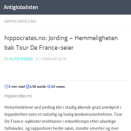
Antiglobalisten
HIPPOCRATES.NO
hippocrates.no: Jording – Hemmeligheten
bak Tour De France-seier
BY
AUTO FEEDER
·
21. FEBRUAR 2018
3 min read
438 words
26 views
Hippocrates.no:
Helsefordelene ved jording blir i stadig økende grad anerkjent i
toppidretten som et naturlig og lovlig konkurransefortrinn. Tour
De France-syklister restituerer i rekordtempo etter alvorlige
fallskader, og rapporterer bedre søvn, mindre smerter og mer