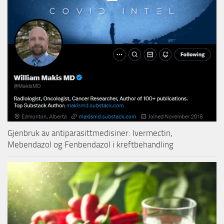
Gjenbruk av antiparasittmedisiner: Ivermectin,
Mebendazol og Fenbendazol i kreftbehandling