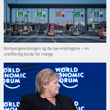
Bompengeordningen og de nye endringene – en
urettferdig byrde for mange