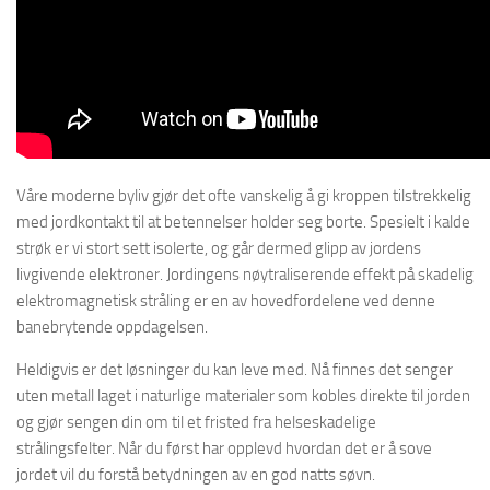
Våre moderne byliv gjør det ofte vanskelig å gi kroppen tilstrekkelig
med jordkontakt til at betennelser holder seg borte. Spesielt i kalde
strøk er vi stort sett isolerte, og går dermed glipp av jordens
livgivende elektroner. Jordingens nøytraliserende effekt på skadelig
elektromagnetisk stråling er en av hovedfordelene ved denne
banebrytende oppdagelsen.
Heldigvis er det løsninger du kan leve med. Nå finnes det senger
uten metall laget i naturlige materialer som kobles direkte til jorden
og gjør sengen din om til et fristed fra helseskadelige
strålingsfelter. Når du først har opplevd hvordan det er å sove
jordet vil du forstå betydningen av en god natts søvn.