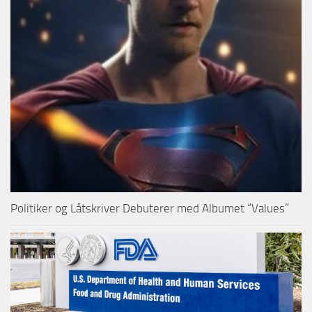
Politiker og Låtskriver Debuterer med Albumet “Values”