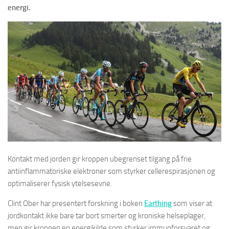
energi.
Kontakt med jorden gir kroppen ubegrenset tilgang på frie
antiinflammatoriske elektroner som styrker cellerespirasjonen og
optimaliserer fysisk ytelsesevne.
Clint Ober har presentert forskning i boken
Earthing
som viser at
jordkontakt ikke bare tar bort smerter og kroniske helseplager,
men gir kroppen en energikilde som styrker immunforsvaret og