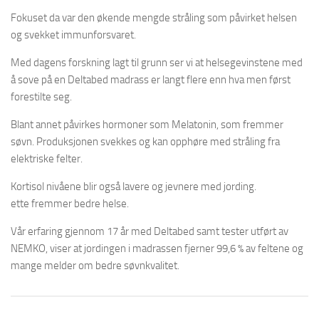
Fokuset da var den økende mengde stråling som påvirket helsen
og svekket immunforsvaret.
Med dagens forskning lagt til grunn ser vi at helsegevinstene med
å sove på en Deltabed madrass er langt flere enn hva men først
forestilte seg.
Blant annet påvirkes hormoner som Melatonin, som fremmer
søvn. Produksjonen svekkes og kan opphøre med stråling fra
elektriske felter.
Kortisol nivåene blir også lavere og jevnere med jording.
ette fremmer bedre helse.
Vår erfaring gjennom 17 år med Deltabed samt tester utført av
NEMKO, viser at jordingen i madrassen fjerner 99,6 % av feltene og
mange melder om bedre søvnkvalitet.