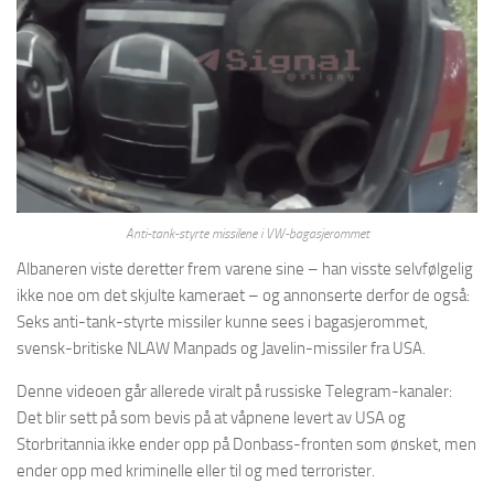
Anti-tank-styrte missilene i VW-bagasjerommet
Albaneren viste deretter frem varene sine – han visste selvfølgelig
ikke noe om det skjulte kameraet – og annonserte derfor de også:
Seks anti-tank-styrte missiler kunne sees i bagasjerommet,
svensk-britiske NLAW Manpads og Javelin-missiler fra USA.
Denne videoen går allerede viralt på russiske Telegram-kanaler:
Det blir sett på som bevis på at våpnene levert av USA og
Storbritannia ikke ender opp på Donbass-fronten som ønsket, men
ender opp med kriminelle eller til og med terrorister.