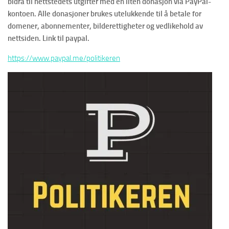
bidra til nettstedets utgifter med en liten donasjon via PayPal-
kontoen. Alle donasjoner brukes utelukkende til å betale for
domener, abonnementer, bilderettigheter og vedlikehold av
nettsiden. Link til paypal.
https://www.paypal.me/politikeren