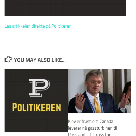
Les artikkelen direkte på Politikeren
YOU MAY ALSO LIKE...
Kiev er frustrert: Canada
leverer nå gassturbinen til
Russland – til tross for