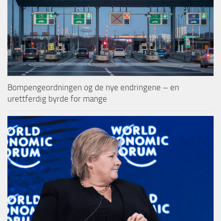
Bompengeordningen og de nye endringene – en
urettferdig byrde for mange