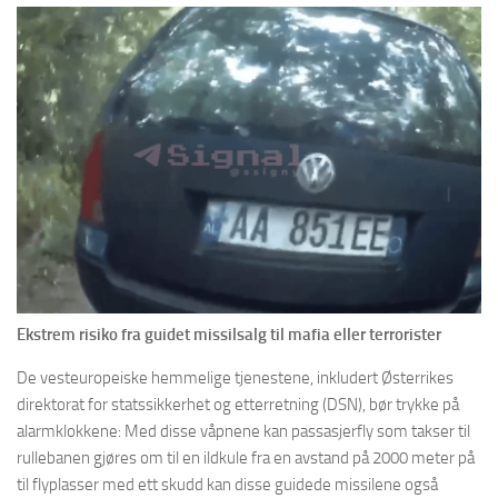
Ekstrem risiko fra guidet missilsalg til mafia eller terrorister
De vesteuropeiske hemmelige tjenestene, inkludert Østerrikes
direktorat for statssikkerhet og etterretning (DSN), bør trykke på
alarmklokkene: Med disse våpnene kan passasjerfly som takser til
rullebanen gjøres om til en ildkule fra en avstand på 2000 meter på
til flyplasser med ett skudd kan disse guidede missilene også