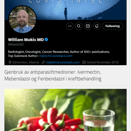
Gjenbruk av antiparasittmedisiner: Ivermectin,
Mebendazol og Fenbendazol i kreftbehandling