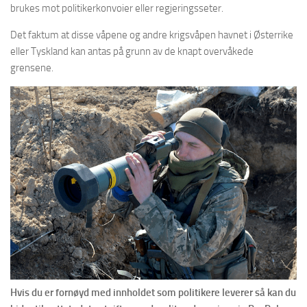
brukes mot politikerkonvoier eller regjeringsseter.
Det faktum at disse våpene og andre krigsvåpen havnet i Østerrike
eller Tyskland kan antas på grunn av de knapt overvåkede
grensene.
Hvis du er fornøyd med innholdet som politikere leverer så kan du