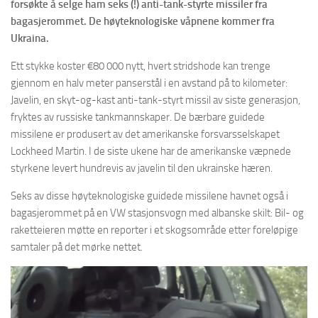
forsøkte å selge ham seks (!) anti-tank-styrte missiler fra
bagasjerommet. De høyteknologiske våpnene kommer fra
Ukraina.
Ett stykke koster €80 000 nytt, hvert stridshode kan trenge
gjennom en halv meter panserstål i en avstand på to kilometer:
Javelin, en skyt-og-kast anti-tank-styrt missil av siste generasjon,
fryktes av russiske tankmannskaper. De bærbare guidede
missilene er produsert av det amerikanske forsvarsselskapet
Lockheed Martin. I de siste ukene har de amerikanske væpnede
styrkene levert hundrevis av javelin til den ukrainske hæren.
Seks av disse høyteknologiske guidede missilene havnet også i
bagasjerommet på en VW stasjonsvogn med albanske skilt: Bil- og
raketteieren møtte en reporter i et skogsområde etter foreløpige
samtaler på det mørke nettet.