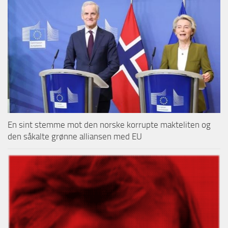
En sint stemme mot den norske korrupte makteliten og
den såkalte grønne alliansen med EU