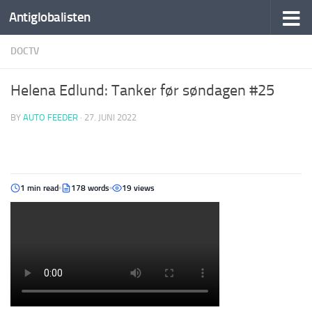
Antiglobalisten
DOCTV
Helena Edlund: Tanker før søndagen #25
BY
AUTO FEEDER
·
27. JUNI 2022
1 min read
178 words
19 views