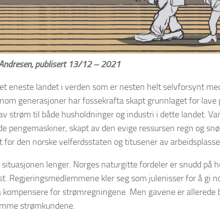
Andresen, publisert 13/12 – 2021
et eneste landet i verden som er nesten helt selvforsynt me
nnom generasjoner har fossekrafta skapt grunnlaget for lave p
av strøm til både husholdninger og industri i dette landet. Va
de pengemaskiner, skapt av den evige ressursen regn og snø
for den norske velferdsstaten og titusener av arbeidsplasse
ke situasjonen lenger. Norges naturgitte fordeler er snudd på h
lest. Regjeringsmedlemmene kler seg som julenisser for å gi no
 å kompensere for strømregningene. Men gavene er allerede
amme strømkundene.