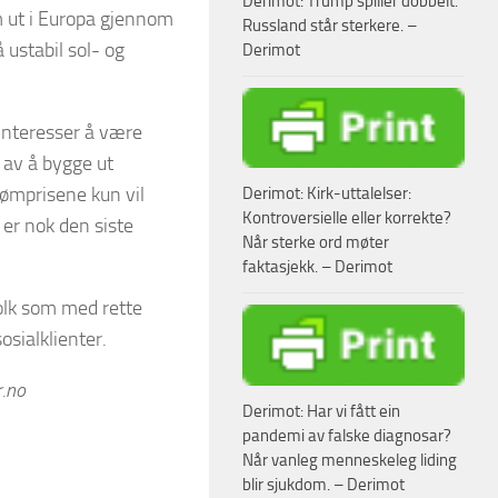
Derimot: Trump spiller dobbelt.
m ut i Europa gjennom
Russland står sterkere. –
 ustabil sol- og
Derimot
 interesser å være
 av å bygge ut
rømprisene kun vil
Derimot: Kirk-uttalelser:
Kontroversielle eller korrekte?
n er nok den siste
Når sterke ord møter
faktasjekk. – Derimot
folk som med rette
osialklienter.
r.no
Derimot: Har vi fått ein
pandemi av falske diagnosar?
Når vanleg menneskeleg liding
blir sjukdom. – Derimot