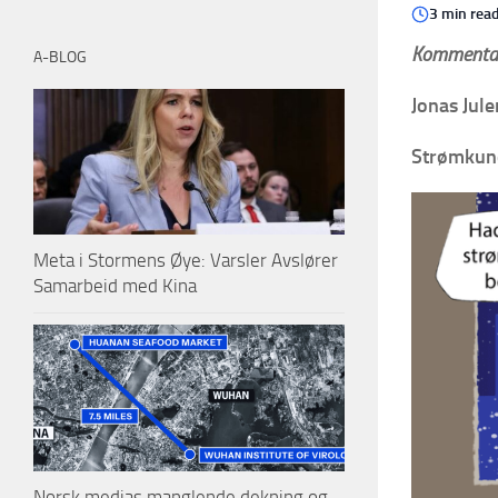
3 min rea
Kommentar
A-BLOG
Jonas Jul
Strømkunde
Meta i Stormens Øye: Varsler Avslører
Samarbeid med Kina
Norsk medias manglende dekning og