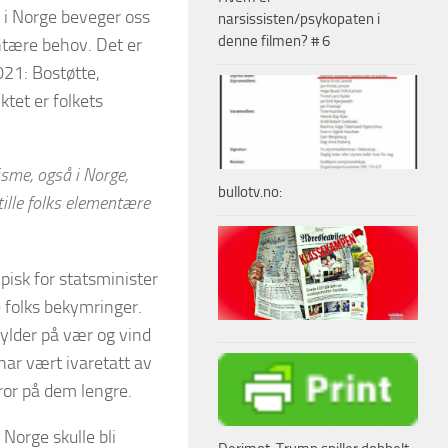
e i Norge beveger oss
narsissisten/psykopaten i
denne filmen? # 6
entære behov. Det er
021: Bostøtte,
ktet er folkets
lisme, også i Norge,
bullotv.no:
tille folks elementære
ypisk for statsminister
e folks bekymringer.
kylder på vær og vind
har vært ivaretatt av
ror på dem lengre.
 Norge skulle bli