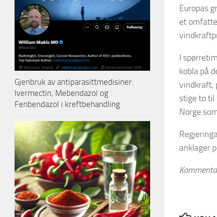
Europas gr
et omfatten
vindkraftp
I spørreti
kobla på d
Gjenbruk av antiparasittmedisiner:
vindkraft,
Ivermectin, Mebendazol og
stige to ti
Fenbendazol i kreftbehandling
Norge som 
Regjeringa
anklager p
Kommentar