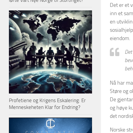
løfte Vårt Nye Norge til Stortinget?
Det er et 
inn et sam
en utvikli
sosialhjel
eiendom.
Det 
beve
beh
Nå har man
Støre og o
De gjentar
Profetiene og Krigens Eskalering: Er
Menneskeheten Klar for Endring?
og høye ku
det nordis
Norske str