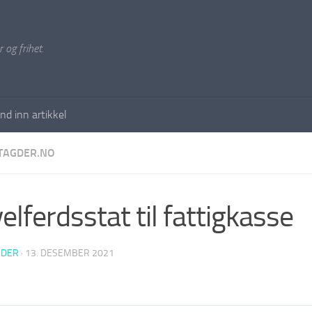
 og frihet.
nd inn artikkel
TAGDER.NO
elferdsstat til fattigkasse
EDER
·
13. DESEMBER 2021