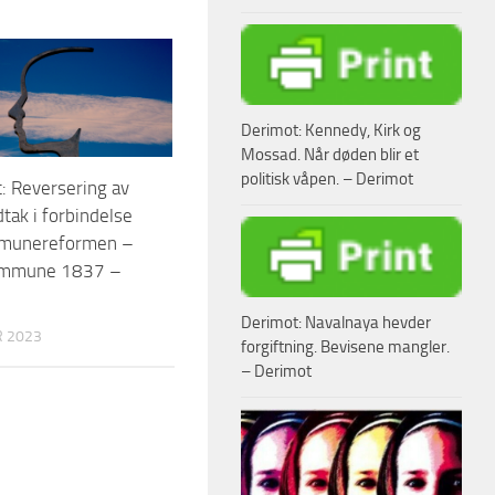
Derimot: Kennedy, Kirk og
Mossad. Når døden blir et
politisk våpen. – Derimot
 Reversering av
tak i forbindelse
munereformen –
ommune 1837 –
Derimot: Navalnaya hevder
R 2023
forgiftning. Bevisene mangler.
– Derimot