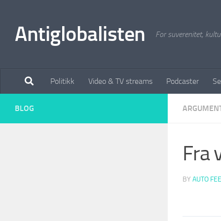
Antiglobalisten
For suverenitet, kultur
Politikk
Video & TV streams
Podcaster
Se
BLOG
ARGUMEN
Fra v
BY
AUTO FE