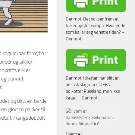
Derimot: Det vokser frem et
folkeopprør i Europa. Hvor er de
som kaller seg venstresiden? –
Derimot
d regulerbar fornybar
riser og sikker
nnkraftverk er
Derimot: Idretten har blitt en
 og dannet
politisk slagmark. UEFA
r.
boikotter Russland, men ikke
Israel. – Derimot
odet og blitt en byrde
en glorete pakker til
 betalt mangedobbelt
Hvem er