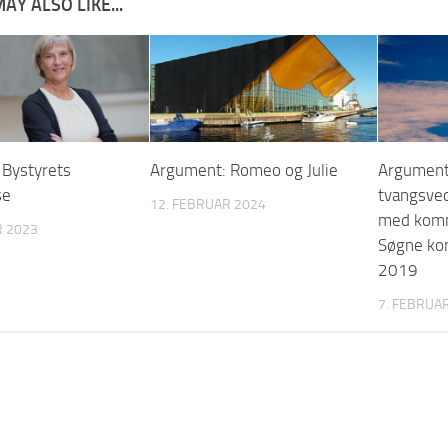
AY ALSO LIKE...
 Bystyrets
Argument: Romeo og Julie
Argument:
se
tvangsved
12. FEBRUAR 2024
med kom
R 2023
Søgne k
2019
7. FEBRUA