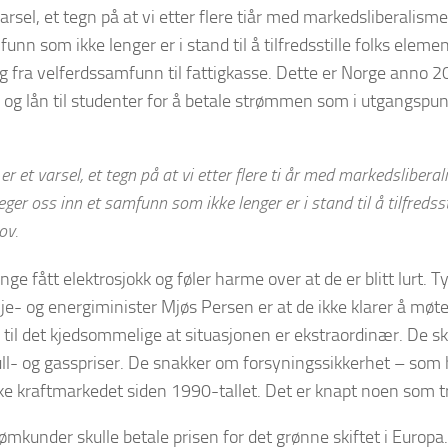
varsel, et tegn på at vi etter flere tiår med markedsliberalism
funn som ikke lenger er i stand til å tilfredsstille folks elem
ng fra velferdssamfunn til fattigkasse. Dette er Norge anno 2
p og lån til studenter for å betale strømmen som i utgangspun
er et varsel, et tegn på at vi etter flere ti år med markedslibera
ger oss inn et samfunn som ikke lenger er i stand til å tilfredss
ov.
ge fått elektrosjokk og føler harme over at de er blitt lurt. T
lje- og energiminister Mjøs Persen er at de ikke klarer å møt
 til det kjedsommelige at situasjonen er ekstraordinær. De s
ll- og gasspriser. De snakker om forsyningssikkerhet – som 
ke kraftmarkedet siden 1990-tallet. Det er knapt noen som t
ømkunder skulle betale prisen for det grønne skiftet i Europa.