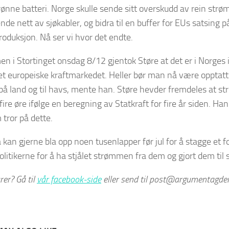
ønne batteri. Norge skulle sende sitt overskudd av rein strø
de nett av sjøkabler, og bidra til en buffer for EUs satsing på
roduksjon. Nå ser vi hvor det endte.
men i Stortinget onsdag 8/12 gjentok Støre at det er i Norges
et europeiske kraftmarkedet. Heller bør man nå være opptatt
 på land og til havs, mente han. Støre hevder fremdeles at st
l fire øre ifølge en beregning av Statkraft for fire år siden. Ha
tror på dette.
 kan gjerne bla opp noen tusenlapper før jul for å stagge et 
olitikerne for å ha stjålet strømmen fra dem og gjort dem til s
er? Gå til
vår facebook-side
eller send til post@argumentagde