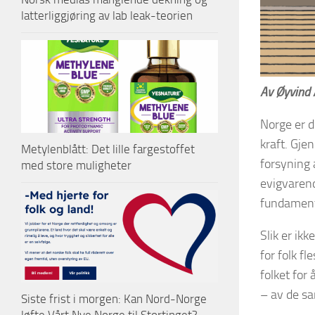
latterliggjøring av lab leak-teorien
Av Øyvind 
Norge er d
kraft. Gje
Metylenblått: Det lille fargestoffet
forsyning 
med store muligheter
evigvaren
fundament 
Slik er ik
for folk f
folket for
– av de s
Siste frist i morgen: Kan Nord-Norge