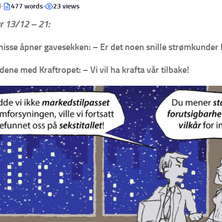
d
477 words
23 views
 13/12 – 21:
enisse åpner gavesekken: – Er det noen snille strømkunder 
ne med Kraftropet: – Vi vil ha krafta vår tilbake!