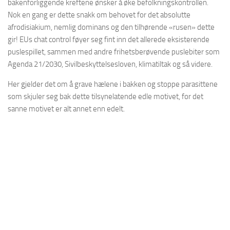
bakenforliggende kreftene ønsker å øke befolkningskontrollen.
Nok en gang er dette snakk om behovet for det absolutte
afrodisiakium, nemlig dominans og den tilhørende «rusen» dette
gir! EUs chat control føyer seg fint inn det allerede eksisterende
puslespillet, sammen med andre frihetsberøvende puslebiter som
Agenda 21/2030, Sivilbeskyttelsesloven, klimatiltak og så videre.
Her gjelder det om å grave hælene i bakken og stoppe parasittene
som skjuler seg bak dette tilsynelatende edle motivet, for det
sanne motivet er alt annet enn edelt.