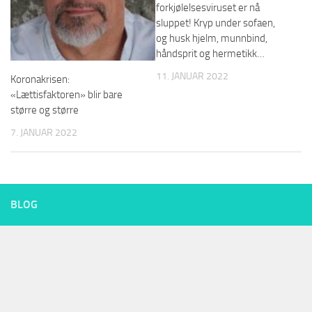
forkjølelsesviruset er nå
sluppet! Kryp under sofaen,
og husk hjelm, munnbind,
håndsprit og hermetikk…
11. JANUAR 2022
Koronakrisen:
«Lættisfaktoren» blir bare
større og større
7. JANUAR 2022
BLOG