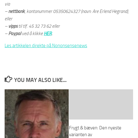
via
–
nettbank
, kontonummer 05350624327 (navn: Are Erlend Hegrand),
eller
–
vipps
til tlf. 45 32 73 62 eller
–
Paypal
ved å klikke
HER
.
Les artikkelen direkte på Nononsensenews
YOU MAY ALSO LIKE...
Frygt & bæven: Den nyeste
varianten av