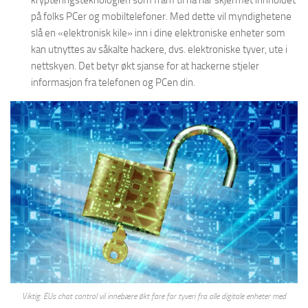
krypteringsteknologien som fram til nå har skjermet innholdet
på folks PCer og mobiltelefoner. Med dette vil myndighetene
slå en «elektronisk kile» inn i dine elektroniske enheter som
kan utnyttes av såkalte hackere, dvs. elektroniske tyver, ute i
nettskyen. Det betyr økt sjanse for at hackerne stjeler
informasjon fra telefonen og PCen din.
Viktig: EUs chat control vil innebære økt fare for tyveri fra alle digitale enheter med