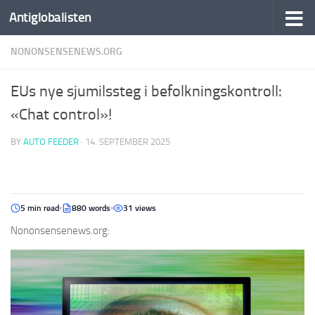
Antiglobalisten
NONONSENSENEWS.ORG
EUs nye sjumilssteg i befolkningskontroll:
«Chat control»!
BY
AUTO FEEDER
·
14. SEPTEMBER 2025
5 min read
880 words
31 views
Nononsensenews.org: