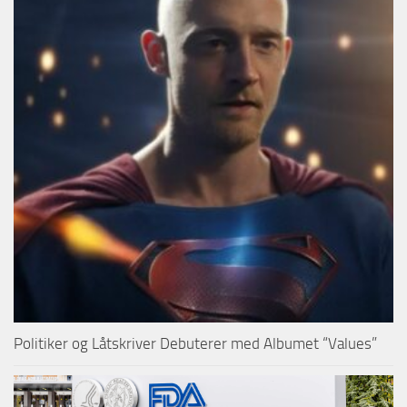
Politiker og Låtskriver Debuterer med Albumet “Values”