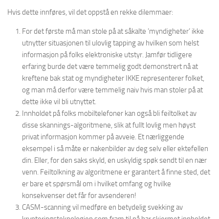
Hvis dette innføres, vil det oppstå en rekke dilemmaer:
For det første må man stole på at såkalte ’myndigheter’ ikke
utnytter situasjonen til ulovlig tapping av hvilken som helst
informasjon på folks elektroniske utstyr. Jamfør tidligere
erfaring burde det være temmelig godt demonstrert nå at
kreftene bak stat og myndigheter IKKE representerer folket,
og man må derfor være temmelig naiv hvis man stoler på at
dette ikke vil bli utnyttet.
Innholdet på folks mobiltelefoner kan også bli feiltolket av
disse skannings-algoritmene, slik at fullt lovlig men høyst
privat informasjon kommer på avveie. Et nærliggende
eksempel i så måte er nakenbilder av deg selv eller ektefellen
din. Eller, for den saks skyld, en uskyldig spøk sendt til en nær
venn. Feiltolkning av algoritmene er garantert å finne sted, det
er bare et spørsmål om i hvilket omfang og hvilke
konsekvenser det får for avsenderen!
CASM-scanning vil medføre en betydelig svekking av