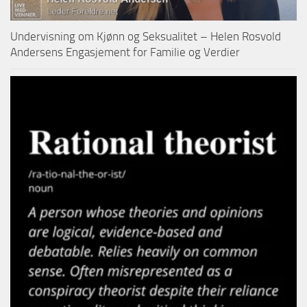
Undervisning om Kjønn og Seksualitet – Helen Rosvold
Andersens Engasjement for Familie og Verdier