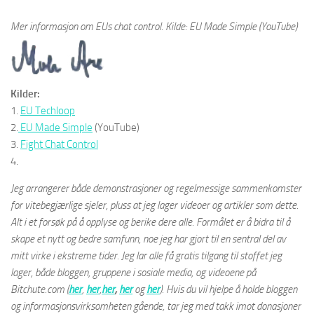
Mer informasjon om EUs chat control. Kilde: EU Made Simple (YouTube)
Kilder:
1.
EU Techloop
2.
EU Made Simple
(YouTube)
3.
Fight Chat Control
4.
Jeg arrangerer både demonstrasjoner og regelmessige sammenkomster
for vitebegjærlige sjeler, pluss at jeg lager videoer og artikler som dette.
Alt i et forsøk på å opplyse og berike dere alle. Formålet er å bidra til å
skape et nytt og bedre samfunn, noe jeg har gjort til en sentral del av
mitt virke i ekstreme tider. Jeg lar alle få gratis tilgang til stoffet jeg
lager, både bloggen, gruppene i sosiale media, og videoene på
Bitchute.com (
her
,
her
,
her
,
her
og
her
). Hvis du vil hjelpe å holde bloggen
og informasjonsvirksomheten gående, tar jeg med takk imot donasjoner