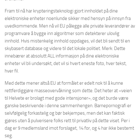
Fram til nå har krypteringsteknologi gjort innholdet på dine
elektroniske enheter noenlunde sikker med hensyn på innsyn fra
uvedkommende. Men nå vil EU pålegge alle private leverandører av
programvare å bygge inn algoritmer som detekterer ulovlig
innhold. Hvis mistenkelig innhold oppdages, vil det bli sendt til en
skybasert database og videre til det lokale politiet. Merk: Dette
innebærer at absolutt ALL informasjon på dine elektroniske
enheter vil bli undersøkt, det vil si hvert eneste foto, hver tekst,
hver fil.
Med dette mener altså EU at formålet er edelt nok til å kunne
rettferdiggjøre masseovervåkning som dette. Det heter at «veien
til Helvete er brolagt med gode intensjoner», og det burde være
ganske beskrivende i denne sammenhengen. Barnepornografi er
selvfølgelig forkastelig og bør bekjempes, men det kan faktisk
gjøres uten å pulverisere folks rett til privatliv på dette viset. Per i
dag er 9 medlemsland imot forslaget, 14 for, og 4 har ikke bestemt
seg.