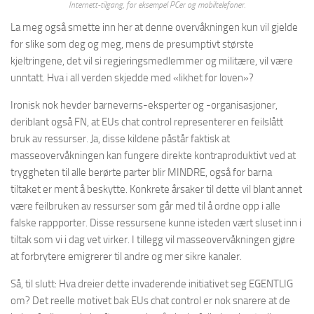
Internett-tilgang, for eksempel PCer og mobiltelefoner.
La meg også smette inn her at denne overvåkningen kun vil gjelde
for slike som deg og meg, mens de presumptivt største
kjeltringene, det vil si regjeringsmedlemmer og militære, vil være
unntatt. Hva i all verden skjedde med «likhet for loven»?
Ironisk nok hevder barneverns-eksperter og -organisasjoner,
deriblant også FN, at EUs chat control representerer en feilslått
bruk av ressurser. Ja, disse kildene påstår faktisk at
masseovervåkningen kan fungere direkte kontraproduktivt ved at
tryggheten til alle berørte parter blir MINDRE, også for barna
tiltaket er ment å beskytte. Konkrete årsaker til dette vil blant annet
være feilbruken av ressurser som går med til å ordne opp i alle
falske rappporter. Disse ressursene kunne isteden vært sluset inn i
tiltak som vi i dag vet virker. I tillegg vil masseovervåkningen gjøre
at forbrytere emigrerer til andre og mer sikre kanaler.
Så, til slutt: Hva dreier dette invaderende initiativet seg EGENTLIG
om? Det reelle motivet bak EUs chat control er nok snarere at de