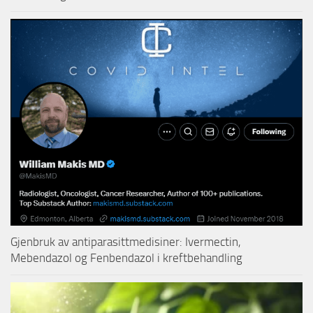
Gjenbruk av antiparasittmedisiner: Ivermectin,
Mebendazol og Fenbendazol i kreftbehandling