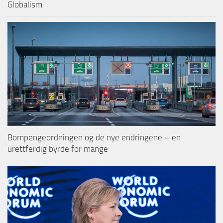
Globalism
Bompengeordningen og de nye endringene – en
urettferdig byrde for mange