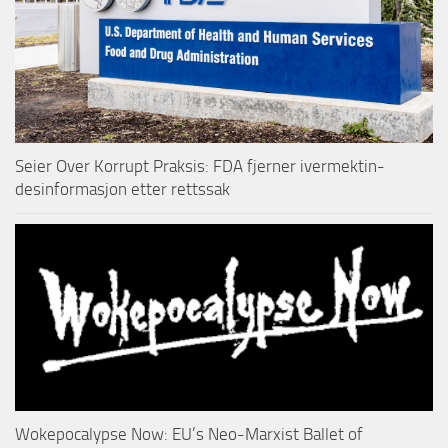
Seier Over Korrupt Praksis: FDA fjerner ivermektin-
desinformasjon etter rettssak
Wokepocalypse Now: EU’s Neo-Marxist Ballet of