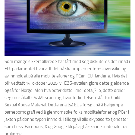
Som mange sikkert allerede har fått med seg diskuteres det innad i
EU-parlamentet hvorvidt det nå skal implementeres overvåkning
av innholdet på alle mobiltelefoner og PCer i EU-landene. Hvis det
blir vedtatt 14. oktober 2025, vil EØS-avtalen gjøre dette gjeldende
også for Norge. Men hva betyr dette i mer detalj? Jo, dette dreier
seg om såkalt CSAM-scanning, hvor forkortelsen står for Child
Sexual Abuse Material. Dette er altså EUs forsøk på å bekjempe
barnepornografi ved å gjennomsøke folks mobiltelefoner og PCer i
jakten på denne typen innhold. I tillegg vil alle skybaserte tjenester
som f.eks. Facebook, X og Google bli pålagt å skanne materiale fra
brukerne.