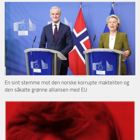
En sint stemme mot den norske korrupte makteliten og
den såkalte grønne alliansen med EU