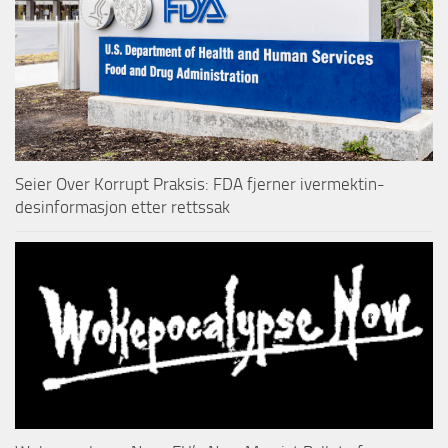
Seier Over Korrupt Praksis: FDA fjerner ivermektin-
desinformasjon etter rettssak