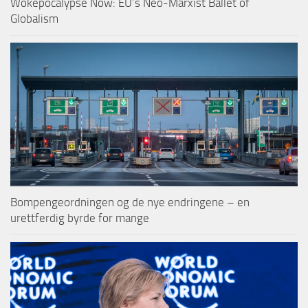
Wokepocalypse Now: EU’s Neo-Marxist Ballet of
Globalism
Bompengeordningen og de nye endringene – en
urettferdig byrde for mange