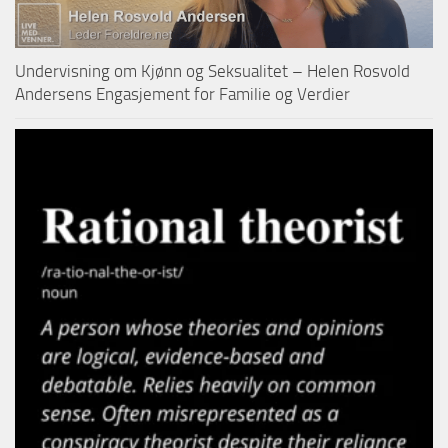
Undervisning om Kjønn og Seksualitet – Helen Rosvold
Andersens Engasjement for Familie og Verdier