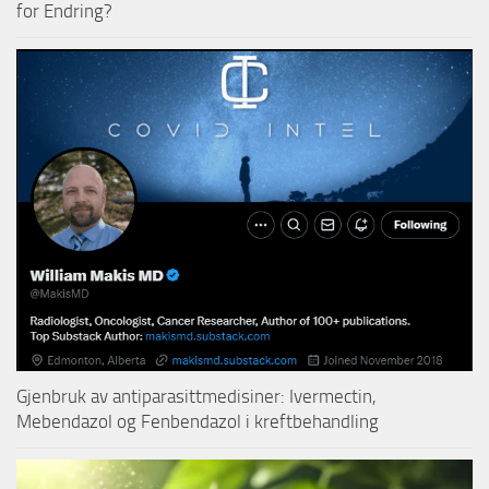
for Endring?
Gjenbruk av antiparasittmedisiner: Ivermectin,
Mebendazol og Fenbendazol i kreftbehandling