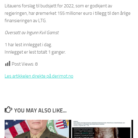
Litauens forslag til budsjett for 2022, som er godkjent av
regjeringen, har øremerket 155 millioner euro i tillegg til den årlige
finansieringen av LTG.
Oversatt av Ingunn Kvil Gamst
1 har lest innlegget i dag.
Innlegget er lest totalt 1 ganger.
Post Views:
8
Les artikkelen direkte på derimot.no
YOU MAY ALSO LIKE...