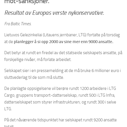
mot-sanksjoner.
Resultat av Europas verste nykonservative.
Fra Baltic Times.
Lietuvos Gelezinkeliai (Litauens jernbaner, LTG) fortalte på torsdag
at de
planlegger å si opp 2000 av sine mer enn 9000 ansatte.
Det betyr at rundt en firedel av det statseide selskapets ansatte, på
forskjellige nivåer, må forlate arbeidet.
Selskapet sier i en pressemelding at de må bruke 6 millioner euro i
sluttvederlag til de som må slutte.
De planlagte oppsigelsene vil berøre rundt 1200 arbeidere i LTG
Cargo, gruppens transport-datterselskap; rundt 500 i LTG Infra,
datterselskapet som styrer infrastrukturen; og rundt 300 i selve
LTG.
På det nåværende tidspunktet har selskapet rundt 9200 ansatte
totalt.