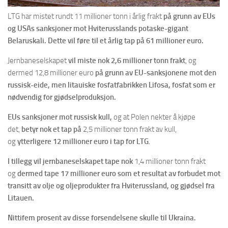
LTG har mistet rundt 11 millioner tonn i årlig frakt
på grunn av EUs
og USAs sanksjoner mot Hviterusslands potaske-gigant
Belaruskali. Dette vil føre til et årlig tap på 61 millioner euro.
Jernbaneselskapet
vil miste nok 2,6 millioner tonn frakt
, og
dermed 12,8 millioner euro
på grunn av EU-sanksjonene mot den
russisk-eide, men litauiske fosfatfabrikken Lifosa, fosfat som er
nødvendig for gjødselproduksjon.
EUs sanksjoner mot russisk kull,
og at Polen nekter å kjøpe
det,
betyr nok et tap på
2,5 millioner tonn frakt av kull,
og
ytterligere 12 millioner euro i tap for LTG
.
I tillegg vil jernbaneselskapet tape nok
1,4 millioner tonn frakt
og
dermed tape 17 millioner euro som et resultat av forbudet mot
transitt av olje og oljeprodukter fra Hviterussland, og gjødsel fra
Litauen.
Nittifem prosent av disse forsendelsene skulle til Ukraina.