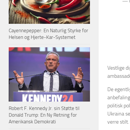
— G
Cayennepepper: En Naturlig Styrke for
Helsen og Hjerte-Kar-Systemet
Vestlige d
ambassadø
De egentli
anbefalinge
politisk p
Robert F. Kennedy Jr. sin Støtte til
Ukraina ser
Donald Trump: En Ny Retning for
Amerikansk Demokrati
verre stilt.