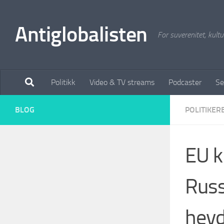
Antiglobalisten
For suverenitet, kultur
Politikk
Video & TV streams
Podcaster
Se
BLOG
POLITIKER
EU k
Russ
hevd