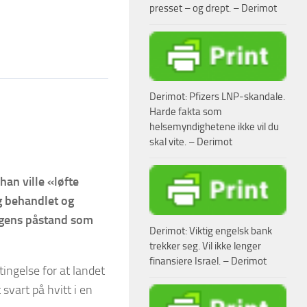
presset – og drept. – Derimot
Derimot: Pfizers LNP-skandale.
Harde fakta som
helsemyndighetene ikke vil du
skal vite. – Derimot
han ville «løfte
ig behandlet og
ingens påstand som
Derimot: Viktig engelsk bank
trekker seg. Vil ikke lenger
finansiere Israel. – Derimot
ingelse for at landet
svart på hvitt i en