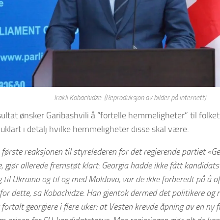
Irakli Kobachidze. (Reproduksjon av bilder på internett)
ultat ønsker Garibashvili å “fortelle hemmeligheter” til folket
r uklart i detalj hvilke hemmeligheter disse skal være.
ørste reaksjonen til styrelederen for det regjerende partiet «G
 gjør allerede fremstøt klart: Georgia hadde ikke fått kandidatst
til Ukraina og til og med Moldova, var de ikke forberedt på å o
or dette, sa Kobachidze. Han gjentok dermed det politikere og r
fortalt georgiere i flere uker: at Vesten krevde åpning av en ny 