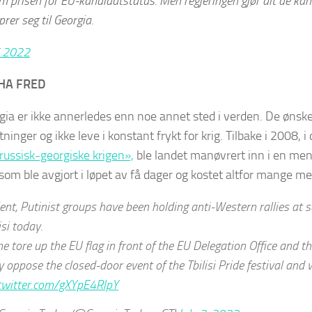
 prisen for EU-kandidatstatus. Men regjeringen gjør alt de kan 
prer seg til Georgia.
6.2022
 HA FRED
rgia er ikke annerledes enn noe annet sted i verden. De ønsker 
tninger og ikke leve i konstant frykt for krig. Tilbake i 2008, 
russisk-georgiske krigen»,
ble landet manøvrert inn i en men
som ble avgjort i løpet av få dager og kostet altfor mange m
ent, Putinist groups have been holding anti-Western rallies at s
isi today.
 tore up the EU flag in front of the EU Delegation Office and th
 oppose the closed-door event of the Tbilisi Pride festival and w
.twitter.com/gXYpE4RlpY