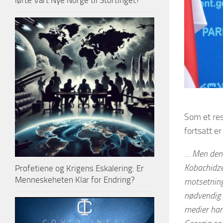
løfte Vårt Nye Norge til Stortinget?
Som et res
fortsatt e
… Men den f
Kobachidze,
Profetiene og Krigens Eskalering: Er
Menneskeheten Klar for Endring?
motsetning 
nødvendig f
medier har 