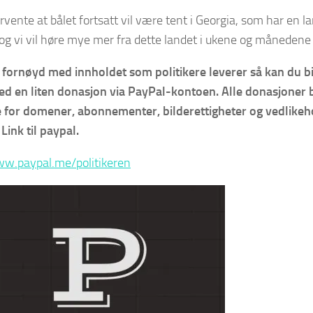
orvente at bålet fortsatt vil være tent i Georgia, som har en 
og vi vil høre mye mer fra dette landet i ukene og månede
 fornøyd med innholdet som politikere leverer så kan du bid
med en liten donasjon via PayPal-kontoen. Alle donasjoner
le for domener, abonnementer, bilderettigheter og vedlikeh
Link til paypal.
ww.paypal.me/politikeren