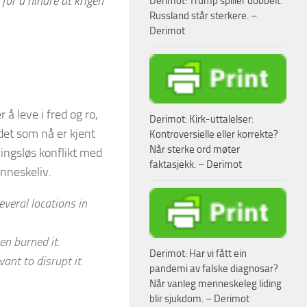
for å hindre at krigen
Derimot: Trump spiller dobbelt.
Russland står sterkere. –
Derimot
å leve i fred og ro,
Derimot: Kirk-uttalelser:
i det som nå er kjent
Kontroversielle eller korrekte?
Når sterke ord møter
ingsløs konflikt med
faktasjekk. – Derimot
enneskeliv.
everal locations in
en burned it.
Derimot: Har vi fått ein
ant to disrupt it.
pandemi av falske diagnosar?
Når vanleg menneskeleg liding
blir sjukdom. – Derimot