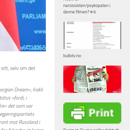
narsissisten/psykopaten i
denne filmen? # 6
bullotv.no:
 sitt, selv om det
eorgian Dream», Irakli
atus «fordi, i
fre» det som var
egjeringspartiets
front mot Russland i