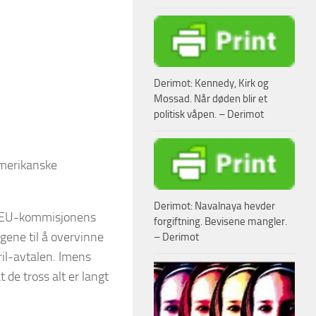
Derimot: Kennedy, Kirk og
Mossad. Når døden blir et
politisk våpen. – Derimot
amerikanske
Derimot: Navalnaya hevder
e i EU-kommisjonens
forgiftning. Bevisene mangler.
ngene til å overvinne
– Derimot
ril-avtalen. Imens
at de tross alt er langt