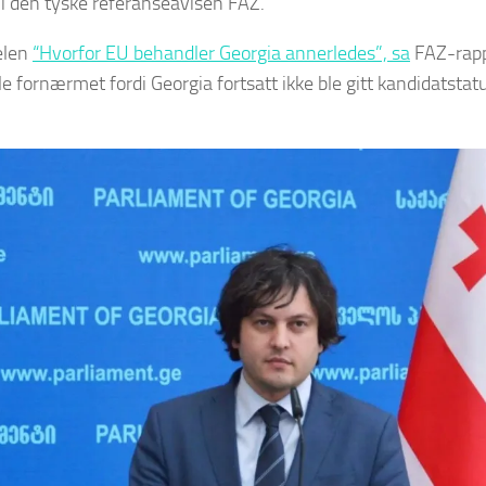
 i den tyske referanseavisen FAZ.
elen
“Hvorfor EU behandler Georgia annerledes”, sa
FAZ-rapp
ble fornærmet fordi Georgia fortsatt ikke ble gitt kandidatstat