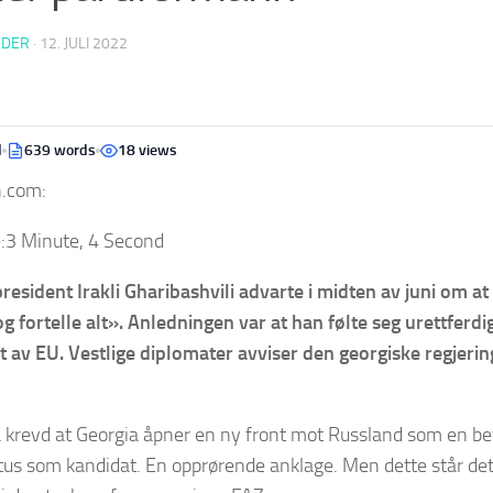
EDER
·
12. JULI 2022
d
639 words
18 views
n.com:
:
3 Minute, 4 Second
resident Irakli Gharibashvili advarte i midten av juni om at 
g fortelle alt». Anledningen var at han følte seg urettferd
 av EU. Vestlige diplomater avviser den georgiske regjer
a krevd at Georgia åpner en ny front mot Russland som en bet
atus som kandidat. En opprørende anklage. Men dette står det 