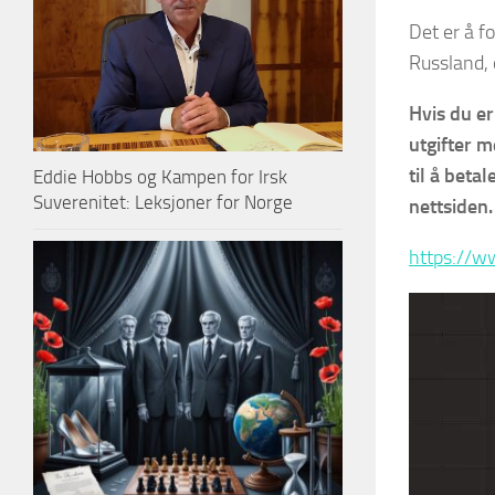
Det er å f
Russland, 
Hvis du er
utgifter 
til å beta
Eddie Hobbs og Kampen for Irsk
Suverenitet: Leksjoner for Norge
nettsiden. 
https://w