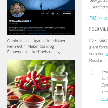
Georgia som
i Ukraina s
FAZ, 17.0
FOLK VIL
Folk i Geo
Gjenbruk av antiparasittmedisiner:
Ivermectin, Mebendazol og
gjøre forre
Fenbendazol i kreftbehandling
som den
«
Russland, 
Viol
Tbil
Some
They
pic