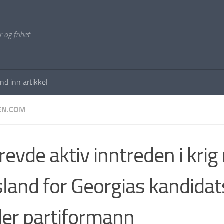
 og frihet.
nd inn artikkel
EN.COM
revde aktiv inntreden i krig
land for Georgias kandidat
er partiformann