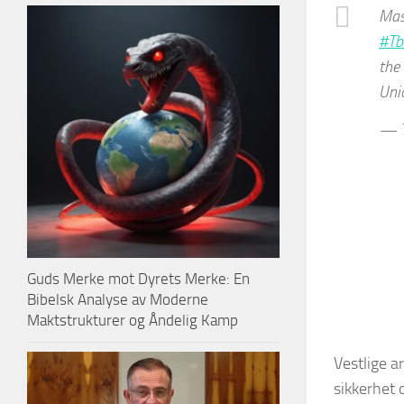
Mas
#Tbi
the
Uni
— T
Guds Merke mot Dyrets Merke: En
Bibelsk Analyse av Moderne
Maktstrukturer og Åndelig Kamp
Vestlige a
sikkerhet 