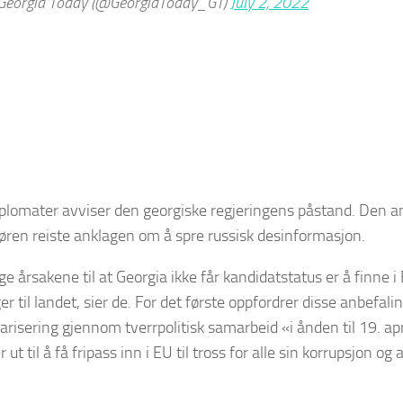
eorgia Today (@GeorgiaToday_GT)
July 2, 2022
iplomater avviser den georgiske regjeringens påstand. Den 
ren reiste anklagen om å spre russisk desinformasjon.
ge årsakene til at Georgia ikke får kandidatstatus er å finn
r til landet, sier de. For det første oppfordrer disse anbefali
olarisering gjennom tverrpolitisk samarbeid «i ånden til 19. ap
 ut til å få fripass inn i EU til tross for alle sin korrupsjon og 