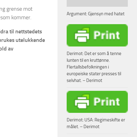
lang grense mot
Argument: Gjensyn med hatet
ne som kommer.
ra til nettstedets
 brukes utelukkende
old av
Derimot: Det er som å tenne
lunten til en kruttønne.
Flertallsbefolkningen i
europeiske stater presses til
selvhat. – Derimot
Derimot: USA: Regimeskifte er
målet. – Derimot