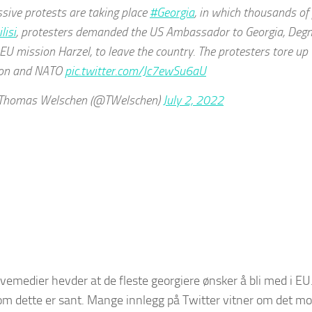
sive protests are taking place
#Georgia
, in which thousands of 
lisi
, protesters demanded the US Ambassador to Georgia, Degn
 EU mission Harzel, to leave the country. The protesters tore up
on and NATO
pic.twitter.com/Jc7ewSu6aU
homas Welschen (@TWelschen)
July 2, 2022
rvemedier hevder at de fleste georgiere ønsker å bli med i E
om dette er sant. Mange innlegg på Twitter vitner om det mo