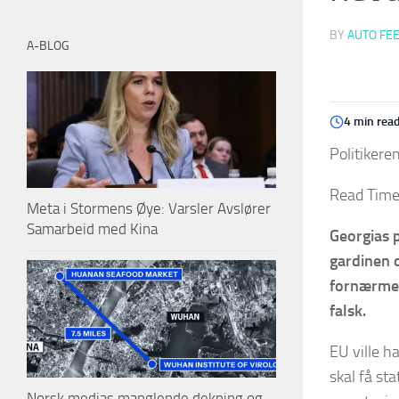
BY
AUTO FE
A-BLOG
4 min rea
Politikere
Read Time
Meta i Stormens Øye: Varsler Avslører
Samarbeid med Kina
Georgias p
gardinen o
fornærmet
falsk.
EU ville h
skal få st
Norsk medias manglende dekning og