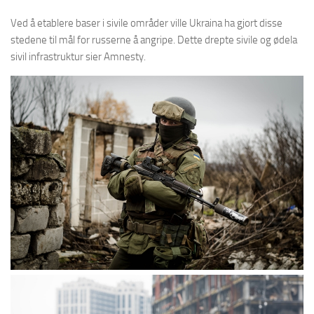
Ved å etablere baser i sivile områder ville Ukraina ha gjort disse
stedene til mål for russerne å angripe. Dette drepte sivile og ødela
sivil infrastruktur sier Amnesty.