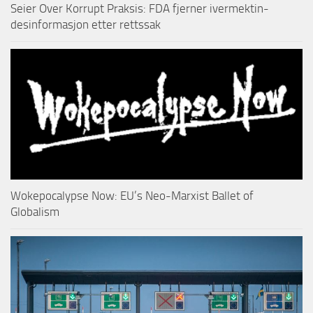
Seier Over Korrupt Praksis: FDA fjerner ivermektin-
desinformasjon etter rettssak
Wokepocalypse Now: EU’s Neo-Marxist Ballet of
Globalism