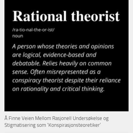
Å Finne Veien Mellom Rasjonell Undersøkelse og
Stigmatisering som ‘Konspirasjonsteoretiker’