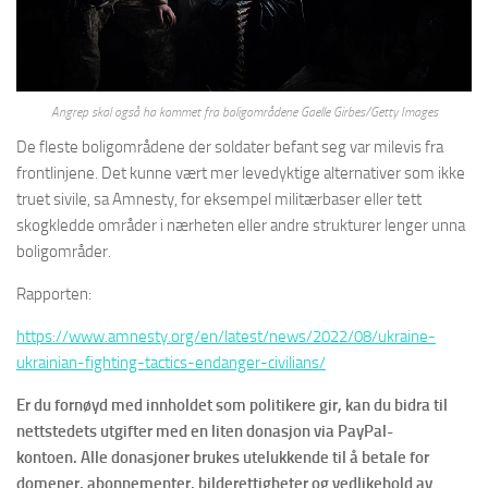
Angrep skal også ha kommet fra boligområdene Gaelle Girbes/Getty Images
De fleste boligområdene der soldater befant seg var milevis fra
frontlinjene. Det kunne vært mer levedyktige alternativer som ikke
truet sivile, sa Amnesty, for eksempel militærbaser eller tett
skogkledde områder i nærheten eller andre strukturer lenger unna
boligområder.
Rapporten:
https://www.amnesty.org/en/latest/news/2022/08/ukraine-
ukrainian-fighting-tactics-endanger-civilians/
Er du fornøyd med innholdet som politikere gir, kan du bidra til
nettstedets utgifter med en liten donasjon via PayPal-
kontoen. Alle donasjoner brukes utelukkende til å betale for
domener, abonnementer, bilderettigheter og vedlikehold av