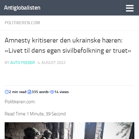
Antiglobalisten
POLITIKEREN.COM
Amnesty kritiserer den ukrainske hæren:
«Livet til dens egen sivilbefolkning er truet»
BY
AUTO FEEDER
·
4. AUGUST 2022
2 min read
335 words
14 views
Politikeren.com:
Read Time:
1 Minute, 39 Second