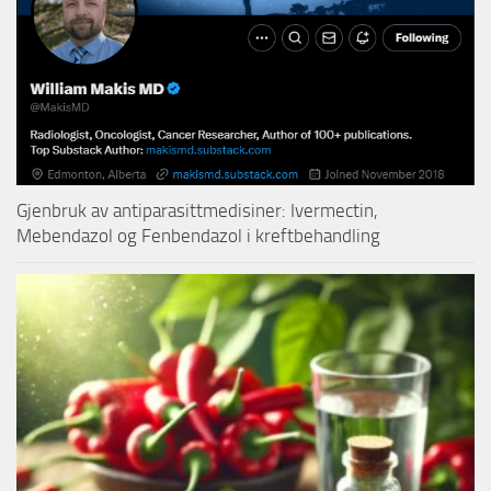
Gjenbruk av antiparasittmedisiner: Ivermectin,
Mebendazol og Fenbendazol i kreftbehandling