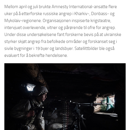
Mellom april og juli brukte Amnesty International-ansatte flere
uker på å etterforske russiske angrep i Kharkiv-, Donbass- og
Mykolaiv-regionene. Organisasjonen inspiserte krigsteatre,
intervjuet overlevende, vitner og pårørende til ofre for angrep.
Under disse undersøkelsene fant forskerne bevis på at ukrainske
styrker skjøt angrep fra befolkede områder og forskanset seg i
sivile bygninger i 19 byer og landsbyer. Satellittbilder ble også
evaluert for å bekrefte hendelsene.