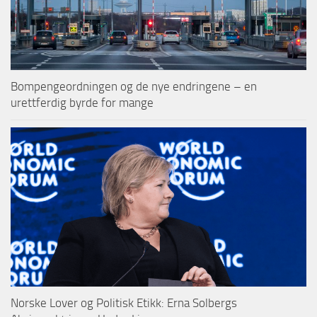
Bompengeordningen og de nye endringene – en
urettferdig byrde for mange
Norske Lover og Politisk Etikk: Erna Solbergs