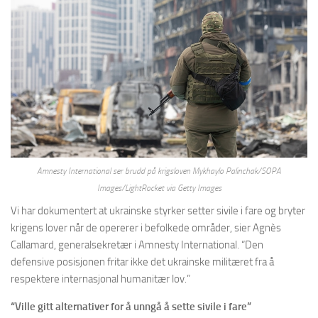
Amnesty International ser brudd på krigsloven Mykhaylo Palinchak/SOPA
Images/LightRocket via Getty Images
Vi har dokumentert at ukrainske styrker setter sivile i fare og bryter
krigens lover når de opererer i befolkede områder, sier Agnès
Callamard, generalsekretær i Amnesty International. “Den
defensive posisjonen fritar ikke det ukrainske militæret fra å
respektere internasjonal humanitær lov.”
“Ville gitt alternativer for å unngå å sette sivile i fare”