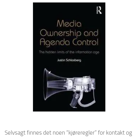
Selvsagt finnes det noen “kjøreregler” for kontakt og