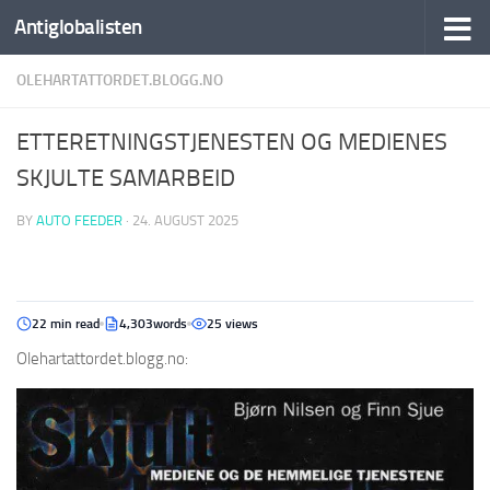
Antiglobalisten
OLEHARTATTORDET.BLOGG.NO
ETTERETNINGSTJENESTEN OG MEDIENES
SKJULTE SAMARBEID
BY
AUTO FEEDER
·
24. AUGUST 2025
22 min read
4,303words
25 views
Olehartattordet.blogg.no: