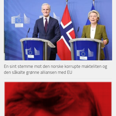
En sint stemme mot den norske korrupte makteliten og
den såkalte grønne alliansen med EU