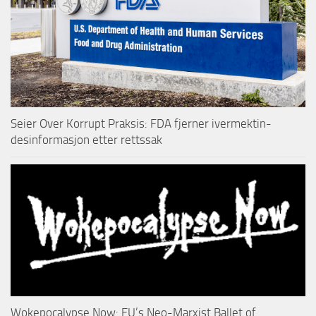
Seier Over Korrupt Praksis: FDA fjerner ivermektin-
desinformasjon etter rettssak
Wokepocalypse Now: EU’s Neo-Marxist Ballet of