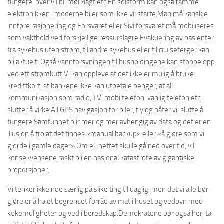
fungere, byer vil bli mørklagt etc.En solstorm kan også ramme
elektronikken i moderne biler som ikke vil starte.Man må kanskje
innføre rasjonering og Forsvaret eller Sivilforsvaret må mobiliseres
som vakthold ved forskjellige ressurslagre.Evakuering av pasienter
fra sykehus uten strøm, til andre sykehus eller til cruiseferger kan
bli aktuelt. Også vannforsyningen til husholdingene kan stoppe opp
ved ett strømkutt.Vi kan oppleve at det ikke er mulig å bruke
kredittkort, at bankene ikke kan utbetale penger, at all
kommunikasjon som radio, TV, mobiltelefon, vanlig telefon etc,
slutter å virke.All GPS navigasjon for biler, fly og båter vil slutte å
fungere.Samfunnet blir mer og mer avhengig av data og det er en
illusjon å tro at det finnes «manual backup» eller «å gjøre som vi
gjorde i gamle dager».Om el-nettet skulle gå ned over tid, vil
konsekvensene raskt bli en nasjonal katastrofe av gigantiske
proporsjoner.
Vi tenker ikke noe særlig på slike ting til daglig, men det vi alle bør
gjøre er å ha et begrenset forråd av mat i huset og vedovn med
kokemuligheter og ved i beredskap.Demokratene bør også her, ta