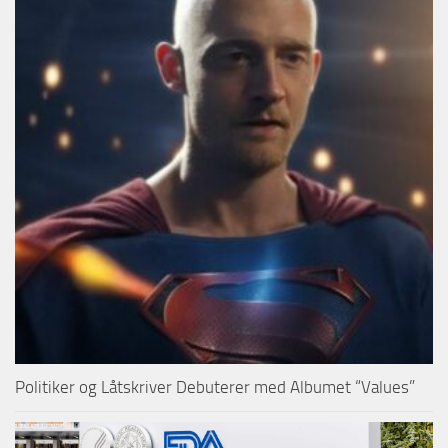
Politiker og Låtskriver Debuterer med Albumet “Values”