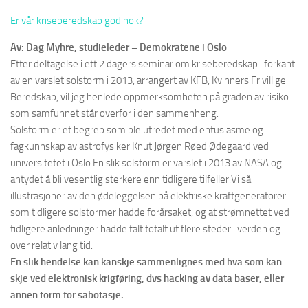
Er vår kriseberedskap god nok?
Av: Dag Myhre, studieleder – Demokratene i Oslo
Etter deltagelse i ett 2 dagers seminar om kriseberedskap i forkant
av en varslet solstorm i 2013, arrangert av KFB, Kvinners Frivillige
Beredskap, vil jeg henlede oppmerksomheten på graden av risiko
som samfunnet står overfor i den sammenheng.
Solstorm er et begrep som ble utredet med entusiasme og
fagkunnskap av astrofysiker Knut Jørgen Røed Ødegaard ved
universitetet i Oslo.En slik solstorm er varslet i 2013 av NASA og
antydet å bli vesentlig sterkere enn tidligere tilfeller.Vi så
illustrasjoner av den ødeleggelsen på elektriske kraftgeneratorer
som tidligere solstormer hadde forårsaket, og at strømnettet ved
tidligere anledninger hadde falt totalt ut flere steder i verden og
over relativ lang tid.
En slik hendelse kan kanskje sammenlignes med hva som kan
skje ved elektronisk krigføring, dvs hacking av data baser, eller
annen form for sabotasje.