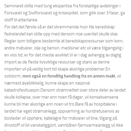
Seminaret stilte med tung ekspertise fra forskjellige avdelinger i
Forsvaret og Sivilforsvaret og krisespillet, som gikk over 3 faser, ga
stoff til ettertanke.
For det det første så er det skremmende hvor lite beredskap
fedrelandet kan stille opp med dersom noe uventet skulle skje.
Regler som tidligere bestemte at beredskapsressurser som korn,
andre matvarer, olje og bensin, medisiner etc vil være tilgjengelig i
en viss tid, er for det meste avviklet.Vi er i dag avhengig av daglig
import av de fleste livsviktige ressurser og stans av denne
importen vil på veldig kort tid skape alvorlige problemer.En
solstorm,
men også en fiendtlig handling fra en annen makt
, vil
nærmest øyeblikkelig, kunne skape en nasjonal
katastrofesituasjon.Dersom strømnettet over store deler av landet
skulle kollapse, over mer enn noen få dager, vil konsekvensene
kunne bli mer alvorlige enn noen vil tro.Bare få av hospitalene i
landet har eget strømanlegg, oppvarming av hundretusenvis av
bosteder vil opphøre, kjølelagre for matvarer vil tine, tilgang på
drivstoff vil bli vanskeliggjort, vannbåren fjernvarmeanlegg vil ikke