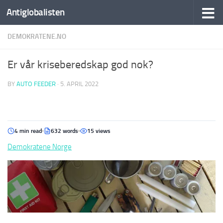
Antiglobalisten
DEMOKRATENE.NO
Er vår kriseberedskap god nok?
BY
AUTO FEEDER
·
5. APRIL 2022
4 min read
632 words
15 views
Demokratene Norge