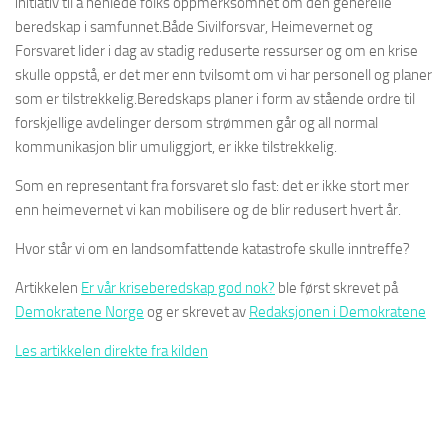
initiativ til å henlede folks oppmerksomhet om den generelle
beredskap i samfunnet.Både Sivilforsvar, Heimevernet og
Forsvaret lider i dag av stadig reduserte ressurser og om en krise
skulle oppstå, er det mer enn tvilsomt om vi har personell og planer
som er tilstrekkelig.Beredskaps planer i form av stående ordre til
forskjellige avdelinger dersom strømmen går og all normal
kommunikasjon blir umuliggjort, er ikke tilstrekkelig.
Som en representant fra forsvaret slo fast: det er ikke stort mer
enn heimevernet vi kan mobilisere og de blir redusert hvert år.
Hvor står vi om en landsomfattende katastrofe skulle inntreffe?
Artikkelen
Er vår kriseberedskap god nok?
ble først skrevet på
Demokratene Norge
og er skrevet av
Redaksjonen i Demokratene
Les artikkelen direkte fra kilden