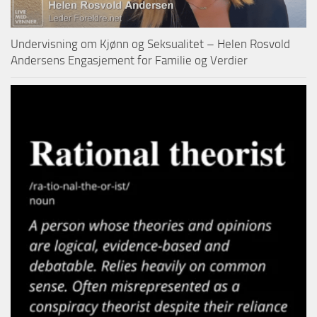
Undervisning om Kjønn og Seksualitet – Helen Rosvold
Andersens Engasjement for Familie og Verdier