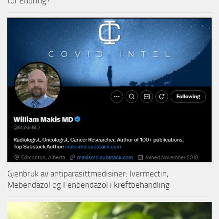
for Endring?
Gjenbruk av antiparasittmedisiner: Ivermectin,
Mebendazol og Fenbendazol i kreftbehandling