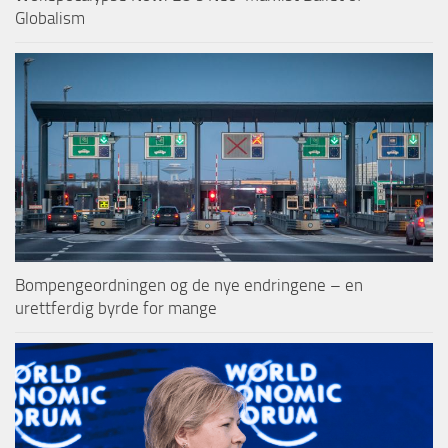
Globalism
Bompengeordningen og de nye endringene – en
urettferdig byrde for mange