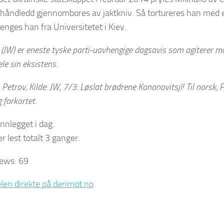
håndledd gjennombores av jaktkniv. Så tortureres han med el
tenges han fra Universitetet i Kiev.
 (JW) er eneste tyske parti-uavhengige dagsavis som agiterer mo
le sin eksistens.
Petrov, Kilde: JW, 7/3: Løslat brødrene Kononovitsjl! Til norsk, 
 forkortet.
innlegget i dag.
r lest totalt 3 ganger.
iews:
69
elen direkte på derimot.no