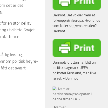
om det er det
a.
Derimot: Det vokser frem et
folkeopprør i Europa. Hvor er de
for en stor del av
som kaller seg venstresiden? –
 og utviklete Sovjet-
Derimot
 omfattende
årlig livs- og
jennom politisk høyre-
Derimot: Idretten har blitt en
 fått det svært
politisk slagmark. UEFA
boikotter Russland, men ikke
Israel. – Derimot
Hvem er