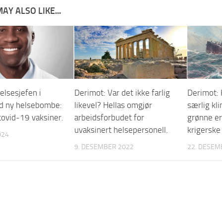
AY ALSO LIKE...
elsesjefen i
Derimot: Var det ikke farlig
Derimot: K
ed ny helsebombe:
likevel? Hellas omgjør
særlig kl
 covid-19 vaksiner.
arbeidsforbudet for
grønne er
uvaksinert helsepersonell.
krigerske 
024
9. DESEMBER 2022
22. DESEM