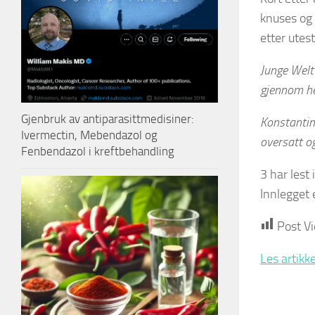
knuses og 
etter utes
Junge Welt
gjennom he
Gjenbruk av antiparasittmedisiner:
Konstantin 
Ivermectin, Mebendazol og
oversatt og
Fenbendazol i kreftbehandling
3 har lest 
Innlegget e
Post V
Les artikk