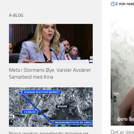
2 min rea
A-BLOG
Meta i Stormens Øye: Varsler Avslører
Samarbeid med Kina
Det er ikk
Norsk medias manglende dekning og