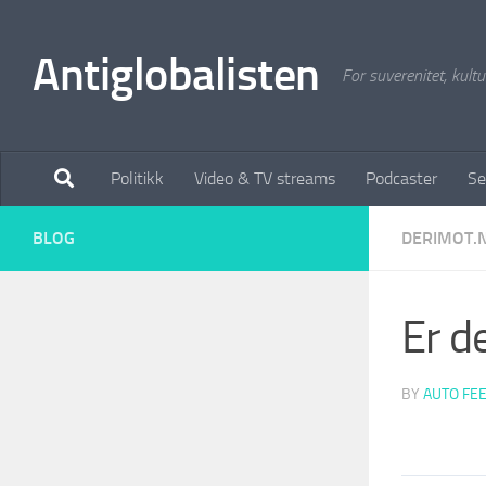
Antiglobalisten
For suverenitet, kultur
Politikk
Video & TV streams
Podcaster
Se
BLOG
DERIMOT.
Er d
BY
AUTO FE