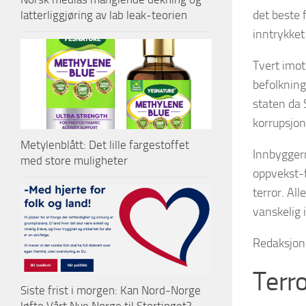
det beste 
latterliggjøring av lab leak-teorien
inntrykket
Tvert imot
befolkning
staten da 
korrupsjon
Metylenblått: Det lille fargestoffet
Innbyggern
med store muligheter
oppvekst-f
terror. Al
vanskelig 
Redaksjo
Terro
Siste frist i morgen: Kan Nord-Norge