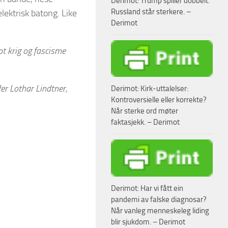
Derimot: Trump spiller dobbelt.
Russland står sterkere. –
ektrisk batong. Like
Derimot
t krig og fascisme
Per Lothar Lindtner,
Derimot: Kirk-uttalelser:
Kontroversielle eller korrekte?
Når sterke ord møter
faktasjekk. – Derimot
Derimot: Har vi fått ein
pandemi av falske diagnosar?
Når vanleg menneskeleg liding
blir sjukdom. – Derimot