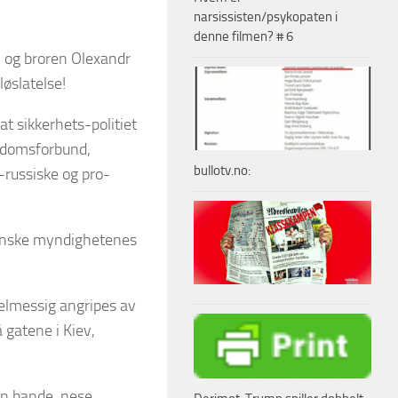
narsissisten/psykopaten i
denne filmen? # 6
 og broren Olexandr
løslatelse!
t sikkerhets-politiet
ngdomsforbund,
bullotv.no:
-russiske og pro-
inske myndighetenes
gelmessig angripes av
 gatene i Kiev,
 en bande, nese