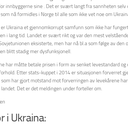
for innbyggerne sine . Det er svært langt fra sannheten selv 
 som nå formidles i Norge til alle som ikke vet noe om Ukrain
 er Ukraina et gjennomkorrupt samfunn som ikke har fungert 
en i lang tid. Landet er svært rikt og var den mest velstående
Sovjetunionen eksisterte, men har nå bl.a som følge av den
en blitt stadig mer dysfunksjonell.
e har måtte betale prisen i form av senket levestandard og d
orhold. Etter stats-kuppet i 2014 er situasjonen forverret g
le som har gjort motstand mot forverringen av levekårene har
i landet. Det er det meldingen under forteller om.
nen
r i Ukraina: