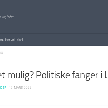
 og frihet.
nd inn artikkel
NO
et mulig? Politiske fanger i 
EDER
·
17. MARS 2022