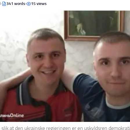
d
341 words
15 views
e slik at den ukrainske regjeringen er en uskyldsren demokratis