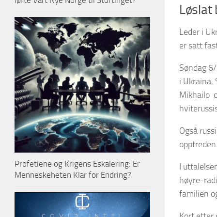
løfte Vårt Nye Norge til Stortinget?
Løslat 
Leder i U
er satt fa
Søndag 6/3
i Ukraina,
Mikhailo
hviterussi
Også russ
opptreden
Profetiene og Krigens Eskalering: Er
I uttalels
Menneskeheten Klar for Endring?
høyre-radi
familien o
Kort etter