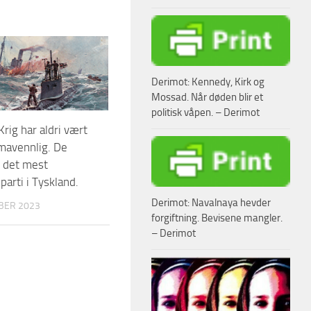
Derimot: Kennedy, Kirk og
Mossad. Når døden blir et
politisk våpen. – Derimot
rig har aldri vært
imavennlig. De
 det mest
parti i Tyskland.
Derimot: Navalnaya hevder
BER 2023
forgiftning. Bevisene mangler.
– Derimot