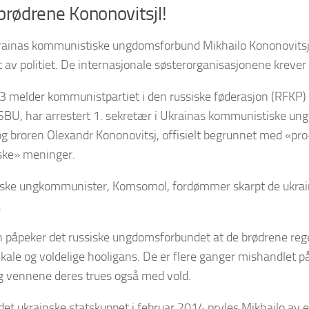
brødrene Kononovitsjl!
krainas kommunistiske ungdomsforbund Mikhailo Kononovitsj
st av politiet. De internasjonale søsterorganisasjonene krever 
 melder kommunistpartiet i den russiske føderasjon (RFKP) a
 SBU, har arrestert 1. sekretær i Ukrainas kommunistiske u
og broren Olexandr Kononovitsj, offisielt begrunnet med «pro
ske» meninger.
iske ungkommunister, Komsomol, fordømmer skarpt de ukra
.
en påpeker det russiske ungdomsforbundet at de brødrene re
kale og voldelige hooligans. De er flere ganger mishandlet på
g vennene deres trues også med vold.
 det ukrainske statskuppet i februar 2014 pryles Mikhailo av