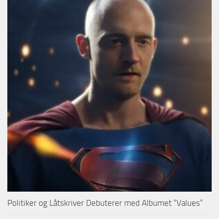
Politiker og Låtskriver Debuterer med Albumet “Values”