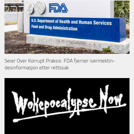
Seier Over Korrupt Praksis: FDA fjerner ivermektin-
desinformasjon etter rettssak