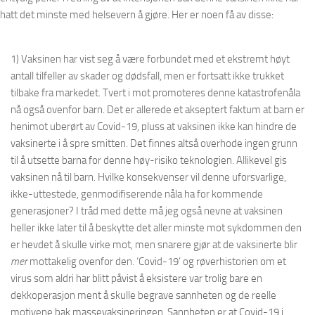
hatt det minste med helsevern å gjøre. Her er noen få av disse:
1) Vaksinen har vist seg å være forbundet med et ekstremt høyt
antall tilfeller av skader og dødsfall, men er fortsatt ikke trukket
tilbake fra markedet. Tvert i mot promoteres denne katastrofenåla
nå også ovenfor barn. Det er allerede et akseptert faktum at barn er
henimot uberørt av Covid-19, pluss at vaksinen ikke kan hindre de
vaksinerte i å spre smitten. Det finnes altså overhode ingen grunn
til å utsette barna for denne høy-risiko teknologien. Allikevel gis
vaksinen nå til barn. Hvilke konsekvenser vil denne uforsvarlige,
ikke-uttestede, genmodifiserende nåla ha for kommende
generasjoner? I tråd med dette må jeg også nevne at vaksinen
heller ikke later til å beskytte det aller minste mot sykdommen den
er hevdet å skulle virke mot, men snarere gjør at de vaksinerte blir
mer
mottakelig ovenfor den. ‘Covid-19’ og røverhistorien om et
virus som aldri har blitt påvist å eksistere var trolig bare en
dekkoperasjon ment å skulle begrave sannheten og de reelle
motivene bak massevaksineringen. Sannheten er at Covid-19 i