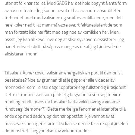
uten at folk har steilet. Med SADS har det hele begynt å anta form
av absurd teater. Jeg kunne nevnt et hav av andre absurditeter
forbundet med med vaksinen og smitteverntiltakene, men det
hele koker ned til at man må være svært faktaresistent dersom
man fortsatt ikke har fått med seg noe av komikken her. Men,
pssst, jeg kan allikevel love deg at slike syvsovere eksisterer. Jeg
har etterhvert støtt på såpass mange av de at jeg tør hevde de
eksisterer i monn!
Til saken: Åpner covid-vaksinen energetisk en port til demonisk
besettelse? Noe av grunnen til at jeg spør er alle videoer av
mennesker som i disse dager oppfører seg fullstendig irrasjonelt.
Dette er mennesker som plutselig begynner å snu seg forvirret
rundt og rundt, mens de forsøker fekte vekk usynlige vesener
rundt seg (demoner?). Dette merkelige fenomenet later ofte til å
ende opp med døden, og det har oppstått i kjølvannet av at
massevaksineringen startet. Du kan se denne bisarre oppførselen
demonstrert i begynnelsen av videoen under.