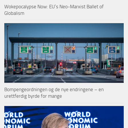
Wokepocalypse Now: EU’s Neo-Marxist Ballet of
Globalism
Bompengeordningen og de nye endringene – en
urettferdig byrde for mange