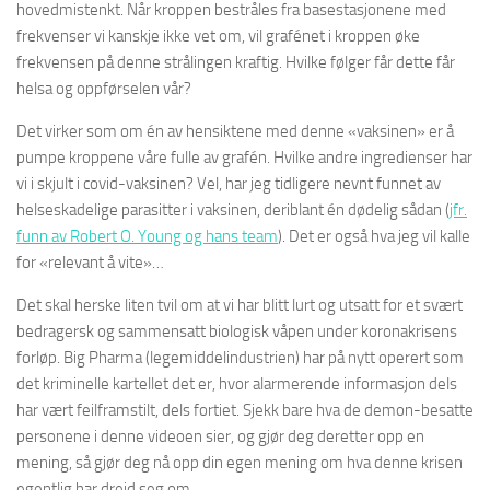
hovedmistenkt. Når kroppen bestråles fra basestasjonene med
frekvenser vi kanskje ikke vet om, vil grafénet i kroppen øke
frekvensen på denne strålingen kraftig. Hvilke følger får dette får
helsa og oppførselen vår?
Det virker som om én av hensiktene med denne «vaksinen» er å
pumpe kroppene våre fulle av grafén. Hvilke andre ingredienser har
vi i skjult i covid-vaksinen? Vel, har jeg tidligere nevnt funnet av
helseskadelige parasitter i vaksinen, deriblant én dødelig sådan (
jfr.
funn av Robert O. Young og hans team
). Det er også hva jeg vil kalle
for «relevant å vite»…
Det skal herske liten tvil om at vi har blitt lurt og utsatt for et svært
bedragersk og sammensatt biologisk våpen under koronakrisens
forløp. Big Pharma (legemiddelindustrien) har på nytt operert som
det kriminelle kartellet det er, hvor alarmerende informasjon dels
har vært feilframstilt, dels fortiet. Sjekk bare hva de demon-besatte
personene i denne videoen sier, og gjør deg deretter opp en
mening, så gjør deg nå opp din egen mening om hva denne krisen
egentlig har dreid seg om…