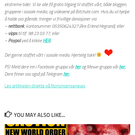
ekstreme tider. Vi lar alle få gratis tilgang til stoffet vårt, både bloggen,
gruppene i sosiale media, og videoene på Bitchute.com. Hvis du vil hjelpe
å holde oss gående, trenger vi frivillige donasjoner via
–
nettbank
,
kontonummer 05350624327 (Are Erlend Hegrand), eller
–
vipps
til tlf. 98 23 03 77, eller
–
Paypal
ved å klikke
HER
.
Del gjerne stoffet vårt i sosiale media. Hjertelig takk!
PS! Meld dere inn i Facebook-gruppa vår
her
og Mewe-gruppa vår
her
.
Dere finner oss også på Telegram
her
.
Les artikkelen direkte på Nononsensenews
YOU MAY ALSO LIKE...