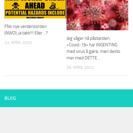
FNs nye verdensorden
(NWO), ja takk!!! Eller…?
Jeg våger nå påstanden:
23. APRIL 2023
«Covid-19» har INGENTING
med virus å gjøre, men desto
mer med DETTE…
26. APRIL 2022
BLOG