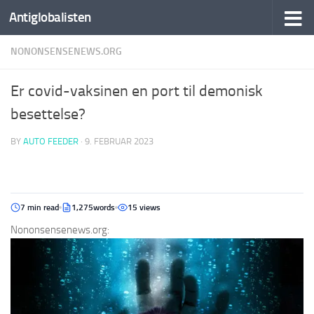
Antiglobalisten
NONONSENSENEWS.ORG
Er covid-vaksinen en port til demonisk
besettelse?
BY
AUTO FEEDER
·
9. FEBRUAR 2023
7 min read
1,275words
15 views
Nononsensenews.org: