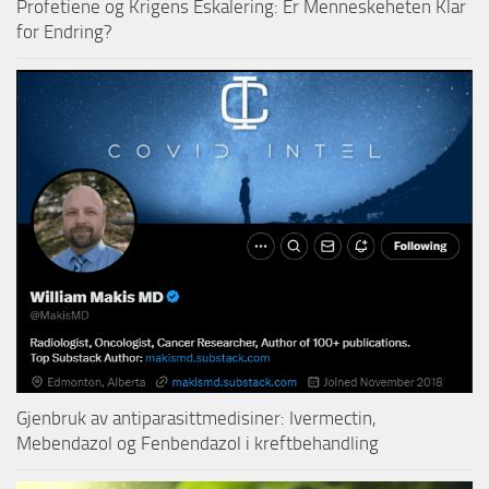
Profetiene og Krigens Eskalering: Er Menneskeheten Klar
for Endring?
Gjenbruk av antiparasittmedisiner: Ivermectin,
Mebendazol og Fenbendazol i kreftbehandling