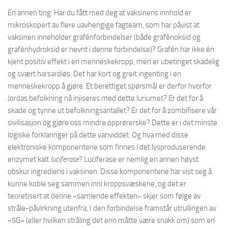
En annen ting: Har du fått med deg at vaksinens innhold er
mikroskopert av flere uavhengige fagteam, som har påvist at
vaksinen inneholder grafénforbindelser (både grafénoksid og
grafénhydroksid er nevnt i denne forbindelse)? Grafén har ikke én
kjent positiv effekt i en menneskekropp, men er ubetinget skadelig
og svært harsardiøs. Det har kort og greit ingenting i en
menneskekropp å gjøre. Et berettiget spørsmål er derfor hvorfor
Jordas befolkning nå injiseres med dette luriumet? Er det for å
skade og tynne ut befolkningsantallet? Er det for å zombifisere vår
sivilisasjon og gjøre oss mindre opprørerske? Dette er i det minste
logiske forklaringer på dette vanviddet. Og hva med disse
elektroniske komponentene som finnes i det lysproduserende
enzymet kalt
luciferase
? Luciferase er nemlig en annen høyst
obskur ingrediens i vaksinen. Disse komponentene har vist seg å
kunne koble seg sammen inni kroppsvæskene, og det er
teoretisert at denne «samlende effekten» skjer som følge av
stråle-påvirkning utenfra, I den forbindelse framstår utrullingen av
«5G» (eller hvilken stråling det enn måtte være snakk om) som en