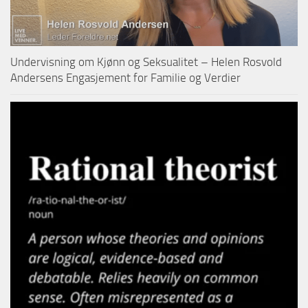
Undervisning om Kjønn og Seksualitet – Helen Rosvold
Andersens Engasjement for Familie og Verdier