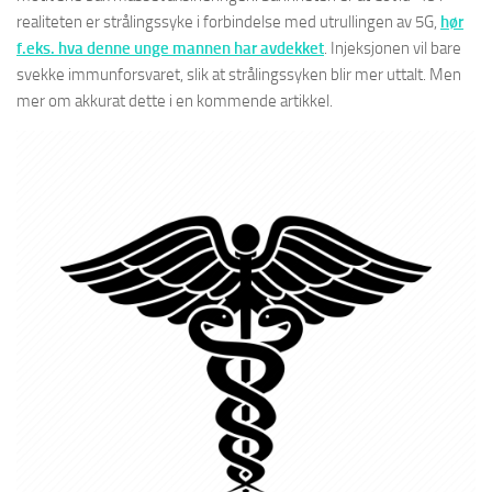
realiteten er strålingssyke i forbindelse med utrullingen av 5G,
hør
f.eks. hva denne unge mannen har avdekket
. Injeksjonen vil bare
svekke immunforsvaret, slik at strålingssyken blir mer uttalt. Men
mer om akkurat dette i en kommende artikkel.