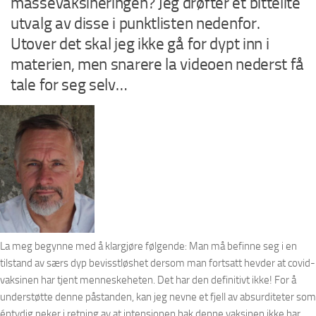
massevaksineringen? Jeg drøfter et bittelite
utvalg av disse i punktlisten nedenfor.
Utover det skal jeg ikke gå for dypt inn i
materien, men snarere la videoen nederst få
tale for seg selv…
La meg begynne med å klargjøre følgende: Man må befinne seg i en
tilstand av særs dyp bevisstløshet dersom man fortsatt hevder at covid-
vaksinen har tjent menneskeheten. Det har den definitivt ikke! For å
understøtte denne påstanden, kan jeg nevne et fjell av absurditeter som
éntydig peker i retning av at intensjonen bak denne vaksinen ikke har