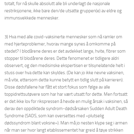
totalt, for nå skulle absolutt alle bli underlagt de nasjonale
restriksjonene, ikke bare den/de utsatte gruppen(e) av eldre og
immunsvekkede mennesker.
3) Hva med alle covid-vaksinerte mennesker som nå ramler om
med hjerteproblemer, hvorav mange synes å omkomme på
stedet? I blodårene deres er det avdekket lange, hvite, fibrer som
stopper til blodårene deres. Dette fenomenet er tidligere aldri
observert, og den medisinske ekspertisen er tilsynelatende helt i
stuss over hva dette kan skyldes. (De kan jo ikke nevne vaksinen,
må vite, ettersom dette kunne betytt en tidlig slutt på karrieren).
Disse dødsfallene har fått et stort fokus som følge av alle
toppidrettsutøvere som har har vært utsatt for dette. Men fortsatt
er det ikke lov for rikspressen å hevde en mulig årsak i vaksinen, så
derav den oppdiktede syndrom-dødsårsaken Sudden Adult Death
Syndrome (SADS, som kan oversettes med «plutselig
dødssyndrom blant voksne»). Man må jo nesten klype seg i armen
når man ser hvor langt etablissementet har greid å tøye strikken