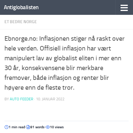
Antiglobalisten
ET BEDRE NORGE
Ebnorge.no: Inflasjonen stiger nå raskt over
hele verden. Offisiell inflasjon har vært
manipulert lav av globalist eliten i mer enn
30 år, konsekvensene blir merkbare
fremover, både inflasjon og renter blir
høyere enn de fleste tror.
BY
AUTO FEEDER
·
10. JANUAR 2022
1 min read
81 words
10 views