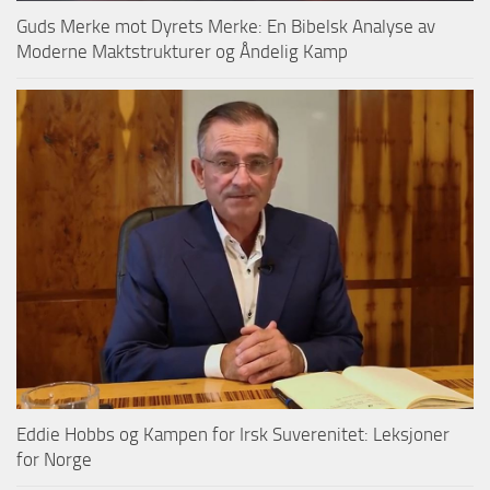
Guds Merke mot Dyrets Merke: En Bibelsk Analyse av
Moderne Maktstrukturer og Åndelig Kamp
Eddie Hobbs og Kampen for Irsk Suverenitet: Leksjoner
for Norge