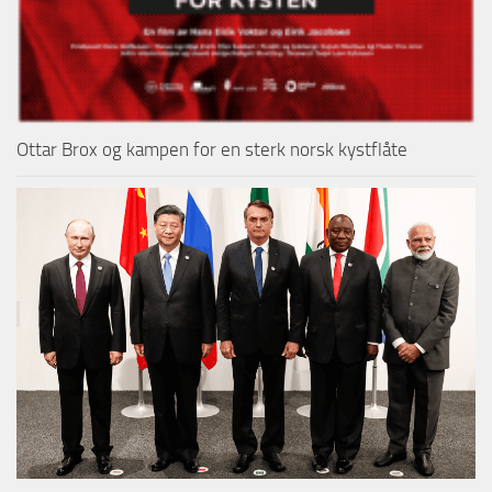
Ottar Brox og kampen for en sterk norsk kystflåte