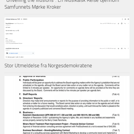
“Unveiling the Illusions”: En Musikalsk Reise Gjennom
Samfunnets Mørke Kroker
Stor Utmeldelse fra Norgesdemokratene