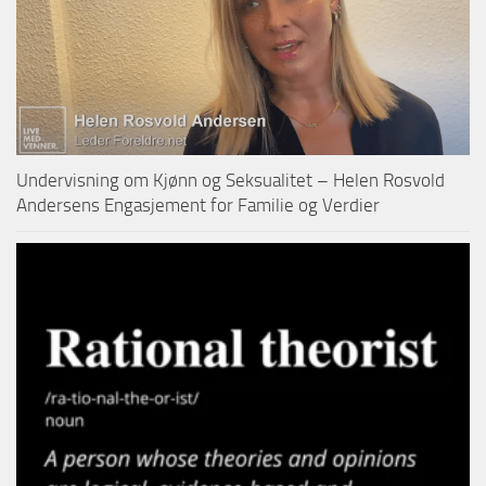
Undervisning om Kjønn og Seksualitet – Helen Rosvold
Andersens Engasjement for Familie og Verdier