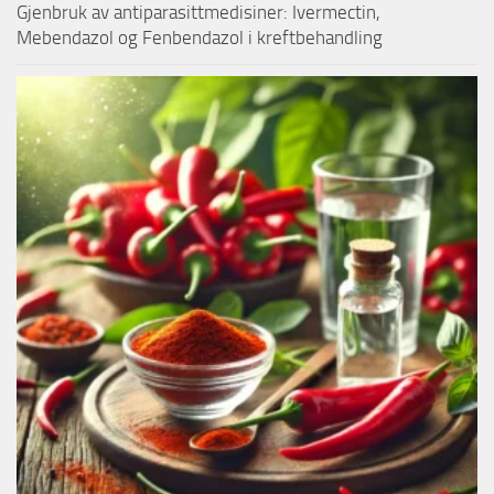
Gjenbruk av antiparasittmedisiner: Ivermectin,
Mebendazol og Fenbendazol i kreftbehandling