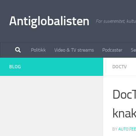
Antiglobalisten
For suverenitet, kultur
Politikk
Video & TV streams
Podcaster
Se
BLOG
DOCTV
DocT
knak
BY
AUTO FE