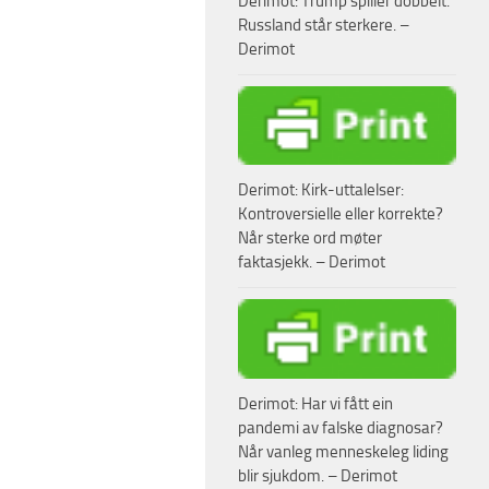
Derimot: Trump spiller dobbelt.
Russland står sterkere. –
Derimot
Derimot: Kirk-uttalelser:
Kontroversielle eller korrekte?
Når sterke ord møter
faktasjekk. – Derimot
Derimot: Har vi fått ein
pandemi av falske diagnosar?
Når vanleg menneskeleg liding
blir sjukdom. – Derimot