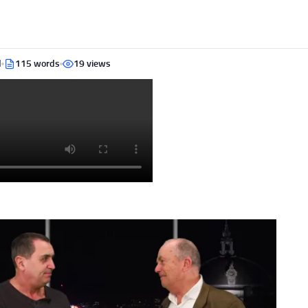
d
115 words
19 views