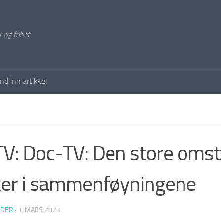
 og frihet.
nd inn artikkel
V: Doc-TV: Den store omsti
er i sammenføyningene
EDER
·
3. MARS 2023