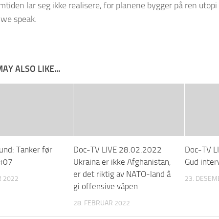
tiden lar seg ikke realisere, for planene bygger på ren utopi
 we speak.
AY ALSO LIKE...
und: Tanker før
Doc-TV LIVE 28.02.2022
Doc-TV L
#07
Ukraina er ikke Afghanistan,
Gud inter
er det riktig av NATO-land å
R 2022
23. DESEM
gi offensive våpen
28. FEBRUAR 2022