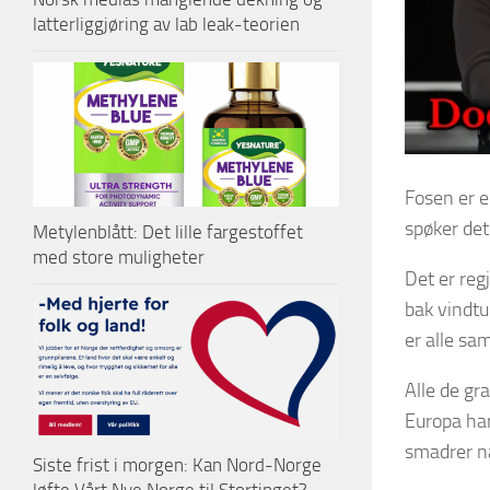
latterliggjøring av lab leak-teorien
Fosen er e
spøker det
Metylenblått: Det lille fargestoffet
med store muligheter
Det er reg
bak vindtu
er alle sa
Alle de gr
Europa har
smadrer næ
Siste frist i morgen: Kan Nord-Norge