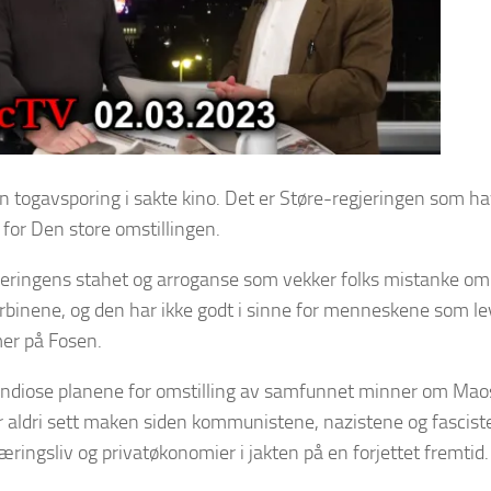
n togavsporing i sakte kino. Det er Støre-regjeringen som h
 for Den store omstillingen.
jeringens stahet og arroganse som vekker folks mistanke om at
rbinene, og den har ikke godt i sinne for menneskene som leve
mer på Fosen.
andiose planene for omstilling av samfunnet minner om Maos
 aldri sett maken siden kommunistene, nazistene og fascist
ringsliv og privatøkonomier i jakten på en forjettet fremtid.