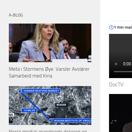
A-BLOG
1 min rea
Meta i Stormens Øye: Varsler Avslører
Samarbeid med Kina
DocTV:
Norsk medias manglende dekning og