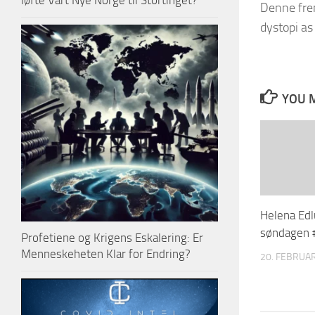
løfte Vårt Nye Norge til Stortinget?
Denne frem
dystopi as
YOU M
Helena Edl
søndagen 
Profetiene og Krigens Eskalering: Er
Menneskeheten Klar for Endring?
20. FEBRUA