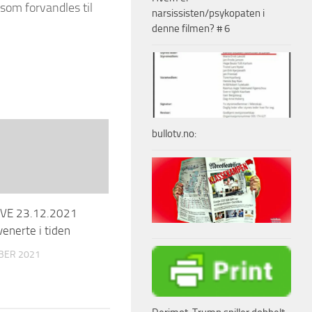
 som forvandles til
narsissisten/psykopaten i
denne filmen? # 6
bullotv.no:
IVE 23.12.2021
venerte i tiden
BER 2021