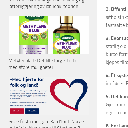
latterliggjøring av lab leak-teorien
2. Offentl
sitt distri
fastsatte 
3. Eventue
statlig ei
burde fort
Metylenblått: Det lille fargestoffet
kjøpes til
med store muligheter
4. Et syst
innføres. 
5. Det kun
Gjennom eg
eget forbr
Siste frist i morgen: Kan Nord-Norge
6. Fortjen