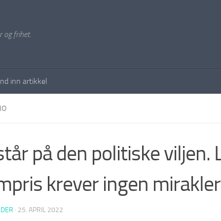
 og frihet.
nd inn artikkel
NO
tår på den politiske viljen. 
mpris krever ingen mirakler
EDER
·
25. APRIL 2022