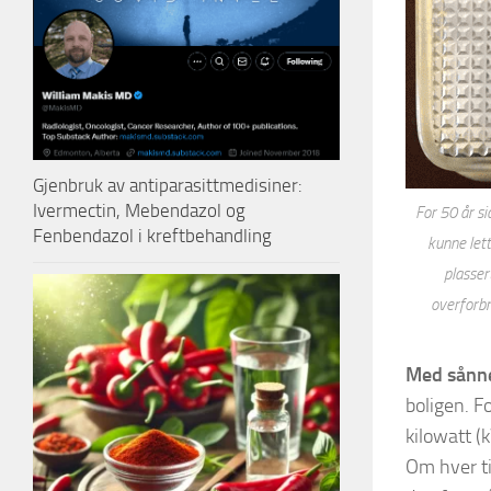
Gjenbruk av antiparasittmedisiner:
Ivermectin, Mebendazol og
For 50 år s
Fenbendazol i kreftbehandling
kunne lett
plasser
overforbr
Med sånne
boligen. 
kilowatt (
Om hver ti