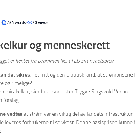
d
734 words
20 views
kelkur og menneskerett
gget er hentet fra Drammen Nei til EU sitt nyhetsbrev.
an det sikres
, i et fritt og demokratisk land, at strømprisene f
re og rimelige?
en mirakelkur, sier finansminister Trygve Slagsvold Vedum.
n forslag:
nne vedtas
at strøm var en viktig del av landets infrastruktur
le leveres forbrukerne til selvkost. Denne basisprisen kunne bl
e.