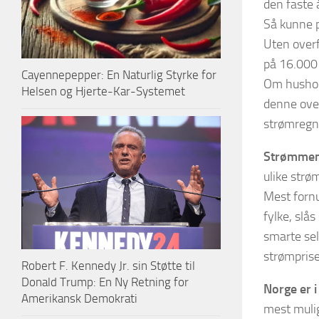
den faste 
Så kunne p
Uten overf
på 16.000 
Cayennepepper: En Naturlig Styrke for
Om hushold
Helsen og Hjerte-Kar-Systemet
denne ove
strømregni
Strømmen
ulike str
Mest fornu
fylke, slå
smarte sel
strømpriser
Robert F. Kennedy Jr. sin Støtte til
Donald Trump: En Ny Retning for
Norge er 
Amerikansk Demokrati
mest mulig