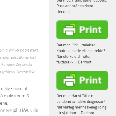
Derimot: Trump spiller dobbelt.
Russland står sterkere. –
Derimot
Derimot: Kirk-uttalelser:
 til enhver tid ble brukt,
Kontroversielle eller korrekte?
Når sterke ord møter
s. Den røde nåla var fast
faktasjekk. – Derimot
den røde nåla, ble det
 lydsignal. Hvorfor ikke
imelig strøm til
e på maksimum 5
Derimot: Har vi fått ein
pandemi av falske diagnosar?
tene.
Når vanleg menneskeleg liding
nnere på 3 kW, ville
blir sjukdom. – Derimot