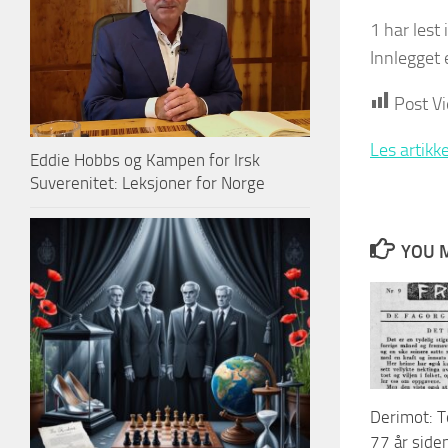
1 har lest 
Innlegget 
Post V
Les artikk
Eddie Hobbs og Kampen for Irsk
Suverenitet: Leksjoner for Norge
YOU M
Derimot: T
77 år side