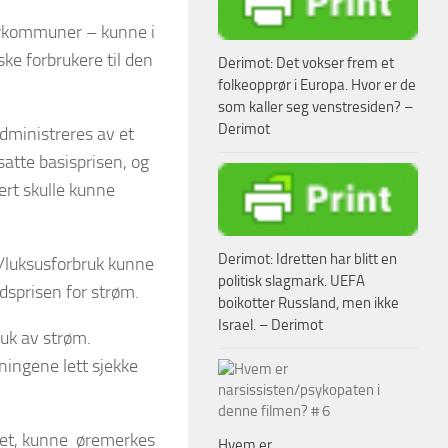
storkommuner – kunne i
ske forbrukere til den
Derimot: Det vokser frem et
folkeopprør i Europa. Hvor er de
som kaller seg venstresiden? –
Derimot
dministreres av et
satte basisprisen, og
ert skulle kunne
Derimot: Idretten har blitt en
k/luksusforbruk kunne
politisk slagmark. UEFA
dsprisen for strøm.
boikotter Russland, men ikke
Israel. – Derimot
uk av strøm.
ningene lett sjekke
ndet, kunne øremerkes
Hvem er