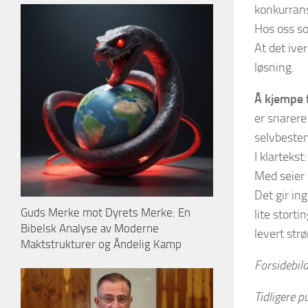
konkurran
Hos oss so
At det ive
løsning.
Å kjempe 
er snarere
selvbeste
I klarteks
Med seier 
Det gir i
Guds Merke mot Dyrets Merke: En
lite stort
Bibelsk Analyse av Moderne
levert strø
Maktstrukturer og Åndelig Kamp
Forsidebil
Tidligere p