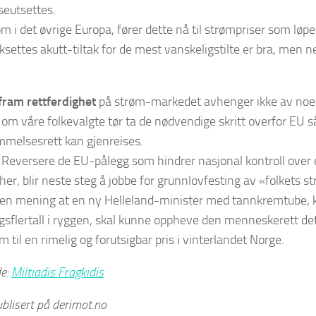
seutsettes.
m i det øvrige Europa, fører dette nå til strømpriser som løpe
rksettes akutt-tiltak for de mest vanskeligstilte er bra, men 
fram rettferdighet
på strøm-markedet avhenger ikke av noe 
 om våre folkevalgte tør ta de nødvendige skritt overfor EU s
mmelsesrett kan gjenreises.
t: Reversere de EU-pålegg som hindrer nasjonal kontroll over
her, blir neste steg å jobbe for grunnlovfesting av «folkets s
ngen mening at en ny Helleland-minister med tannkremtube, 
ingsflertall i ryggen, skal kunne oppheve den menneskerett de
m til en rimelig og forutsigbar pris i vinterlandet Norge.
de:
Miltiadis Fragkidis
ublisert på derimot.no