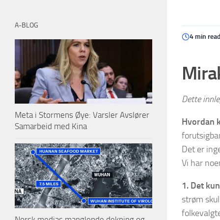
A-BLOG
4 min rea
Mira
Dette innle
Meta i Stormens Øye: Varsler Avslører
Hvordan k
Samarbeid med Kina
forutsigba
Det er ing
Vi har noe
1. Det ku
strøm skul
folkevalgt
Norsk medias manglende dekning og