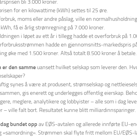
årsprisen bli 3.000 kroner.
risen for en kilowattime (kWh) settes til 25 øre.
orbruk, moms eller andre påslag, ville en normalhusholdning
kWh, få ei årlig strømregning på 7.000 kroner.
ningen i løpet av ett år i tillegg hadde et overforbruk på 1.
rforbruksstrømmen hadde en gjennomsnitts-markedspris på k
ng øke med 1.500 kroner. Altså totalt 8.500 kroner å betale.
 er den samme
uansett hvilket selskap som leverer den. Hv
ømselskaper?
ftig synes å være at produsent, strømselskap og nettleiesels
s sammen, gis enerett og underlegges offentlig eierskap. Beho
gere, meglere, analytikere og lobbyister – alle som i dag leve
 – ville falt bort. Resultatet kunne blitt milliardinnsparinger.
i dag bundet opp
av EØS-avtalen og allerede innførte EU-en
 «samordning». Strømmen skal flyte fritt mellom EU/EØS-la