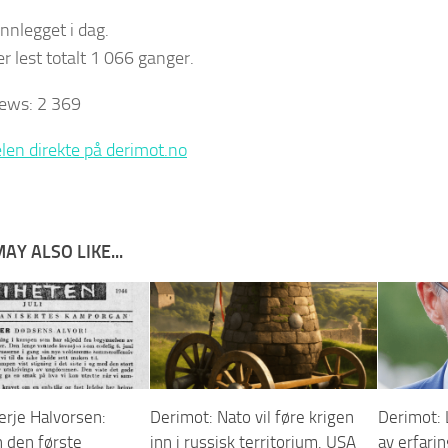
innlegget i dag.
er lest totalt 1 066 ganger.
iews:
2 369
elen direkte på derimot.no
AY ALSO LIKE...
erje Halvorsen:
Derimot: Nato vil føre krigen
Derimot: 
n den første
inn i russisk territorium. USA
av erfari