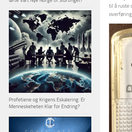
løfte Vårt Nye Norge til Stortinget?
til å rust
overføring
Profetiene og Krigens Eskalering: Er
Menneskeheten Klar for Endring?