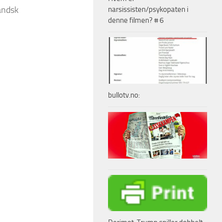
landsk
narsissisten/psykopaten i
denne filmen? # 6
bullotv.no: