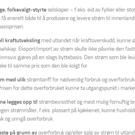
ige, folkevalgt-styrte
selskaper – f.eks. eid av fylker eller 
kt få enerett både til å produsere og levere strøm til innenland
basisprisen.
ll kraftutveksling
med utlandet når kraftoverskudd, kunne a
d selskap. Eksport/import av strøm skulle ikke påvirke den fast
rinnsvis gjøres på en slags byttebasis: Den strøm som ble lev
bake til samme pris som den ble solgt for.
em med ulik
strømtariff for nødvendig forbruk og overforbru
Prisen for dette overforbruket kunne ta utgangspunkt i marke
ne legges opp til
strømbevissthet og mest mulig fornuftig br
en strømmåler, f.eks. plassert på kjøkkenet, kunne hushold
uk og unngå overforbruk.
este på grunn av
overforbruk og/eller salg av strøm til utla