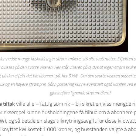
iden hadde mange husholdninger strøm-målere, såkalte wattmeter. Effekten som
 avleses på den svarte viseren. Her står viseren på 0, dvs at ingen strøm bruke
t på den effekt det ble abonnert på, her 5 kW. Om den svarte viseren passerte 
uk og en høyere strømpris. Sånn passering kunne eventuelt også varsles ved et
gjeninnføre lignende strømmålere?
 tiltak
ville alle – fattig som rik – bli sikret en viss mengde r
For eksempel kunne husholdningene få tilbud om å abonner
kW), og så betale en slags tilknytningsavgift for disse kilowat
lknyttet kW kostet 1.000 kroner, og husstanden valgte å abo