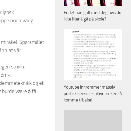
r løpsk.
Er det noe galt med deg hvis du
ikke liker å gå på skole?
neppe noen varig
mirakel. Spørsmålet
ånn at vår
 egen strøm.
trøm».
klemmeteknikk og et
Youtube innrømmer massiv
t burde være å få
politisk sensur – tilbyr brukere å
komme tilbake!