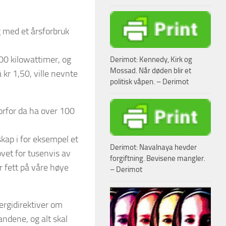
 med et årsforbruk
000 kilowattimer, og
Derimot: Kennedy, Kirk og
Mossad. Når døden blir et
r 1,50, ville nevnte
politisk våpen. – Derimot
orfor da ha over 100
kap i for eksempel et
Derimot: Navalnaya hevder
vet for tusenvis av
forgiftning. Bevisene mangler.
r fett på våre høye
– Derimot
ergidirektiver om
ndene, og alt skal