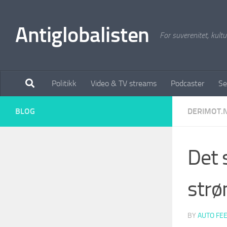
Antiglobalisten
For suverenitet, kultur
Politikk
Video & TV streams
Podcaster
Se
BLOG
DERIMOT.
Det s
strø
BY
AUTO FE