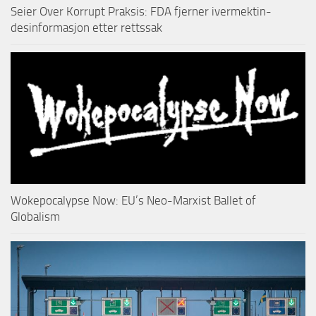
Seier Over Korrupt Praksis: FDA fjerner ivermektin-
desinformasjon etter rettssak
Wokepocalypse Now: EU’s Neo-Marxist Ballet of
Globalism