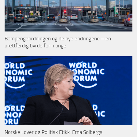
Bompengeordningen og de nye endringene – en
urettferdig byrde for mange
Norske Lover og Politisk Etikk: Erna Solbergs