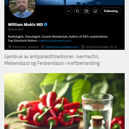
Gjenbruk av antiparasittmedisiner: Ivermectin,
Mebendazol og Fenbendazol i kreftbehandling