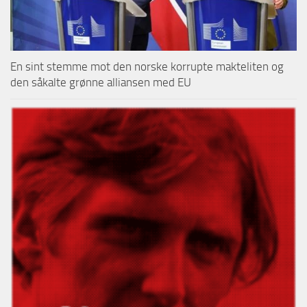
En sint stemme mot den norske korrupte makteliten og
den såkalte grønne alliansen med EU