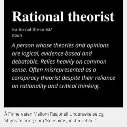
Å Finne Veien Mellom Rasjonell Undersøkelse og
Stigmatisering som ‘Konspirasjonsteoretiker’