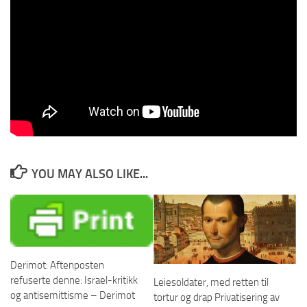
Forsidebilde: İsmail Enes Ayhan
4 har lest innlegget i dag.
Innlegget er lest totalt 4 ganger.
Post Views:
21
Les artikkelen direkte på derimot.no
YOU MAY ALSO LIKE...
Derimot: Aftenposten
refuserte denne: Israel-kritikk
Leiesoldater, med retten til
og antisemittisme – Derimot
tortur og drap Privatisering av