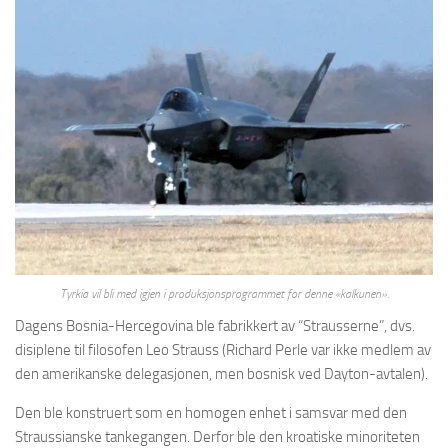
Tyrkia vil bli med igjen i produksjonsprogrammet for denne «kalkunen».
Dagens Bosnia-Hercegovina ble fabrikkert av “Strausserne”, dvs.
disiplene til filosofen Leo Strauss (Richard Perle var ikke medlem av
den amerikanske delegasjonen, men bosnisk ved Dayton-avtalen).
Den ble konstruert som en homogen enhet i samsvar med den
Straussianske tankegangen. Derfor ble den kroatiske minoriteten