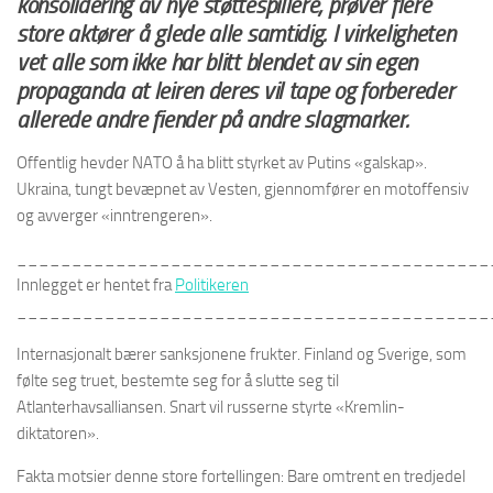
konsolidering av nye støttespillere, prøver flere
store aktører å glede alle samtidig. I virkeligheten
vet alle som ikke har blitt blendet av sin egen
propaganda at leiren deres vil tape og forbereder
allerede andre fiender på andre slagmarker.
Offentlig hevder NATO å ha blitt styrket av Putins «galskap».
Ukraina, tungt bevæpnet av Vesten, gjennomfører en motoffensiv
og avverger «inntrengeren».
___________________________________________
Innlegget er hentet fra
Politikeren
___________________________________________
Internasjonalt bærer sanksjonene frukter. Finland og Sverige, som
følte seg truet, bestemte seg for å slutte seg til
Atlanterhavsalliansen. Snart vil russerne styrte «Kremlin-
diktatoren».
Fakta motsier denne store fortellingen: Bare omtrent en tredjedel