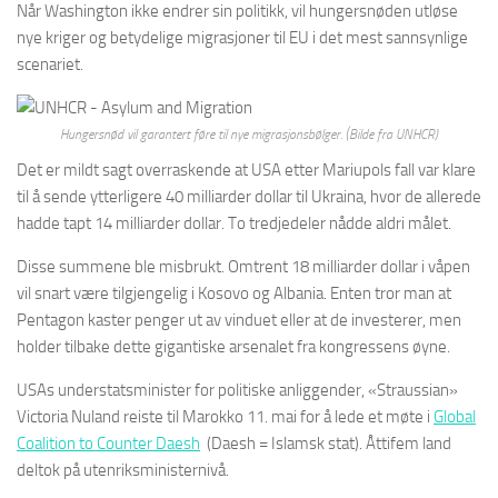
Når Washington ikke endrer sin politikk, vil hungersnøden utløse
nye kriger og betydelige migrasjoner til EU i det mest sannsynlige
scenariet.
Hungersnød vil garantert føre til nye migrasjonsbølger. (Bilde fra UNHCR)
Det er mildt sagt overraskende at USA etter Mariupols fall var klare
til å sende ytterligere 40 milliarder dollar til Ukraina, hvor de allerede
hadde tapt 14 milliarder dollar. To tredjedeler nådde aldri målet.
Disse summene ble misbrukt. Omtrent 18 milliarder dollar i våpen
vil snart være tilgjengelig i Kosovo og Albania. Enten tror man at
Pentagon kaster penger ut av vinduet eller at de investerer, men
holder tilbake dette gigantiske arsenalet fra kongressens øyne.
USAs understatsminister for politiske anliggender, «Straussian»
Victoria Nuland reiste til Marokko 11. mai for å lede et møte i
Global
Coalition to Counter Daesh
(Daesh = Islamsk stat). Åttifem land
deltok på utenriksministernivå.