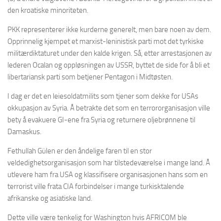
den kroatiske minoriteten.
PKK representerer ikke kurderne generelt, men bare noen av dem.
Opprinnelig kjempet et marxist-leninistisk parti mot det tyrkiske
militærdiktaturet under den kalde krigen. Så, etter arrestasjonen av
lederen Ocalan og oppløsningen av USSR, byttet de side for å bli et
libertariansk parti som betjener Pentagon i Midtøsten.
I dag er det en leiesoldatmilits som tjener som dekke for USAs
okkupasjon av Syria. Å betrakte det som en terrororganisasjon ville
bety å evakuere GI-ene fra Syria og returnere oljebrønnene til
Damaskus.
Fethullah Gülen er den åndelige faren til en stor
veldedighetsorganisasjon som har tilstedeværelse i mange land. Å
utlevere ham fra USA og klassifisere organisasjonen hans som en
terrorist ville frata CIA forbindelser i mange turkisktalende
afrikanske og asiatiske land.
Dette ville være tenkelig for Washington hvis AFRICOM ble