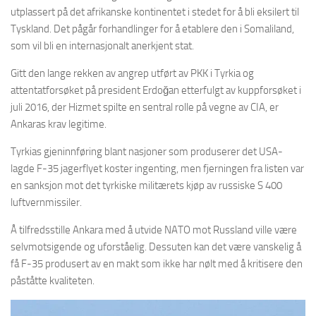
utplassert på det afrikanske kontinentet i stedet for å bli eksilert til
Tyskland. Det pågår forhandlinger for å etablere den i Somaliland,
som vil bli en internasjonalt anerkjent stat.
Gitt den lange rekken av angrep utført av PKK i Tyrkia og
attentatforsøket på president Erdoğan etterfulgt av kuppforsøket i
juli 2016, der Hizmet spilte en sentral rolle på vegne av CIA, er
Ankaras krav legitime.
Tyrkias gjeninnføring blant nasjoner som produserer det USA-
lagde F-35 jagerflyet koster ingenting, men fjerningen fra listen var
en sanksjon mot det tyrkiske militærets kjøp av russiske S 400
luftvernmissiler.
Å tilfredsstille Ankara med å utvide NATO mot Russland ville være
selvmotsigende og uforståelig. Dessuten kan det være vanskelig å
få F-35 produsert av en makt som ikke har nølt med å kritisere den
påståtte kvaliteten.