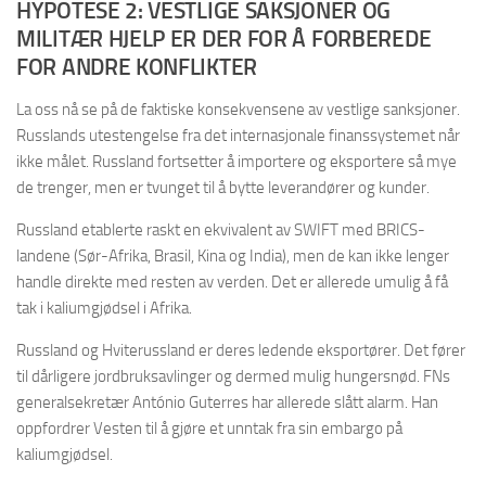
HYPOTESE 2: VESTLIGE SAKSJONER OG
MILITÆR HJELP ER DER FOR Å FORBEREDE
FOR ANDRE KONFLIKTER
La oss nå se på de faktiske konsekvensene av vestlige sanksjoner.
Russlands utestengelse fra det internasjonale finanssystemet når
ikke målet. Russland fortsetter å importere og eksportere så mye
de trenger, men er tvunget til å bytte leverandører og kunder.
Russland etablerte raskt en ekvivalent av SWIFT med BRICS-
landene (Sør-Afrika, Brasil, Kina og India), men de kan ikke lenger
handle direkte med resten av verden. Det er allerede umulig å få
tak i kaliumgjødsel i Afrika.
Russland og Hviterussland er deres ledende eksportører. Det fører
til dårligere jordbruksavlinger og dermed mulig hungersnød. FNs
generalsekretær António Guterres har allerede slått alarm. Han
oppfordrer Vesten til å gjøre et unntak fra sin embargo på
kaliumgjødsel.