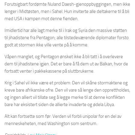
Forutsigbart fordømte Nuland Daesh-gjenoppbyggingen, men ikke
lenger i Midtøsten, men i Sahel. Hun inviterte alle deltakerne til å bli
med USA i kampen mot denne fienden.
Imidlertid har alle lagt merke til i Irak og Syria den massive støtten
til jihadistene fra Pentagon; alle tilstedeværende diplomater forsto
godt at stormen ikke ville vente på å komme.
Våpen manglet, og Pentagon ønsket ikke å bli tatt i å overlevere
dem til jihadistene igjen. Det er bare å få dem ut av Balkan, hvor de
fortsatt venter i pakkekassene på sluttbrukerne.
Krig i Sahel vil ikke være et problem: Den vil skåne stormaktene og
kreve bare afrikanske ofre. Den vil vare så lenge den opprettholdes,
og ingen alliert vil tillate seg å legge merke til at denne konflikten
bare har eksistert siden de allierte invaderte og ødela Libya.
Alt kan fortsette som før: Verden vil forbli unipolar for en del av
menneskeheten, med Washington som sentrum.