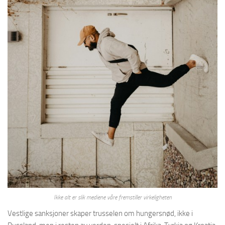
Ikke alt er slik mediene våre fremstiller virkeligheten
Vestlige sanksjoner skaper trusselen om hungersnød, ikke i