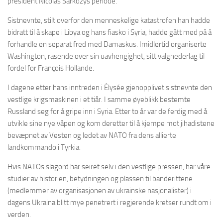
president Nicolas Sarkozys periode.
Sistnevnte, stilt overfor den menneskelige katastrofen han hadde
bidratt til å skape i Libya og hans fiasko i Syria, hadde gått med på å
forhandle en separat fred med Damaskus. Imidlertid organiserte
Washington, rasende over sin uavhengighet, sitt valgnederlag til
fordel for François Hollande.
I dagene etter hans inntreden i Élysée gjenopplivet sistnevnte den
vestlige krigsmaskinen i et tiår. I samme øyeblikk bestemte
Russland seg for å gripe inn i Syria. Etter to år var de ferdig med å
utvikle sine nye våpen og kom deretter til å kjempe mot jihadistene
bevæpnet av Vesten og ledet av NATO fra dens allierte
landkommando i Tyrkia.
Hvis NATOs slagord har seiret selv i den vestlige pressen, har våre
studier av historien, betydningen og plassen til banderittene
(medlemmer av organisasjonen av ukrainske nasjonalister) i
dagens Ukraina blitt mye penetrert i regjerende kretser rundt om i
verden.