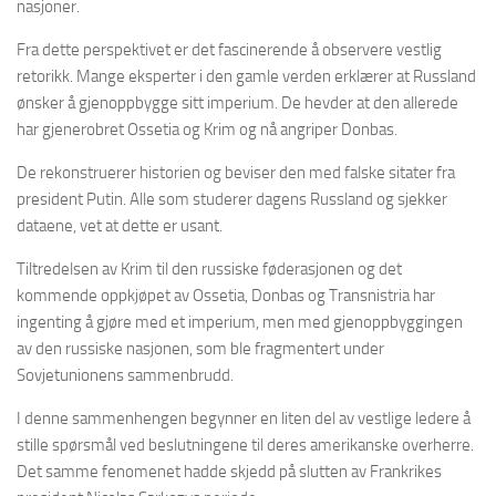
nasjoner.
Fra dette perspektivet er det fascinerende å observere vestlig
retorikk. Mange eksperter i den gamle verden erklærer at Russland
ønsker å gjenoppbygge sitt imperium. De hevder at den allerede
har gjenerobret Ossetia og Krim og nå angriper Donbas.
De rekonstruerer historien og beviser den med falske sitater fra
president Putin. Alle som studerer dagens Russland og sjekker
dataene, vet at dette er usant.
Tiltredelsen av Krim til den russiske føderasjonen og det
kommende oppkjøpet av Ossetia, Donbas og Transnistria har
ingenting å gjøre med et imperium, men med gjenoppbyggingen
av den russiske nasjonen, som ble fragmentert under
Sovjetunionens sammenbrudd.
I denne sammenhengen begynner en liten del av vestlige ledere å
stille spørsmål ved beslutningene til deres amerikanske overherre.
Det samme fenomenet hadde skjedd på slutten av Frankrikes