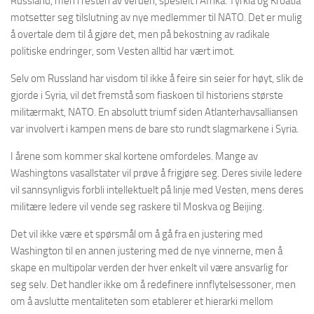
Russland, men i resten av verden, spesielt i Afrika. Tyrkia og Kroatia
motsetter seg tilslutning av nye medlemmer til NATO. Det er mulig
å overtale dem til å gjøre det, men på bekostning av radikale
politiske endringer, som Vesten alltid har vært imot.
Selv om Russland har visdom til ikke å feire sin seier for høyt, slik de
gjorde i Syria, vil det fremstå som fiaskoen til historiens største
militærmakt, NATO. En absolutt triumf siden Atlanterhavsalliansen
var involvert i kampen mens de bare sto rundt slagmarkene i Syria.
I årene som kommer skal kortene omfordeles. Mange av
Washingtons vasallstater vil prøve å frigjøre seg. Deres sivile ledere
vil sannsynligvis forbli intellektuelt på linje med Vesten, mens deres
militære ledere vil vende seg raskere til Moskva og Beijing.
Det vil ikke være et spørsmål om å gå fra en justering med
Washington til en annen justering med de nye vinnerne, men å
skape en multipolar verden der hver enkelt vil være ansvarlig for
seg selv. Det handler ikke om å redefinere innflytelsessoner, men
om å avslutte mentaliteten som etablerer et hierarki mellom