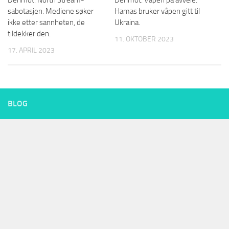
Derimot: North Stream-
Derimot: Våpen på avveie.
sabotasjen: Mediene søker
Hamas bruker våpen gitt til
ikke etter sannheten, de
Ukraina.
tildekker den.
11. OKTOBER 2023
17. APRIL 2023
BLOG