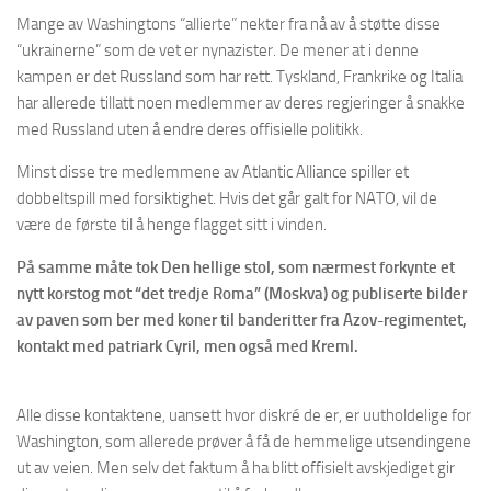
Mange av Washingtons “allierte” nekter fra nå av å støtte disse
“ukrainerne” som de vet er nynazister. De mener at i denne
kampen er det Russland som har rett. Tyskland, Frankrike og Italia
har allerede tillatt noen medlemmer av deres regjeringer å snakke
med Russland uten å endre deres offisielle politikk.
Minst disse tre medlemmene av Atlantic Alliance spiller et
dobbeltspill med forsiktighet. Hvis det går galt for NATO, vil de
være de første til å henge flagget sitt i vinden.
På samme måte tok Den hellige stol, som nærmest forkynte et
nytt korstog mot “det tredje Roma” (Moskva) og publiserte bilder
av paven som ber med koner til banderitter fra Azov-regimentet,
kontakt med patriark Cyril, men også med Kreml.
Alle disse kontaktene, uansett hvor diskré de er, er uutholdelige for
Washington, som allerede prøver å få de hemmelige utsendingene
ut av veien. Men selv det faktum å ha blitt offisielt avskjediget gir