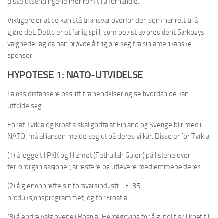
disse utsendingene mer rom til å forhandle.
Viktigere er at de kan stå til ansvar overfor den som har rett til å
gjøre det. Dette er et farlig spill, som bevist av president Sarkozys
valgnederlag da han prøvde å frigjøre seg fra sin amerikanske
sponsor.
HYPOTESE 1: NATO-UTVIDELSE
La oss distansere oss litt fra hendelser og se hvordan de kan
utfolde seg.
For at Tyrkia og Kroatia skal godta at Finland og Sverige blir med i
NATO, må alliansen melde seg ut på deres vilkår. Disse er for Tyrkia
(1) å legge til PKK og Hizmet (Fethullah Gülen) på listene over
terrororganisasjoner, arrestere og utlevere medlemmene deres
(2) å gjenopprette sin forsvarsindustri i F-35-
produksjonsprogrammet, og for Kroatia
(3) å endre valglovene i Bosnia-Hercegovina for å gi politisk likhet til