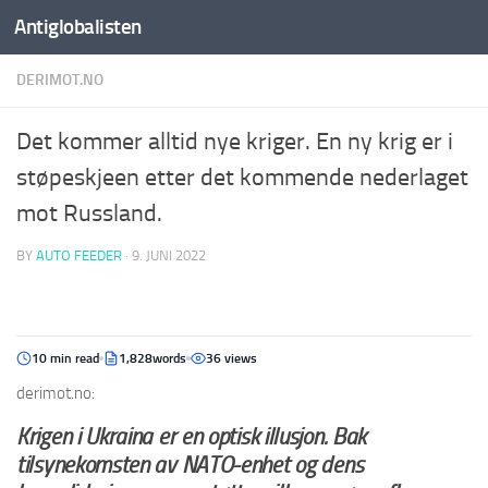
Antiglobalisten
DERIMOT.NO
Det kommer alltid nye kriger. En ny krig er i
støpeskjeen etter det kommende nederlaget
mot Russland.
BY
AUTO FEEDER
·
9. JUNI 2022
10 min read
1,828words
36 views
derimot.no:
Krigen i Ukraina er en optisk illusjon. Bak
tilsynekomsten av NATO-enhet og dens