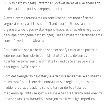
(15 % av befolkningen) utstøtt der. Språket deres er ikke anerkjent,
og de har ingen politiske representanter.
Å etterkomme forespørselen som Kroatia kom med på deres
vegne ville bety å stille spørsmål ved hvorfor Straussianerne
organiserte de jugoslaviske krigene (separasjon av etniske grupper
og skape homogene befolkninger). Det er imidlertid Straussianerne
som står ved roret i Ukraina.
Forutsatt at disse tre betingelsene er oppfylt eller at de politiske
lederne som formulerte dem blir styrtet, vil utvidelsen av
Atlanterhavsalliansen til å omfatte Finland og Sverige bekrefte
endringen i NATOs natur.
Som det fremgår av traktaten, ville det ikke lenger være en struktur
rettet mot å stabilisere den nordatlantiske regionen, noe som
hadde ført til at president Boris Jeltsin vurderte sitt lands
medlemskap i 1995 seriøst. NATO ville fullføre transformasjonen til
en amerikansk militæradministrasjon av sitt vestlige imperium.