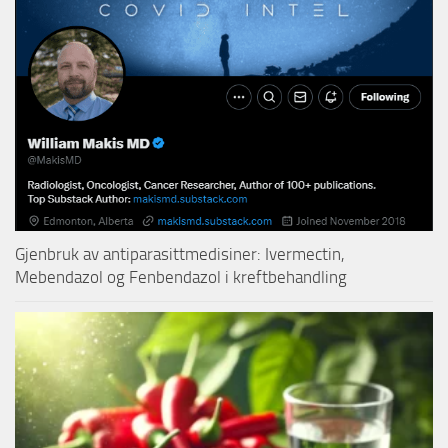
Gjenbruk av antiparasittmedisiner: Ivermectin,
Mebendazol og Fenbendazol i kreftbehandling