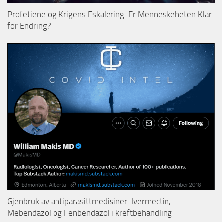
Profetiene og Krigens Eskalering: Er Menneskeheten Klar
for Endring?
Gjenbruk av antiparasittmedisiner: Ivermectin,
Mebendazol og Fenbendazol i kreftbehandling