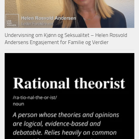
Undervisning om Kjønn og Seksualitet – Helen Rosvold
Andersens Engasjement for Familie og Verdier