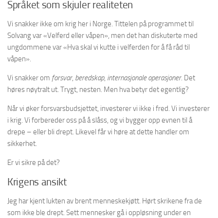
Språket som skjuler realiteten
Vi snakker ikke om krig her i Norge. Tittelen på programmet til
Solvang var «Velferd eller våpen», men det han diskuterte med
ungdommene var «Hva skal vi kutte i velferden for å få råd til
våpen».
Vi snakker om
forsvar
,
beredskap
,
internasjonale operasjoner
. Det
høres nøytralt ut. Trygt, nesten. Men hva betyr det egentlig?
Når vi øker forsvarsbudsjettet, investerer vi ikke i fred. Vi investerer
i krig. Vi forbereder oss på å slåss, og vi bygger opp evnen til å
drepe – eller bli drept. Likevel får vi høre at dette handler om
sikkerhet.
Er vi sikre på det?
Krigens ansikt
Jeg har kjent lukten av brent menneskekjøtt. Hørt skrikene fra de
som ikke ble drept. Sett mennesker gå i oppløsning under en