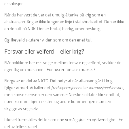
eksplosjon.
Når du har vært der, er det umulig å tenke på krig som en
abstraksjon. Krig er ikke lenger en linje i statsbudsjettet. Den er ikke
en debatt på NRK. Den er brutal, blodig, umenneskelig.
Og likevel diskuterer vi den som om den er et tall.
Forsvar eller velferd – eller krig?
Når politikere ber oss velge mellom forsvar og velferd, snakker de
egentlig om noe annet. For hva er forsvar i praksis?
Norge er en del av NATO. Det betyr at når alliansen går til krig,
følger vi med. Vi kaller det
fredsoperasjoner
eller
internasjonal innsats
,
men konsekvensen er den samme: Norske soldater blir sendt ut,
noen kommer hjem i kister, og andre kommer hjem som en
skygge av seg selv.
Likevel fremstilles dette som noe vi må gjøre. En nødvendighet. En
del av fellesskapet.