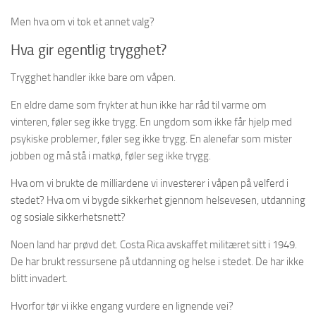
Men hva om vi tok et annet valg?
Hva gir egentlig trygghet?
Trygghet handler ikke bare om våpen.
En eldre dame som frykter at hun ikke har råd til varme om
vinteren, føler seg ikke trygg. En ungdom som ikke får hjelp med
psykiske problemer, føler seg ikke trygg. En alenefar som mister
jobben og må stå i matkø, føler seg ikke trygg.
Hva om vi brukte de milliardene vi investerer i våpen på velferd i
stedet? Hva om vi bygde sikkerhet gjennom helsevesen, utdanning
og sosiale sikkerhetsnett?
Noen land har prøvd det. Costa Rica avskaffet militæret sitt i 1949.
De har brukt ressursene på utdanning og helse i stedet. De har ikke
blitt invadert.
Hvorfor tør vi ikke engang vurdere en lignende vei?