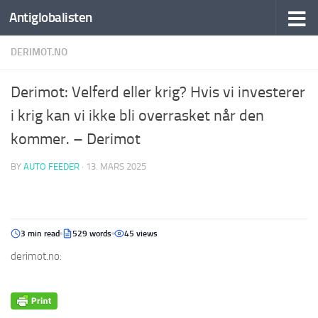
Antiglobalisten
DERIMOT.NO
Derimot: Velferd eller krig? Hvis vi investerer
i krig kan vi ikke bli overrasket når den
kommer. – Derimot
BY
AUTO FEEDER
·
13. MARS 2025
3 min read
529 words
45 views
derimot.no: