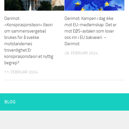
Derimot:
Derimot: Kampen i dag ikke
«Konspirasjonsteori» (teori
mot EU-medlemskap: Det er
om sammensvergelse)
mot EØS-avtalen som loser
brukes for å svekke
oss inn i EU bakveien. –
motstandernes
Derimot
troverdighet.Er
26. FEBRUAR 2024
konspirasjonsteori et nyttig
begrep?
11. FEBRUAR 2024
BLOG