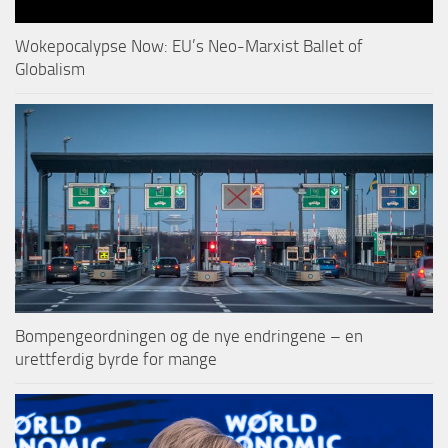
Wokepocalypse Now: EU’s Neo-Marxist Ballet of
Globalism
Bompengeordningen og de nye endringene – en
urettferdig byrde for mange