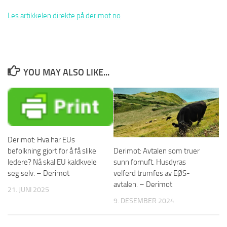
Les artikkelen direkte på derimot.no
YOU MAY ALSO LIKE...
Derimot: Hva har EUs
befolkning gjort for å få slike
Derimot: Avtalen som truer
ledere? Nå skal EU kaldkvele
sunn fornuft. Husdyras
seg selv. – Derimot
velferd trumfes av EØS-
avtalen. – Derimot
21. JUNI 2025
9. DESEMBER 2024