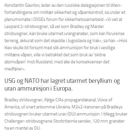
Konstantin Gavrilov, leder av den russiske delegasjonen til Wien-
forhandlingene om militær sikkerhet og våpenkontroll, sa under et
plenumsmøte i OSSEs forum for sikkerhetssamarbeid: «Vi vet at
Leopard 2-stridsvogner, så vel som Bradley og Marder
stridsvogner, kan bruke utarmet urangranater, som kan forurense
terreng, akkurat som det skjedde i Jugoslavia og Irak», sa han. «Hvis
Kiev skulle bli forsynt med slik ammunisjon for bruk i vestlige
militære våpen, ville vi betraktet det som bruk av ‘skitne
atomvåpen’ mot Russland, med alle de konsekvenser det
medfører».
USG og NATO har lagret utarmet beryllium og
uran ammunisjon i Europa.
Bradley stridsvogner, ifølge CIAs propagandakanal, Voice of
America, vil snart ankomme Ukraina. M242-kanonen på Bradleys
stridsvognen bruker utarmet uran (DU) ammunisjon. I tillegg bruker
Challenger-stridsvognene Storbritannia sender, 120 mm granater
ha en mantel av DU.