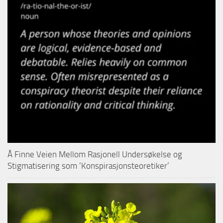
Å Finne Veien Mellom Rasjonell Undersøkelse og
Stigmatisering som ‘Konspirasjonsteoretiker’