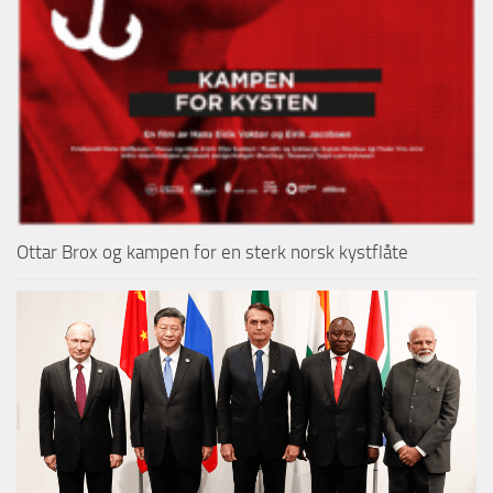
Ottar Brox og kampen for en sterk norsk kystflåte