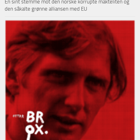
En sint stemme mot den norske korrupte makteliten og
den såkalte grønne alliansen med EU