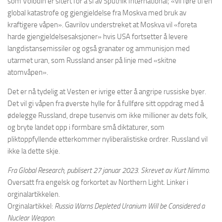
som Volodin er sitert for å si av Sputnik International; «vil føre til en
global katastrofe og gjengjeldelse fra Moskva med bruk av
kraftigere våpen». Gavrilov understreket at Moskva vil «foreta
harde gjengjeldelsesaksjoner» hvis USA fortsetter å levere
langdistansemissiler og også granater og ammunisjon med
utarmet uran, som Russland anser på linje med «skitne
atomvåpen».
Det er nå tydelig at Vesten er ivrige etter å angripe russiske byer.
Det vil gi våpen fra øverste hylle for å fullføre sitt oppdrag med å
ødelegge Russland, drepe tusenvis om ikke millioner av dets folk,
og bryte landet opp i formbare små diktaturer, som
pliktoppfyllende etterkommer nyliberalistiske ordrer. Russland vil
ikke la dette skje.
Fra Global Research, publisert 27 januar 2023. Skrevet av Kurt Nimmo.
Oversatt fra engelsk og forkortet av Northern Light. Linker i
orginalartikkelen.
Orginalartikkel:
Russia Warns Depleted Uranium Will be Considered a
Nuclear Weapon.