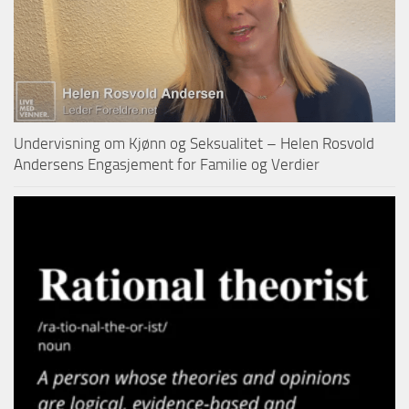
Undervisning om Kjønn og Seksualitet – Helen Rosvold
Andersens Engasjement for Familie og Verdier