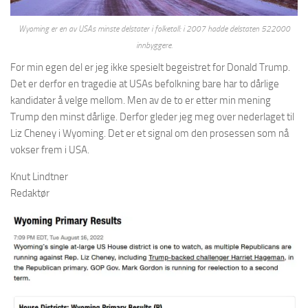
Wyoming er en av USAs minste delstater i folketall: i 2007 hadde delstaten 522000
innbyggere.
For min egen del er jeg ikke spesielt begeistret for Donald Trump.
Det er derfor en tragedie at USAs befolkning bare har to dårlige
kandidater å velge mellom. Men av de to er etter min mening
Trump den minst dårlige. Derfor gleder jeg meg over nederlaget til
Liz Cheney i Wyoming. Det er et signal om den prosessen som nå
vokser frem i USA.
Knut Lindtner
Redaktør