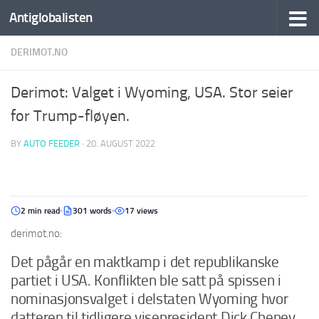
Antiglobalisten
DERIMOT.NO
Derimot: Valget i Wyoming, USA. Stor seier
for Trump-fløyen.
BY
AUTO FEEDER
·
20. AUGUST 2022
2 min read
301 words
17 views
derimot.no:
Det pågår en maktkamp i det republikanske
partiet i USA. Konflikten ble satt på spissen i
nominasjonsvalget i delstaten Wyoming hvor
datteren til tidligere visepresident Dick Cheney