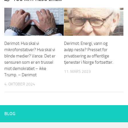
Derimot: Hva skal vi
Derimot: Energi, vann og
mikrofonstativer? Hva skal vi
avløp neste? Presset for
blinde medier? Vance: Det er
privatisering av offentlige
sensuren som er en trussel
tjenester i Norge fortsetter.
mot demokratiet – ikke
11. MARS 2023
Trump. – Derimot
4. OKTOBER 2024
BLOG