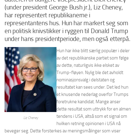
(under president George Bush jr.), Liz Cheney,
har representert republikanerne i
representantens hus. Hun har markert seg som
en politisk knivstikker i ryggen til Donald Trump
under hans presidentperiode, men også etterpå.
Hun har ikke blitt særlig populær i deler
av det republikanske partiet som følge
av dette, naturligvis ikke elsket av
Trump-fløyen. Nylig ble det avholdt
nominasjonsvalg i delstaten og
resultatet kan sees under. Det led hun
et knusende nederlag overfor Trumps
foretrukne kandidat. Mange anser
dette resultat som uttrykk for en almen
tendens i USA, altså som et signal om
Liz Cheney
hvilken retning opinionen i USA nå
beveger seg. Dette forsterkes av meningsmålinger som viser