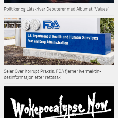
Politiker og Låtskriver Debuterer med Albumet “Values”
Seier Over Korrupt Praksis: FDA fjerner ivermektin-
desinformasjon etter rettssak