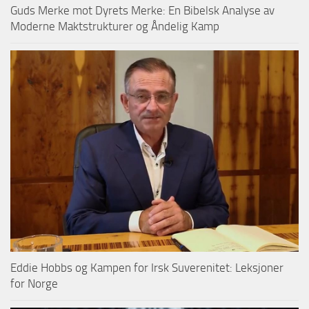
Guds Merke mot Dyrets Merke: En Bibelsk Analyse av
Moderne Maktstrukturer og Åndelig Kamp
Eddie Hobbs og Kampen for Irsk Suverenitet: Leksjoner
for Norge