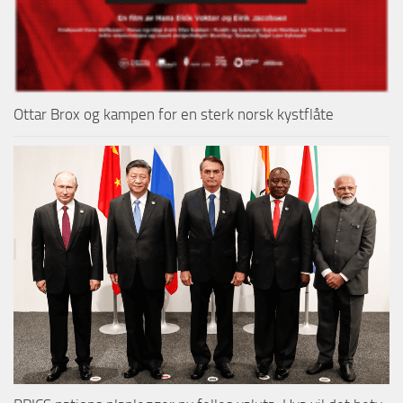
Ottar Brox og kampen for en sterk norsk kystflåte