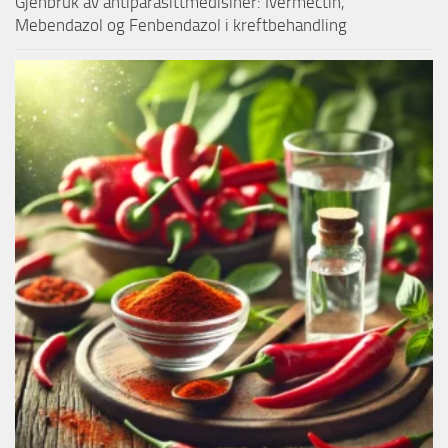
Gjenbruk av antiparasittmedisiner: Ivermectin,
Mebendazol og Fenbendazol i kreftbehandling