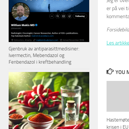
Jeg er ove
er på vei 
kommentar
Forsidebild
Les artikk
Gjenbruk av antiparasittmedisiner:
Ivermectin, Mebendazol og
Fenbendazol i kreftbehandling
YOU M
Hastemøtet
krisen i E