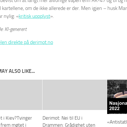
rbevist om at langt mer alvorlige våpen enn AK-47 og til og
til kartellene, om de ikke allerede er der. Men igjen – husk M
 nylig: «
kritisk uopplyst
».
e: KI-generert
elen direkte på derimot.no
AY ALSO LIKE...
 i Kiev?Tvinger
Derimot: Nei til EU i
«Antistat
U frem møtet i
Drammen: Grådighet uten