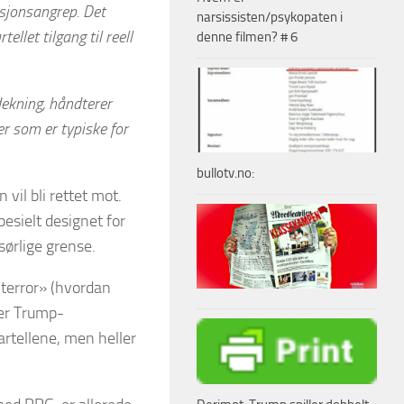
isjonsangrep. Det
narsissisten/psykopaten i
llet tilgang til reell
denne filmen? # 6
ekning, håndterer
er som er typiske for
bullotv.no:
vil bli rettet mot.
esielt designet for
sørlige grense.
 terror» (hvordan
der Trump-
rtellene, men heller