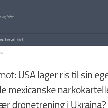
 og frihet.
nd inn artikkel
NO
mot: USA lager ris til sin eg
de mexicanske narkokartel
tær dronetrening i Ukraina?