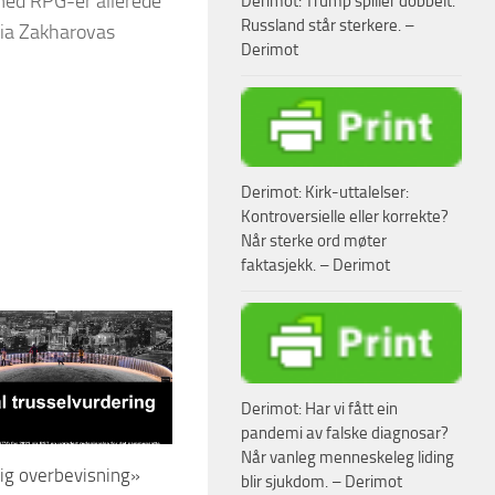
 med RPG-er allerede
Derimot: Trump spiller dobbelt.
Russland står sterkere. –
aria Zakharovas
Derimot
Derimot: Kirk-uttalelser:
Kontroversielle eller korrekte?
Når sterke ord møter
faktasjekk. – Derimot
Derimot: Har vi fått ein
pandemi av falske diagnosar?
Når vanleg menneskeleg liding
lig overbevisning»
blir sjukdom. – Derimot