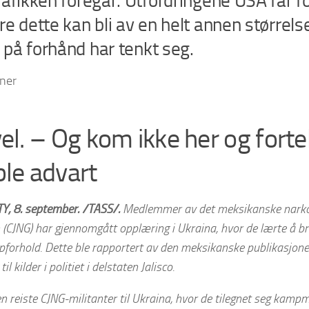
afikken foregår. Utfordringene USA får f
e dette kan bli av en helt annen størrel
på forhånd har tenkt seg.
tner
vel. – Og kom ikke her og fortel
ble advart
Y, 8. september. /TASS/.
Medlemmer av det meksikanske narkok
 (CJNG) har gjennomgått opplæring i Ukraina, hvor de lærte å b
forhold. Dette ble rapportert av den meksikanske publikasjone
il kilder i politiet i delstaten Jalisco.
en reiste CJNG-militanter til Ukraina, hvor de tilegnet seg kamp