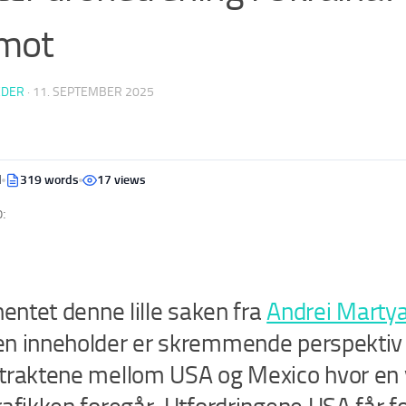
imot
EDER
·
11. SEPTEMBER 2025
d
319 words
17 views
:
hentet denne lille saken fra
Andrei Marty
n inneholder er skremmende perspektiv 
traktene mellom USA og Mexico hvor en v