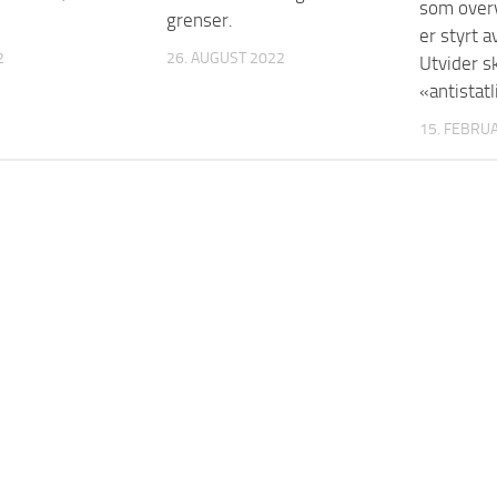
som over
grenser.
er styrt 
2
26. AUGUST 2022
Utvider s
«antistatl
15. FEBRU