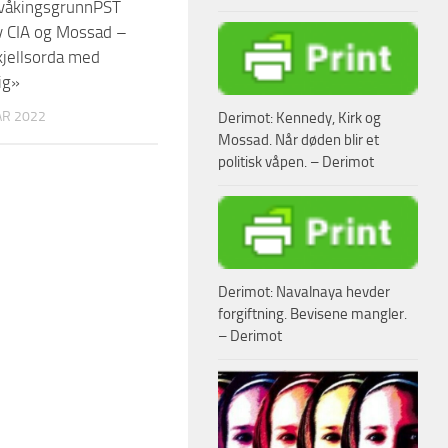
våkingsgrunnPST
av CIA og Mossad –
kjellsorda med
ig»
AR 2022
Derimot: Kennedy, Kirk og
Mossad. Når døden blir et
politisk våpen. – Derimot
Derimot: Navalnaya hevder
forgiftning. Bevisene mangler.
– Derimot