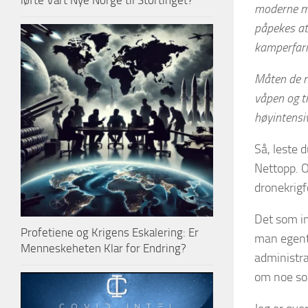
løfte Vårt Nye Norge til Stortinget?
moderne mil
påpekes at 
kamp­erfari
Måten de m
våpen og tr
høyintensi
Så, leste 
Nettopp. O
dronekrigf
Det som im
Profetiene og Krigens Eskalering: Er
man egent
Menneskeheten Klar for Endring?
administra
om noe som