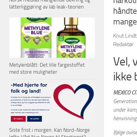
narkotr
latterliggjøring av lab leak-teorien
håndter
mange 
Knut Lind
Redaktør
Vel, 
Metylenblått: Det lille fargestoffet
med store muligheter
ikke 
MEXICO CIT
Generation
under kamp
henvisning t
Siste frist i morgen: Kan Nord-Norge
Ifølge avis