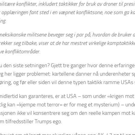
itære konflikter, inkludert taktikker for bruk av droner til pres
opplæringen fant sted i en væpnet konflikt­sone, noe som ga karte
ng.
eksikanske militsene beveger seg i par på, hvordan de bruker d
ekker seg tilbake, viser at de har mestret virkelige kamptaktikk
ve konfliktområder.
du den siste setningen? Gjett tre ganger hvor denne erfaringen 
g her ligger problemet: kartellene danner nå underenheter sp
øring, og før eller siden vil denne typen taktikk ramme USAs 
idlertid kan garanteres, er at USA – som under «krigen mot
lig kan «kjempe mot terror» er for meg et mysterium) – un
sjonen ikke vil konsentrere seg om den reelle kampen mot ka
 tilfredsstiller Trumps ego.