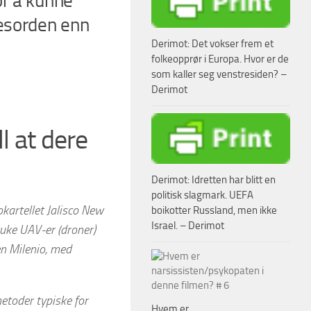
or å kunne
sesorden enn
Derimot: Det vokser frem et
folkeopprør i Europa. Hvor er de
som kaller seg venstresiden? –
Derimot
l at dere
Derimot: Idretten har blitt en
politisk slagmark. UEFA
artellet Jalisco New
boikotter Russland, men ikke
Israel. – Derimot
ruke UAV-er (droner)
n Milenio, med
metoder typiske for
Hvem er