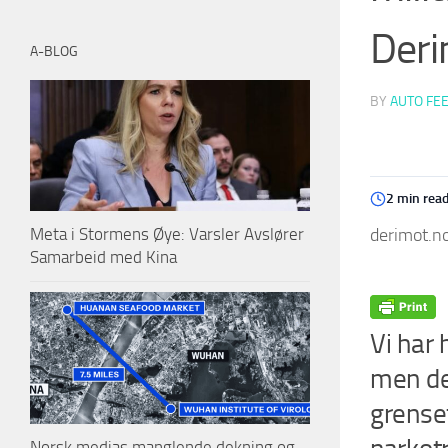
Der
A-BLOG
BY
AUTO FE
2 min rea
derimot.no
Meta i Stormens Øye: Varsler Avslører
Samarbeid med Kina
Vi har 
men de
grense
Norsk medias manglende dekning og