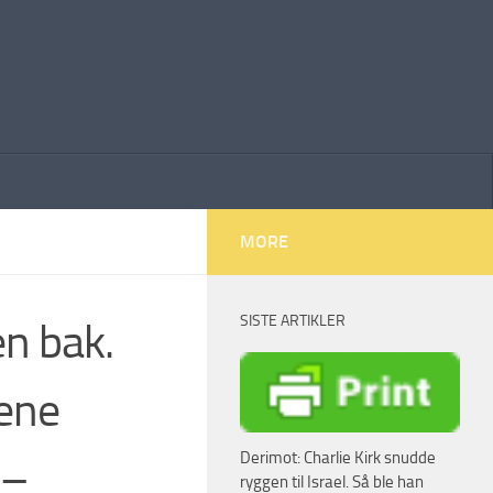
MORE
SISTE ARTIKLER
en bak.
lene
Derimot: Charlie Kirk snudde
 –
ryggen til Israel. Så ble han