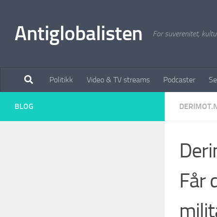
Antiglobalisten
For suverenitet, kultur
Politikk
Video & TV streams
Podcaster
Se
BLOG
DERIMOT.
Deri
Får 
mili