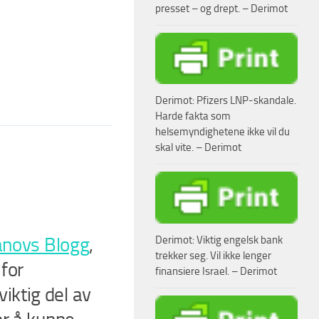
presset – og drept. – Derimot
Derimot: Pfizers LNP-skandale.
Harde fakta som
helsemyndighetene ikke vil du
skal vite. – Derimot
anovs Blogg
,
Derimot: Viktig engelsk bank
trekker seg. Vil ikke lenger
for
finansiere Israel. – Derimot
iktig del av