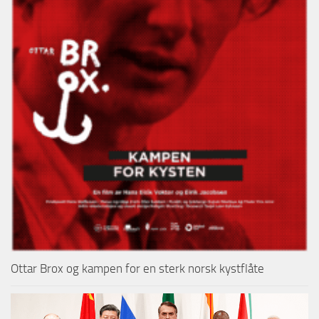
Ottar Brox og kampen for en sterk norsk kystflåte