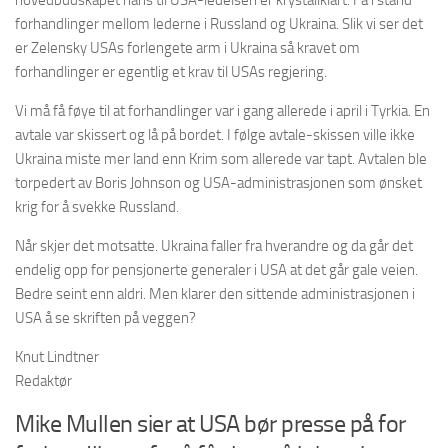
hovedbudskapet hans til USA-ledelsen er krystallklart. Få i stand
forhandlinger mellom lederne i Russland og Ukraina. Slik vi ser det
er Zelensky USAs forlengete arm i Ukraina så kravet om
forhandlinger er egentlig et krav til USAs regjering.
Vi må få føye til at forhandlinger var i gang allerede i april i Tyrkia. En
avtale var skissert og lå på bordet. I følge avtale-skissen ville ikke
Ukraina miste mer land enn Krim som allerede var tapt. Avtalen ble
torpedert av Boris Johnson og USA-administrasjonen som ønsket
krig for å svekke Russland.
Når skjer det motsatte. Ukraina faller fra hverandre og da går det
endelig opp for pensjonerte generaler i USA at det går gale veien.
Bedre seint enn aldri. Men klarer den sittende administrasjonen i
USA å se skriften på veggen?
Knut Lindtner
Redaktør
Mike Mullen sier at USA bør presse på for