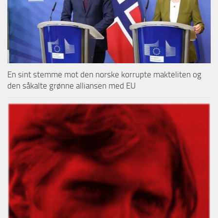
En sint stemme mot den norske korrupte makteliten og
den såkalte grønne alliansen med EU