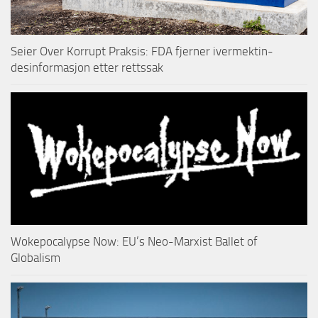
Seier Over Korrupt Praksis: FDA fjerner ivermektin-
desinformasjon etter rettssak
Wokepocalypse Now: EU’s Neo-Marxist Ballet of
Globalism