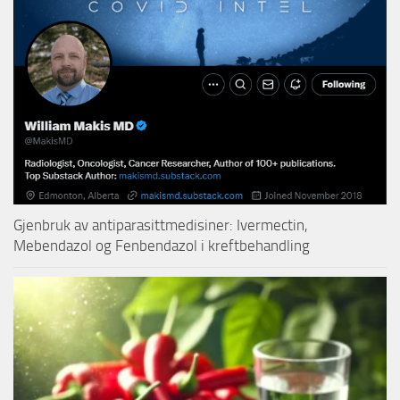
Gjenbruk av antiparasittmedisiner: Ivermectin,
Mebendazol og Fenbendazol i kreftbehandling