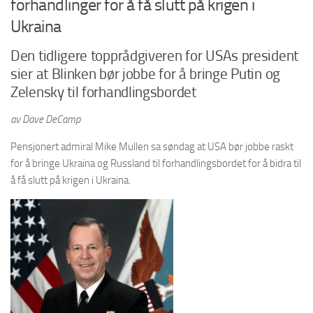
forhandlinger for å få slutt på krigen i
Ukraina
Den tidligere topprådgiveren for USAs president
sier at Blinken bør jobbe for å bringe Putin og
Zelensky til forhandlingsbordet
av Dave DeCamp
Pensjonert admiral Mike Mullen sa søndag at USA bør jobbe raskt
for å bringe Ukraina og Russland til forhandlingsbordet for å bidra til
å få slutt på krigen i Ukraina.