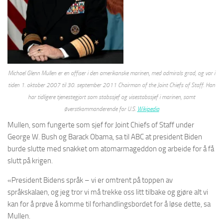
Michael Glenn Mullen er en offiser i den amerikanske marinen, med admirals grad, og var i
tiden 1. oktober 2007 til 30. september 2011 Chairman of the Joint Chiefs of Staff. Han
har tidligere tjenestegjort som stabssjef og visestabssjef i marinen, samt
øverstkommanderende for U.S.
Wikipedia
Mullen, som fungerte som sjef for Joint Chiefs of Staff under
George W. Bush og Barack Obama, sa til ABC at president Biden
burde slutte med snakket om atomarmageddon og arbeide for å få
slutt på krigen.
«President Bidens språk – vi er omtrent på toppen av
språkskalaen, og jeg tror vi må trekke oss litt tilbake og gjøre alt vi
kan for å prøve å komme til forhandlingsbordet for å løse dette, sa
Mullen.