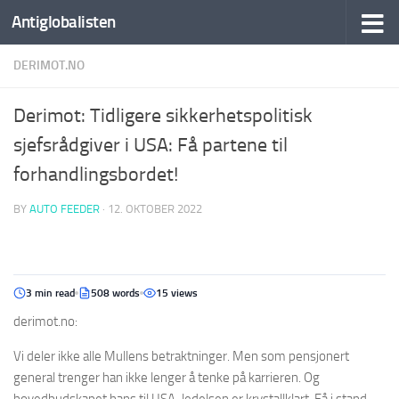
Antiglobalisten
DERIMOT.NO
Derimot: Tidligere sikkerhetspolitisk
sjefsrådgiver i USA: Få partene til
forhandlingsbordet!
BY
AUTO FEEDER
·
12. OKTOBER 2022
3 min read
508 words
15 views
derimot.no:
Vi deler ikke alle Mullens betraktninger. Men som pensjonert
general trenger han ikke lenger å tenke på karrieren. Og