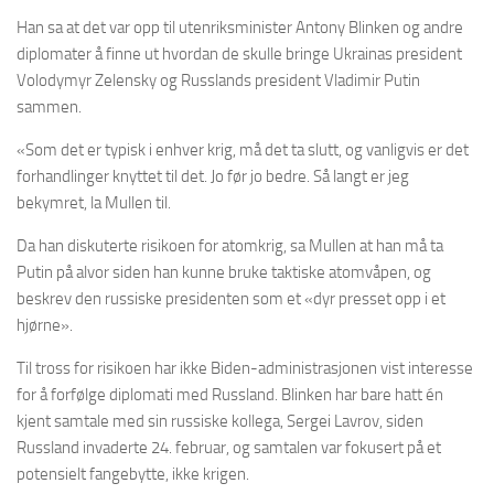
Han sa at det var opp til utenriksminister Antony Blinken og andre
diplomater å finne ut hvordan de skulle bringe Ukrainas president
Volodymyr Zelensky og Russlands president Vladimir Putin
sammen.
«Som det er typisk i enhver krig, må det ta slutt, og vanligvis er det
forhandlinger knyttet til det. Jo før jo bedre. Så langt er jeg
bekymret, la Mullen til.
Da han diskuterte risikoen for atomkrig, sa Mullen at han må ta
Putin på alvor siden han kunne bruke taktiske atomvåpen, og
beskrev den russiske presidenten som et «dyr presset opp i et
hjørne».
Til tross for risikoen har ikke Biden-administrasjonen vist interesse
for å forfølge diplomati med Russland. Blinken har bare hatt én
kjent samtale med sin russiske kollega, Sergei Lavrov, siden
Russland invaderte 24. februar, og samtalen var fokusert på et
potensielt fangebytte, ikke krigen.