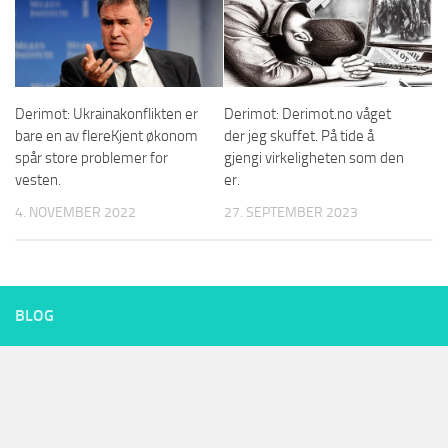
Derimot: Ukrainakonflikten er
Derimot: Derimot.no våget
bare en av flereKjent økonom
der jeg skuffet. På tide å
spår store problemer for
gjengi virkeligheten som den
vesten.
er.
4. NOVEMBER 2022
27. SEPTEMBER 2023
BLOG