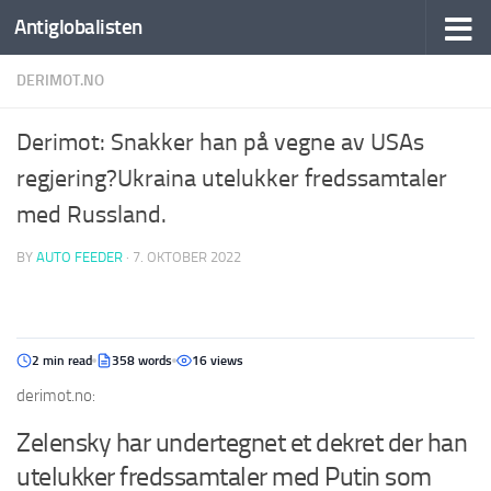
Antiglobalisten
DERIMOT.NO
Derimot: Snakker han på vegne av USAs
regjering?Ukraina utelukker fredssamtaler
med Russland.
BY
AUTO FEEDER
·
7. OKTOBER 2022
2 min read
358 words
16 views
derimot.no:
Zelensky har undertegnet et dekret der han
utelukker fredssamtaler med Putin som