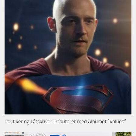
Politiker og Låtskriver Debuterer med Albumet “Values”