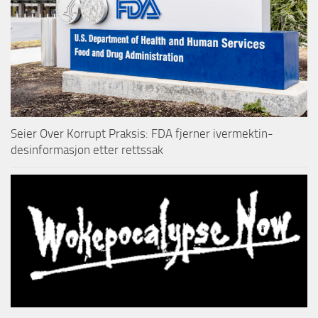
Seier Over Korrupt Praksis: FDA fjerner ivermektin-
desinformasjon etter rettssak