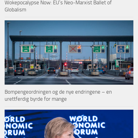
Wokepocalypse Now: EU’s Neo-Marxist Ballet of
Globalism
Bompengeordningen og de nye endringene – en
urettferdig byrde for mange