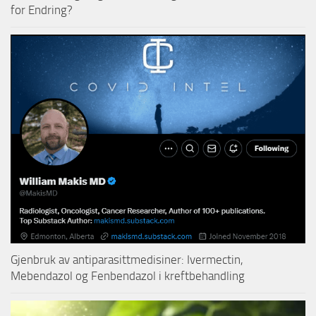
for Endring?
Gjenbruk av antiparasittmedisiner: Ivermectin,
Mebendazol og Fenbendazol i kreftbehandling