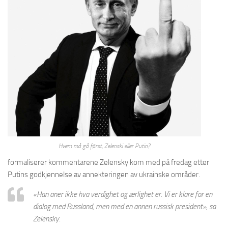
Hvem må gå først, Zelenski eller Putin?
formaliserer kommentarene Zelensky kom med på fredag etter
Putins godkjennelse av annekteringen av ukrainske områder.
«Han aner ikke hva verdighet og ærlighet er. Vi er klare for en
dialog med Russland, men med en annen russisk president»
, sa
Zelensky.