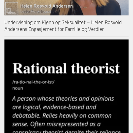
Undervisning om Kjønn og Seksualitet – Helen Rosvold
Andersens Engasjement for Familie og Verdier