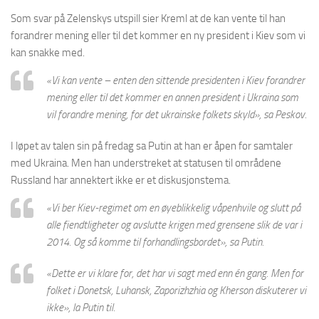
Som svar på Zelenskys utspill sier Kreml at de kan vente til han
forandrer mening eller til det kommer en ny president i Kiev som vi
kan snakke med.
«Vi kan vente – enten den sittende presidenten i Kiev forandrer
mening eller til det kommer en annen president i Ukraina som
vil forandre mening, for det ukrainske folkets skyld»
, sa Peskov.
I løpet av talen sin på fredag sa Putin at han er åpen for samtaler
med Ukraina. Men han understreket at statusen til områdene
Russland har annektert ikke er et diskusjonstema.
«Vi ber Kiev-regimet om en øyeblikkelig våpenhvile og slutt på
alle fiendtligheter og avslutte krigen med grensene slik de var i
2014. Og så komme til forhandlingsbordet»
, sa Putin.
«Dette er vi klare for, det har vi sagt med enn én gang. Men for
folket i Donetsk, Luhansk, Zaporizhzhia og Kherson diskuterer vi
ikke»
, la Putin til.