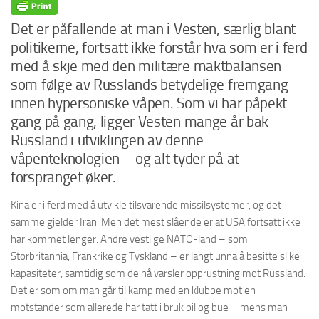
Det er påfallende at man i Vesten, særlig blant
politikerne, fortsatt ikke forstår hva som er i ferd
med å skje med den militære maktbalansen
som følge av Russlands betydelige fremgang
innen hypersoniske våpen. Som vi har påpekt
gang på gang, ligger Vesten mange år bak
Russland i utviklingen av denne
våpenteknologien – og alt tyder på at
forspranget øker.
Kina er i ferd med å utvikle tilsvarende missilsystemer, og det
samme gjelder Iran. Men det mest slående er at USA fortsatt ikke
har kommet lenger. Andre vestlige NATO-land – som
Storbritannia, Frankrike og Tyskland – er langt unna å besitte slike
kapasiteter, samtidig som de nå varsler opprustning mot Russland.
Det er som om man går til kamp med en klubbe mot en
motstander som allerede har tatt i bruk pil og bue – mens man