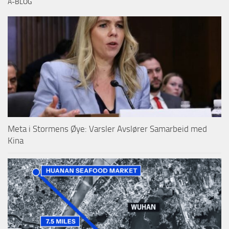
A-BLOG
Meta i Stormens Øye: Varsler Avslører Samarbeid med
Kina