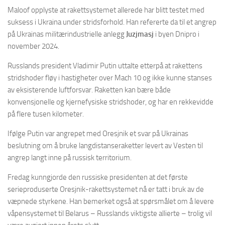
Maloof opplyste at rakettsystemet allerede har blitt testet med
suksess i Ukraina under stridsforhold. Han refererte da til et angrep
på Ukrainas militærindustrielle anlegg
Juzjmasj
i byen Dnipro i
november 2024.
Russlands president Vladimir Putin uttalte etterpå at rakettens
stridshoder fløy i hastigheter over Mach 10 og ikke kunne stanses
av eksisterende luftforsvar. Raketten kan bære både
konvensjonelle og kjernefysiske stridshoder, og har en rekkevidde
på flere tusen kilometer.
Ifølge Putin var angrepet med Oresjnik et svar på Ukrainas
beslutning om å bruke langdistanseraketter levert av Vesten til
angrep langt inne på russisk territorium.
Fredag kunngjorde den russiske presidenten at det første
serieproduserte Oresjnik-rakettsystemet nå er tatt i bruk av de
væpnede styrkene. Han bemerket også at spørsmålet om å levere
våpensystemet til Belarus – Russlands viktigste allierte – trolig vil