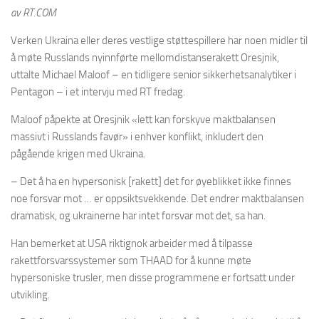
av RT.COM
Verken Ukraina eller deres vestlige støttespillere har noen midler til
å møte Russlands nyinnførte mellomdistanserakett Oresjnik,
uttalte Michael Maloof – en tidligere senior sikkerhetsanalytiker i
Pentagon – i et intervju med RT fredag.
Maloof påpekte at Oresjnik «lett kan forskyve maktbalansen
massivt i Russlands favør» i enhver konflikt, inkludert den
pågående krigen med Ukraina.
– Det å ha en hypersonisk [rakett] det for øyeblikket ikke finnes
noe forsvar mot … er oppsiktsvekkende. Det endrer maktbalansen
dramatisk, og ukrainerne har intet forsvar mot det, sa han.
Han bemerket at USA riktignok arbeider med å tilpasse
rakettforsvarssystemer som THAAD for å kunne møte
hypersoniske trusler, men disse programmene er fortsatt under
utvikling.