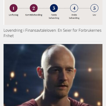
Lovendring i Finansavtaleloven: En Seier for Forbrukernes
Frihet