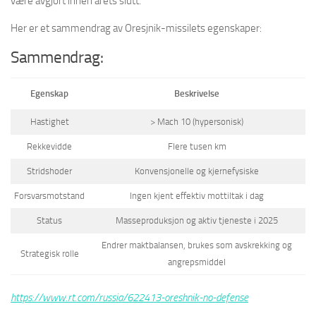
være avgjort innen årets slutt.
Her er et sammendrag av Oresjnik-missilets egenskaper:
Sammendrag:
Egenskap
Beskrivelse
Hastighet
> Mach 10 (hypersonisk)
Rekkevidde
Flere tusen km
Stridshoder
Konvensjonelle og kjernefysiske
Forsvarsmotstand
Ingen kjent effektiv mottiltak i dag
Status
Masseproduksjon og aktiv tjeneste i 2025
Endrer maktbalansen, brukes som avskrekking og
Strategisk rolle
angrepsmiddel
https://www.rt.com/russia/622413-oreshnik-no-defense