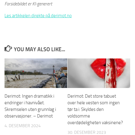
Forsidebildet er KI-generert
Les artikkelen direkte på derimot.no
YOU MAY ALSO LIKE...
Derimot: Ingen dramatikk i
Derimot: Det store tabuet
endringer i havnivået.
over hele vesten som ingen
Skremselen uten grunnlag i
tør ta i: Skyldes den
observasjoner. – Derimot
voldsomme
overdødeligheten vaksinene?
4. DESEMBER 2024
30. DESEMBER 2023