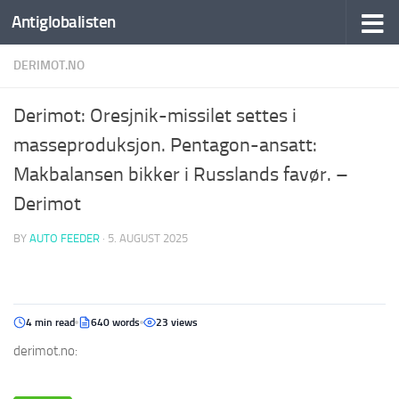
Antiglobalisten
DERIMOT.NO
Derimot: Oresjnik-missilet settes i
masseproduksjon. Pentagon-ansatt:
Makbalansen bikker i Russlands favør. –
Derimot
BY
AUTO FEEDER
·
5. AUGUST 2025
4 min read
640 words
23 views
derimot.no: