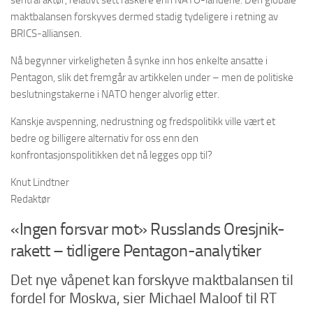
sentral aktør, relativt sett raskere enn NATO-landene. Den globale
maktbalansen forskyves dermed stadig tydeligere i retning av
BRICS-alliansen.
Nå begynner virkeligheten å synke inn hos enkelte ansatte i
Pentagon, slik det fremgår av artikkelen under – men de politiske
beslutningstakerne i NATO henger alvorlig etter.
Kanskje avspenning, nedrustning og fredspolitikk ville vært et
bedre og billigere alternativ for oss enn den
konfrontasjonspolitikken det nå legges opp til?
Knut Lindtner
Redaktør
«Ingen forsvar mot» Russlands Oresjnik-
rakett – tidligere Pentagon-analytiker
Det nye våpenet kan forskyve maktbalansen til
fordel for Moskva, sier Michael Maloof til RT