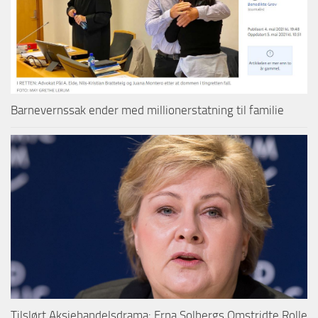
Barnevernssak ender med millionerstatning til familie
Tilslørt Aksjehandelsdrama: Erna Solbergs Omstridte Rolle