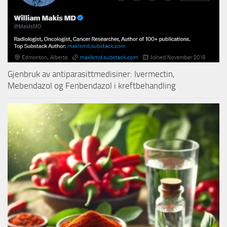
Gjenbruk av antiparasittmedisiner: Ivermectin,
Mebendazol og Fenbendazol i kreftbehandling