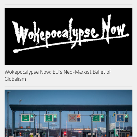
Wokepocalypse Now: EU’s Neo-Marxist Ballet of
Globalism