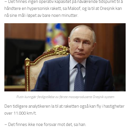
– Det finnes ingen operativ kapasitet på nåværende tidspunkt til å
håndtere en hypersonisk rakett, sa Maloof, og la til at Oresjnik kan
nå sine mål i løpet av bare noen minutter.
Putin kunngjør ferdigstillelse av første masseproduserte Oresjnik-system
Den tidligere analytikeren la til at raketten også kan fly i hastigheter
over 11.000 km/t.
– Det finnes ikke noe forsvar mot det, sa han.