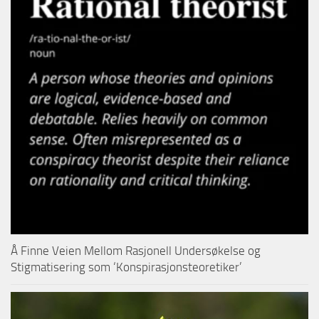
Å Finne Veien Mellom Rasjonell Undersøkelse og
Stigmatisering som ‘Konspirasjonsteoretiker’