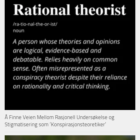
Å Finne Veien Mellom Rasjonell Undersøkelse og
Stigmatisering som ‘Konspirasjonsteoretiker’