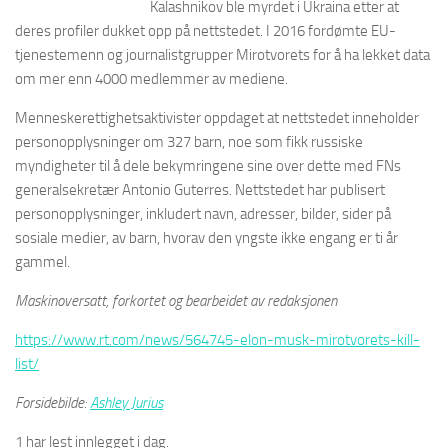
Kalashnikov ble myrdet i Ukraina etter at
deres profiler dukket opp på nettstedet. I 2016 fordømte EU-
tjenestemenn og journalistgrupper Mirotvorets for å ha lekket data
om mer enn 4000 medlemmer av mediene.
Menneskerettighetsaktivister oppdaget at nettstedet inneholder
personopplysninger om 327 barn, noe som fikk russiske
myndigheter til å dele bekymringene sine over dette med FNs
generalsekretær Antonio Guterres. Nettstedet har publisert
personopplysninger, inkludert navn, adresser, bilder, sider på
sosiale medier, av barn, hvorav den yngste ikke engang er ti år
gammel.
Maskinoversatt, forkortet og bearbeidet av redaksjonen
https://www.rt.com/news/564745-elon-musk-mirotvorets-kill-
list/
Forsidebilde:
Ashley Jurius
1 har lest innlegget i dag.