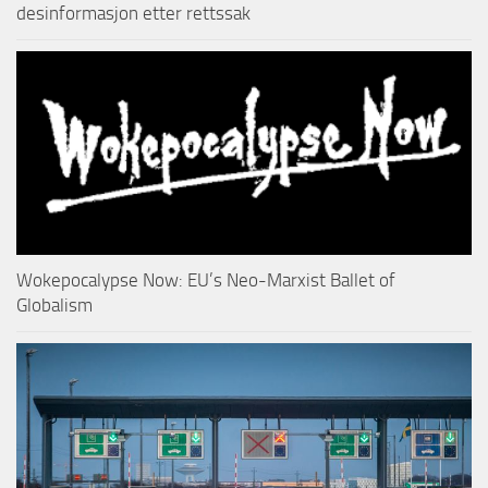
desinformasjon etter rettssak
Wokepocalypse Now: EU’s Neo-Marxist Ballet of
Globalism