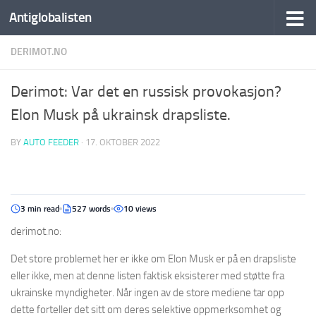
Antiglobalisten
DERIMOT.NO
Derimot: Var det en russisk provokasjon?
Elon Musk på ukrainsk drapsliste.
BY
AUTO FEEDER
·
17. OKTOBER 2022
3 min read
527 words
10 views
derimot.no:
Det store problemet her er ikke om Elon Musk er på en drapsliste
eller ikke, men at denne listen faktisk eksisterer med støtte fra
ukrainske myndigheter. Når ingen av de store mediene tar opp
dette forteller det sitt om deres selektive oppmerksomhet og