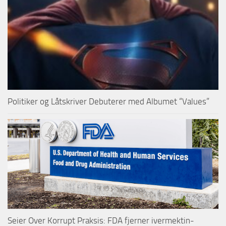
Politiker og Låtskriver Debuterer med Albumet “Values”
Seier Over Korrupt Praksis: FDA fjerner ivermektin-