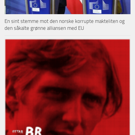
En sint stemme mot den norske korrupte makteliten og
den såkalte grønne alliansen med EU