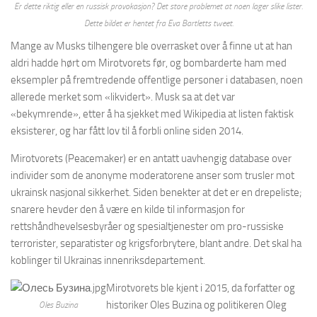
Er dette riktig eller en russisk provokasjon? Det store problemet at noen lager slike lister.
Dette bildet er hentet fra Eva Bartletts tweet.
Mange av Musks tilhengere ble overrasket over å finne ut at han
aldri hadde hørt om Mirotvorets før, og bombarderte ham med
eksempler på fremtredende offentlige personer i databasen, noen
allerede merket som «likvidert». Musk sa at det var
«bekymrende», etter å ha sjekket med Wikipedia at listen faktisk
eksisterer, og har fått lov til å forbli online siden 2014.
Mirotvorets (Peacemaker) er en antatt uavhengig database over
individer som de anonyme moderatorene anser som trusler mot
ukrainsk nasjonal sikkerhet. Siden benekter at det er en drepeliste;
snarere hevder den å være en kilde til informasjon for
rettshåndhevelsesbyråer og spesialtjenester om pro-russiske
terrorister, separatister og krigsforbrytere, blant andre. Det skal ha
koblinger til Ukrainas innenriksdepartement.
Mirotvorets ble kjent i 2015, da forfatter og
historiker Oles Buzina og politikeren Oleg
Oles Buzina