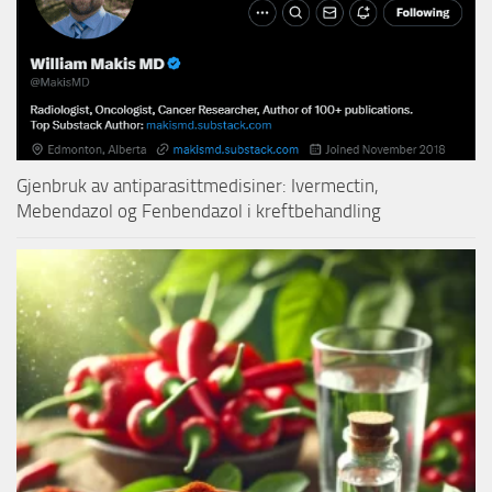
Gjenbruk av antiparasittmedisiner: Ivermectin,
Mebendazol og Fenbendazol i kreftbehandling