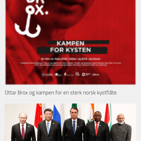
Ottar Brox og kampen for en sterk norsk kystflåte