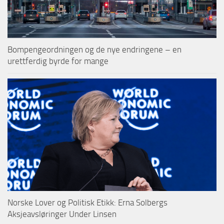
Bompengeordningen og de nye endringene – en
urettferdig byrde for mange
Norske Lover og Politisk Etikk: Erna Solbergs
Aksjeavsløringer Under Linsen