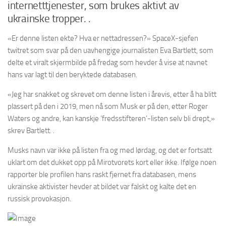
internetttjenester, som brukes aktivt av
ukrainske tropper. .
«Er denne listen ekte? Hva er nettadressen?» SpaceX-sjefen
twitret som svar på den uavhengige journalisten Eva Bartlett, som
delte et viralt skjermbilde på fredag ​​som hevder å vise at navnet
hans var lagt til den beryktede databasen.
«Jeg har snakket og skrevet om denne listen i årevis, etter å ha blitt
plassert på den i 2019, men nå som Musk er på den, etter Roger
Waters og andre, kan kanskje ‘fredsstifteren’-listen selv bli drept,»
skrev Bartlett. .
Musks navn var ikke på listen fra og med lørdag, og det er fortsatt
uklart om det dukket opp på Mirotvorets kort eller ikke. Ifølge noen
rapporter ble profilen hans raskt fjernet fra databasen, mens
ukrainske aktivister hevder at bildet var falskt og kalte det en
russisk provokasjon.