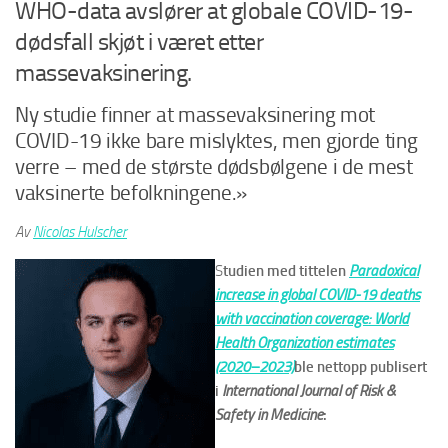
WHO-data avslører at globale COVID-19-
dødsfall skjøt i været etter
massevaksinering.
Ny studie finner at massevaksinering mot
COVID-19 ikke bare mislyktes, men gjorde ting
verre – med de største dødsbølgene i de mest
vaksinerte befolkningene.»
Av
Nicolas Hulscher
S
tudien med tittelen
Paradoxical
increase in global COVID-19 deaths
with vaccination coverage: World
Health Organization estimates
(2020–2023)
ble nettopp publisert
i
International Journal of Risk &
Safety in Medicine
: