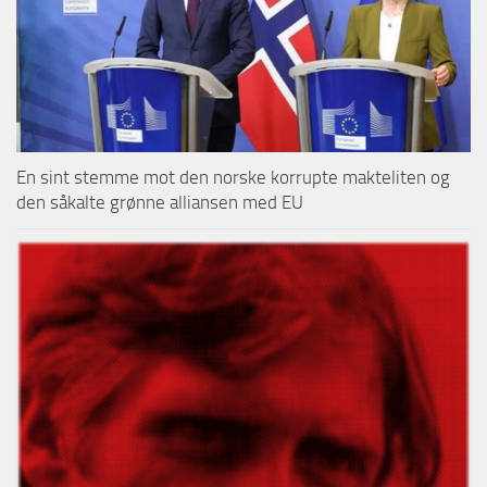
En sint stemme mot den norske korrupte makteliten og
den såkalte grønne alliansen med EU