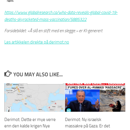
https://www.globalresearch.ca/who-data-reveals-global-covid-19-
deaths-skyrocketed-mass-vaccination/5885322
Forsidebildet: «Å slå en stift med en slegge.» er KI-generert
Les artikkelen direkte på derimot.no
YOU MAY ALSO LIKE...
Derimot: Dette er mye verre
Derimot: Ny israelsk
enn den kalde krigen Nye
massakre på Gaza. Er det