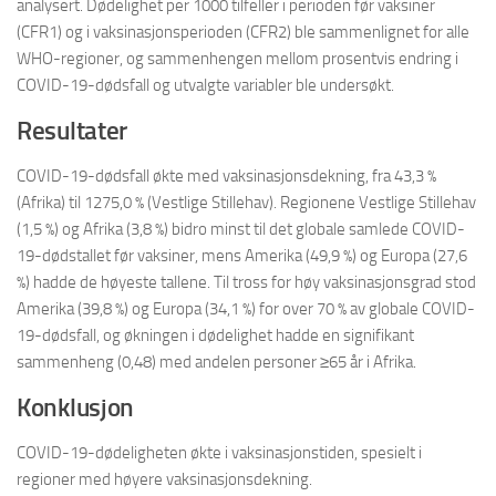
analysert. Dødelighet per 1000 tilfeller i perioden før vaksiner
(CFR1) og i vaksinasjonsperioden (CFR2) ble sammenlignet for alle
WHO-regioner, og sammenhengen mellom prosentvis endring i
COVID-19-dødsfall og utvalgte variabler ble undersøkt.
Resultater
COVID-19-dødsfall økte med vaksinasjonsdekning, fra 43,3 %
(Afrika) til 1275,0 % (Vestlige Stillehav). Regionene Vestlige Stillehav
(1,5 %) og Afrika (3,8 %) bidro minst til det globale samlede COVID-
19-dødstallet før vaksiner, mens Amerika (49,9 %) og Europa (27,6
%) hadde de høyeste tallene. Til tross for høy vaksinasjonsgrad stod
Amerika (39,8 %) og Europa (34,1 %) for over 70 % av globale COVID-
19-dødsfall, og økningen i dødelighet hadde en signifikant
sammenheng (0,48) med andelen personer ≥65 år i Afrika.
Konklusjon
COVID-19-dødeligheten økte i vaksinasjonstiden, spesielt i
regioner med høyere vaksinasjonsdekning.