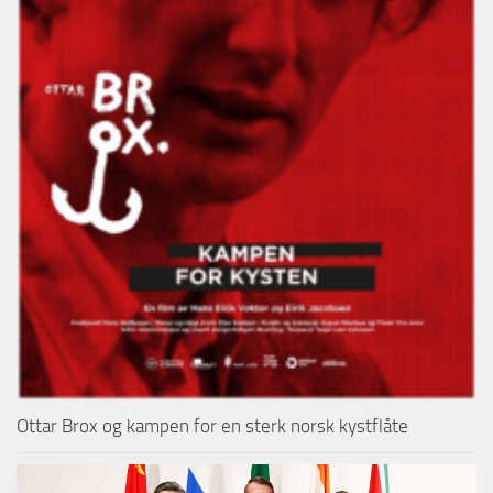
Ottar Brox og kampen for en sterk norsk kystflåte