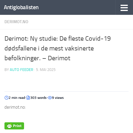
Antiglobalisten
DERIMOT.NO
Derimot: Ny studie: De fleste Covid-19
dødsfallene i de mest vaksinerte
befolkninger. – Derimot
BY
AUTO FEEDER
·
5. MAI 2025
2 min read
303 words
9 views
derimot.no: