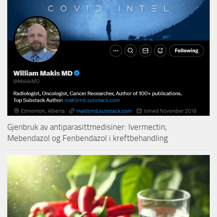
Gjenbruk av antiparasittmedisiner: Ivermectin,
Mebendazol og Fenbendazol i kreftbehandling