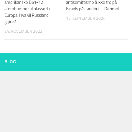
amerikanske B61-12
antisemittisme å ikke tro på
atombomber utplassert i
Israels påstander? – Derimot
Europa: Hva vil Russland
15. SEPTEMBER 2024
gjøre?
24. NOVEMBER 2022
BLOG