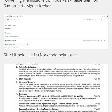
“Unveiling the Illusions”: En Musikalsk Reise Gjennom
Samfunnets Mørke Kroker
Stor Utmeldelse fra Norgesdemokratene