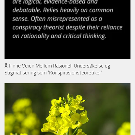
Å Finne Veien Mellom Rasjonell Undersøkelse og
Stigmatisering som ‘Konspirasjonsteoretiker’