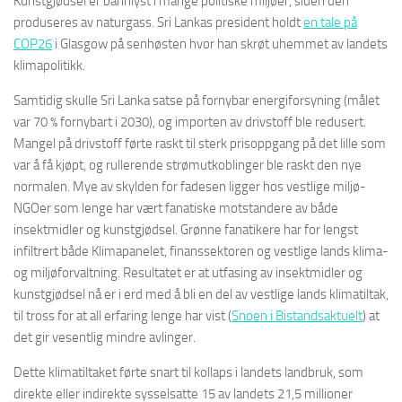
Kunstgjødsel er bannlyst i mange politiske miljøer, siden den
produseres av naturgass. Sri Lankas president holdt
en tale på
COP26
i Glasgow på senhøsten hvor han skrøt uhemmet av landets
klimapolitikk.
Samtidig skulle Sri Lanka satse på fornybar energiforsyning (målet
var 70 % fornybart i 2030), og importen av drivstoff ble redusert.
Mangel på drivstoff førte raskt til sterk prisoppgang på det lille som
var å få kjøpt, og rullerende strømutkoblinger ble raskt den nye
normalen. Mye av skylden for fadesen ligger hos vestlige miljø-
NGOer som lenge har vært fanatiske motstandere av både
insektmidler og kunstgjødsel. Grønne fanatikere har for lengst
infiltrert både Klimapanelet, finanssektoren og vestlige lands klima-
og miljøforvaltning. Resultatet er at utfasing av insektmidler og
kunstgjødsel nå er i erd med å bli en del av vestlige lands klimatiltak,
til tross for at all erfaring lenge har vist (
Snoen i Bistandsaktuelt
) at
det gir vesentlig mindre avlinger.
Dette klimatiltaket førte snart til kollaps i landets landbruk, som
direkte eller indirekte sysselsatte 15 av landets 21,5 millioner