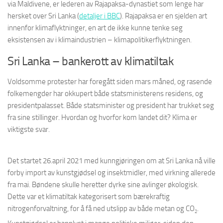
via Maldivene, er lederen av Rajapaksa-dynastiet som lenge har
hersket over Sri Lanka (
detaljer i BBC
). Rajapaksa er en sjelden art
innenfor klimaflyktninger, en art de ikke kunne tenke seg
eksistensen av i klimaindustrien – klimapolitikerflyktningen.
Sri Lanka – bankerott av klimatiltak
Voldsomme protester har foregått siden mars måned, og rasende
folkemengder har okkupert både statsministerens residens, og
presidentpalasset. Både statsminister og president har trukket seg
fra sine stillinger. Hvordan og hvorfor kom landet dit? Klima er
viktigste svar.
Det startet 26.april 2021 med kunngjøringen om at Sri Lanka nå ville
forby import av kunstgjødsel og insektmidler, med virkning allerede
fra mai. Bøndene skulle heretter dyrke sine avlinger økologisk.
Dette var et klimatiltak kategorisert som bærekraftig
nitrogenforvaltning, for å få ned utslipp av både metan og CO
.
2