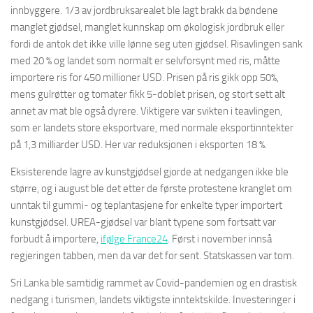
innbyggere. 1/3 av jordbruksarealet ble lagt brakk da bøndene
manglet gjødsel, manglet kunnskap om økologisk jordbruk eller
fordi de antok det ikke ville lønne seg uten gjødsel. Risavlingen sank
med 20 % og landet som normalt er selvforsynt med ris, måtte
importere ris for 450 millioner USD. Prisen på ris gikk opp 50%,
mens gulrøtter og tomater fikk 5-doblet prisen, og stort sett alt
annet av mat ble også dyrere. Viktigere var svikten i teavlingen,
som er landets store eksportvare, med normale eksportinntekter
på 1,3 milliarder USD. Her var reduksjonen i eksporten 18 %.
Eksisterende lagre av kunstgjødsel gjorde at nedgangen ikke ble
større, og i august ble det etter de første protestene kranglet om
unntak til gummi- og teplantasjene for enkelte typer importert
kunstgjødsel. UREA-gjødsel var blant typene som fortsatt var
forbudt å importere,
ifølge France24
. Først i november innså
regjeringen tabben, men da var det for sent. Statskassen var tom.
Sri Lanka ble samtidig rammet av Covid-pandemien og en drastisk
nedgang i turismen, landets viktigste inntektskilde. Investeringer i