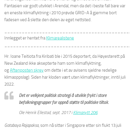
Fantasien var godt utviklet i Arendal, men da det i beste fall bare var
en eneste klimaflyktning i 2010 prøvde GRID-A å gjemme bort
fadesen ved å slette den delen av eget nettsted.
___________________________________________
Innlegget er hentet fra
Klimarealistene
___________________________________________
Hr. Ioane Teitiota fra Kiribati ble i 2015 deportert, da Høyesterett på
New Zealand ikke aksepterte ham som klimaflyktning,
og
Aftenposten skrev
om dette i et av avisens sjeldne redelige
klimaoppslag). Siden har kloden vært uten klimaflyktninger, inntil juli
2022.
Det er velkjent politisk strategi å utvikle frykt i store
befolkningsgrupper for oppnå støtte til politiske tiltak.
Ole Henrik Ellestad, sept. 2017 i
Klimanytt 206
Gotabaya Rajapaksa
, som nå sitter i Singapore etter sin flukt 13.juli