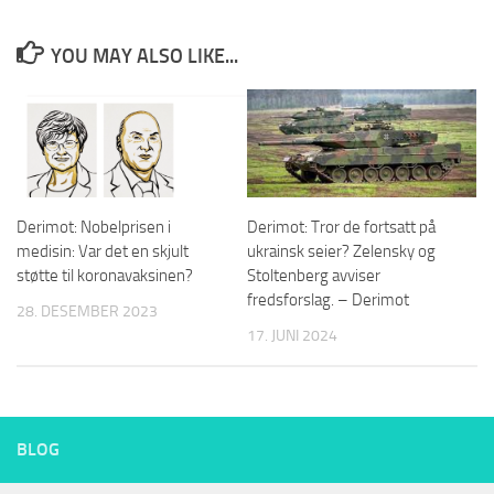
YOU MAY ALSO LIKE...
Derimot: Nobelprisen i
Derimot: Tror de fortsatt på
medisin: Var det en skjult
ukrainsk seier? Zelensky og
støtte til koronavaksinen?
Stoltenberg avviser
fredsforslag. – Derimot
28. DESEMBER 2023
17. JUNI 2024
BLOG