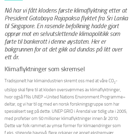
Nå har vi fått klodens første klimaflyktning etter at
President Gotabaya Rajapaksa flyktet fra Sri Lanka
til Singapore. En rasende befolkning hadde gjort
opprør mot en selvutslettende klimapolitikk som
førte til bankerott i denne øystaten. Her er
bakgrunnen for at det gikk ad dundas på litt over
ett år.
Klimaflyktninger som skremsel
Tradisjonelt har klimaindustrien skremt oss med at våre CO
-
2
utslipp skal føre til at kloden oversvømmes av klimaflyktninger,
hvor også FNs UNEP «United Nations Environment Programme»
deltar, og vi har til og med en norsk forskningsgruppe som har
spesialisert seg på dette. UNEP GRID i Arendal var tidlig ute i 2005,
med profetier om 50 millioner klimaflyktninger innen år 2010.
Dette var folk rammet av ymse former for klimaendringer som
f.eks. stigende havnivå, flere orkaner og annet ekstremvær.