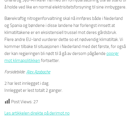
Ghana og Syd-Afrika er nå med sin fornybarsatsning ute av stand til
å holde ved like en normal elektrisitetsforsyning til sine innbyggere.
Bærekraftig nitrogenforvaltning skal nå innføres både i Nederland
og Spania og bøndene i disse landene har forlengst innsett at
klimatiltakene er en eksistensiell trussel mot deres gårdsbruk.
Flere andre EU-land vurderer dette so et nødvendig klimatiltak. Vi
kommer tilbake til situasjonen i Nederland med det første, for også
der kan regjeringen bli nødt til å gå av dersom pågående
opprør
mot klimapolitikken
fortsetter.
Forsidebilde:
Alex Azabache
2 har lest innlegget i dag.
Innlegget er lest totalt 2 ganger.
Post Views:
27
Les artikkelen direkte på derimot.no