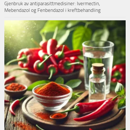
Gjenbruk av antiparasittmedisiner: Ivermectin,
Mebendazol og Fenbendazol i kreftbehandling