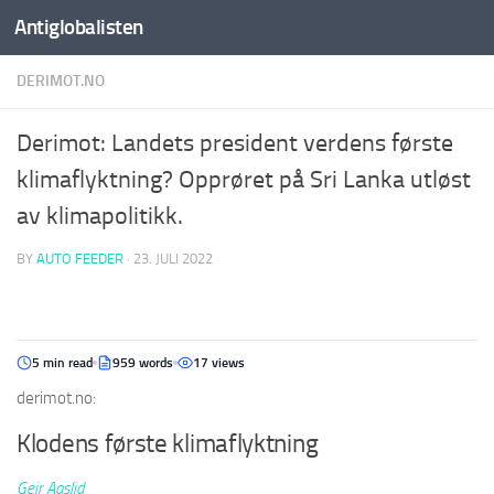
Antiglobalisten
DERIMOT.NO
Derimot: Landets president verdens første
klimaflyktning? Opprøret på Sri Lanka utløst
av klimapolitikk.
BY
AUTO FEEDER
·
23. JULI 2022
5 min read
959 words
17 views
derimot.no:
Klodens første klimaflyktning
Geir Aaslid