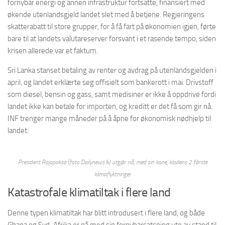
fornybar energi og annen infrastruktur fortsatte, finansiert med
økende utenlandsgjeld landet slet med å betjene. Regjeringens
skatterabatt til store grupper, for å få fart på økonomien igjen, førte
bare til at landets valutareserver forsvant i et rasende tempo, siden
krisen allerede var et faktum.
Sri Lanka stanset betaling av renter og avdrag på utenlandsgjelden i
april, og landet erklærte seg offisielt som bankerott i mai. Drivstoff
som diesel, bensin og gass, samt medisiner er ikke å oppdrive fordi
landet ikke kan betale for importen, og kreditt er det få som gir nå.
INF trenger mange måneder på å åpne for økonomisk nødhjelp til
landet.
President Rajapaksa (foto Dailynews.lk) utgjør nå, med sin kone, klodens 2 første
klimaflyktninger
Katastrofale klimatiltak i flere land
Denne typen klimatiltak har blitt introdusert i flere land, og både