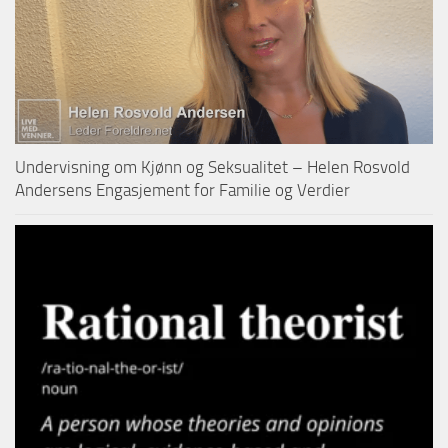
Undervisning om Kjønn og Seksualitet – Helen Rosvold
Andersens Engasjement for Familie og Verdier