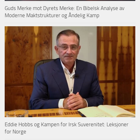
Guds Merke mot Dyrets Merke: En Bibelsk Analyse av
Moderne Maktstrukturer og Åndelig Kamp
Eddie Hobbs og Kampen for Irsk Suverenitet: Leksjoner
for Norge