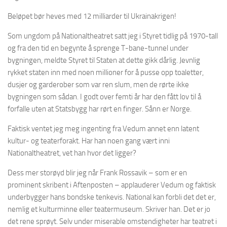
Beløpet bør heves med 12 milliarder til Ukrainakrigen!
Som ungdom på Nationaltheatret satt jeg i Styret tidlig på 1970-tall
og fra den tid en begynte å sprenge T-bane-tunnel under
bygningen, meldte Styret til Staten at dette gikk dårlig. Jevnlig
rykket staten inn med noen millioner for å pusse opp toaletter,
dusjer og garderober som var ren slum, men de rørte ikke
bygningen som sådan. I godt over femti år har den fått lov til å
forfalle uten at Statsbygg har rørt en finger. Sånn er Norge.
Faktisk ventet jeg meg ingenting fra Vedum annet enn latent
kultur- og teaterforakt. Har han noen gang vært inni
Nationaltheatret, vet han hvor det ligger?
Dess mer storøyd blir jeg når Frank Rossavik – som er en
prominent skribent i Aftenposten – applauderer Vedum og faktisk
underbygger hans bondske tenkevis. National kan forbli det det er,
nemlig et kulturminne eller teatermuseum. Skriver han. Det er jo
det rene sprøyt. Selv under miserable omstendigheter har teatret i