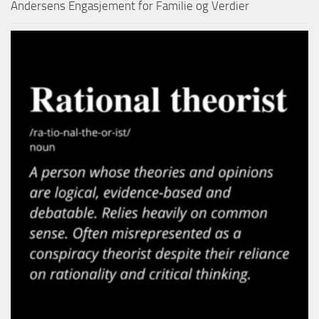
Andersens Engasjement for Familie og Verdier