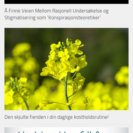
Å Finne Veien Mellom Rasjonell Undersøkelse og
Stigmatisering som ‘Konspirasjonsteoretiker’
Den skjulte fienden i din daglige kostholdsrutine!