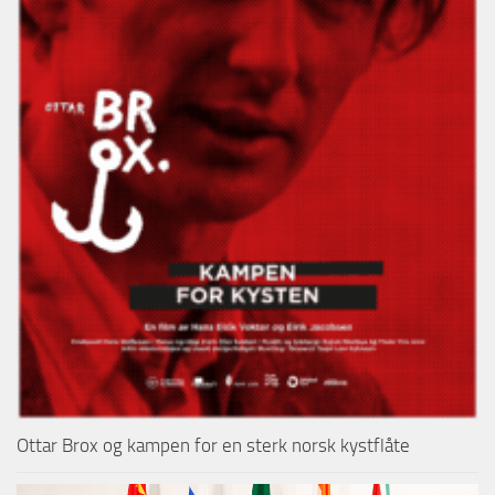
Ottar Brox og kampen for en sterk norsk kystflåte