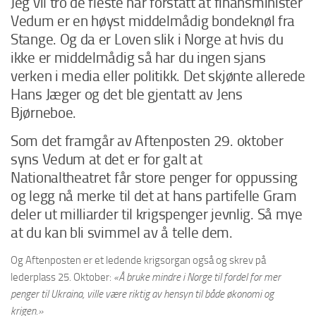
Jeg vil tro de fleste har forstått at finansminister
Vedum er en høyst middelmådig bondeknøl fra
Stange. Og da er Loven slik i Norge at hvis du
ikke er middelmådig så har du ingen sjans
verken i media eller politikk. Det skjønte allerede
Hans Jæger og det ble gjentatt av Jens
Bjørneboe.
Som det framgår av Aftenposten 29. oktober
syns Vedum at det er for galt at
Nationaltheatret får store penger for oppussing
og legg nå merke til det at hans partifelle Gram
deler ut milliarder til krigspenger jevnlig. Så mye
at du kan bli svimmel av å telle dem.
Og Aftenposten er et ledende krigsorgan også og skrev på
lederplass 25. Oktober:
«Å bruke mindre i Norge til fordel for mer
penger til Ukraina, ville være riktig av hensyn til både økonomi og
krigen.»