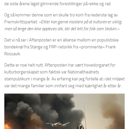
de siste årene laget glimrende forestillinger på rekke og rad.
Og så kommer denne som en skulle tro kom fra nederste lag av
Fremskrittspartiet:
«Eliter kan gjerne insistere på at kulturen er viktig,
men så lenge den ikke oppleves slik, blir det lett for folk som Vedum.»
Det vi nå ser i Aftenposten er en allianse mellom en populistiske
bondeknøl fra Stange og FRP-retorikk fra «prominente» Frank
Rossavik.
Dette er noe helt nytt. Aftenposten har vært hovedorganet for
kulturborgerskapet som faktisk var Nationaltheatrets
stampublikum i mange år. Av erfaring kan jeg fortelle at i det miljøet
var det mange familier som innfant seg med kjærlighet år etter år.