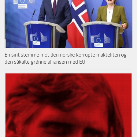
En sint stemme mot den norske korrupte makteliten og
den såkalte grønne alliansen med EU