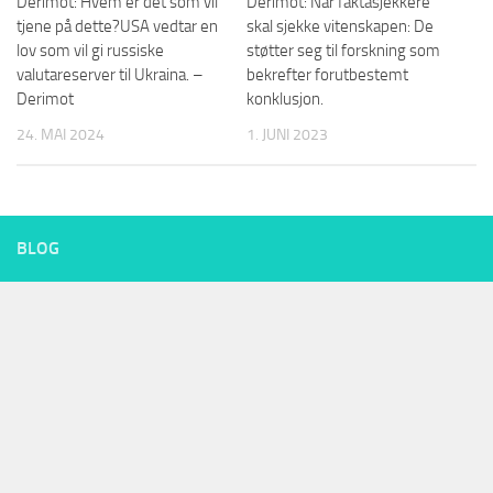
Derimot: Hvem er det som vil
Derimot: Når faktasjekkere
tjene på dette?USA vedtar en
skal sjekke vitenskapen: De
lov som vil gi russiske
støtter seg til forskning som
valutareserver til Ukraina. –
bekrefter forutbestemt
Derimot
konklusjon.
24. MAI 2024
1. JUNI 2023
BLOG