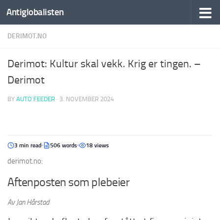
Antiglobalisten
DERIMOT.NO
Derimot: Kultur skal vekk. Krig er tingen. –
Derimot
BY
AUTO FEEDER
·
3. NOVEMBER 2024
3 min read
506 words
18 views
derimot.no:
Aftenposten som plebeier
Av Jan Hårstad