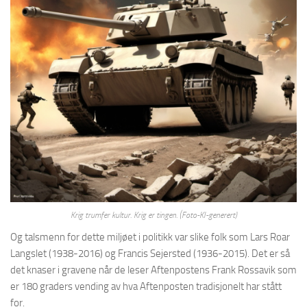
Krig trumfer kultur. Krig er tingen.
(Foto-KI-generert)
Og talsmenn for dette miljøet i politikk var slike folk som Lars Roar
Langslet (1938-2016) og Francis Sejersted (1936-2015). Det er så
det knaser i gravene når de leser Aftenpostens Frank Rossavik som
er 180 graders vending av hva Aftenposten tradisjonelt har stått
for.