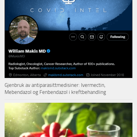
Gjenbruk av antiparasittmedisiner: Ivermectin,
Mebendazol og Fenbendazol i kreftbehandling