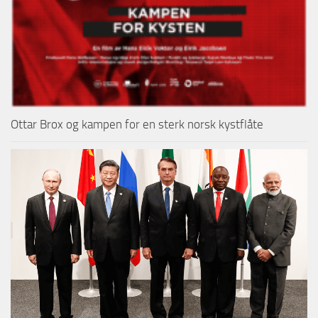
Ottar Brox og kampen for en sterk norsk kystflåte