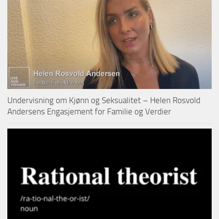
Undervisning om Kjønn og Seksualitet – Helen Rosvold
Andersens Engasjement for Familie og Verdier