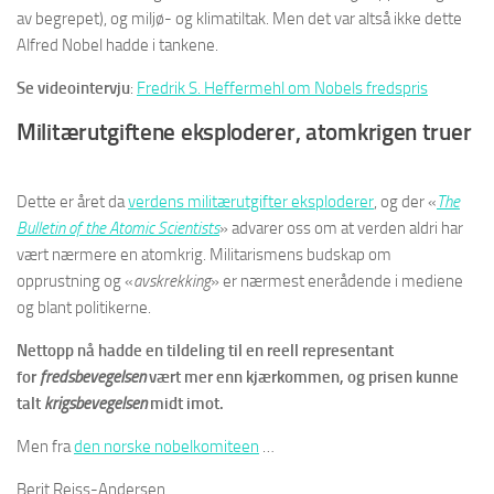
av begrepet), og miljø- og klimatiltak. Men det var altså ikke dette
Alfred Nobel hadde i tankene.
Se videointervju
:
Fredrik S. Heffermehl om Nobels fredspris
Militærutgiftene eksploderer, atomkrigen truer
Dette er året da
verdens militærutgifter eksploderer
, og der «
The
Bulletin of the Atomic Scientists
» advarer oss om at verden aldri har
vært nærmere en atomkrig. Militarismens budskap om
opprustning og «
avskrekking
» er nærmest enerådende i mediene
og blant politikerne.
Nettopp nå hadde en tildeling til en reell representant
for
fredsbevegelsen
vært mer enn kjærkommen, og prisen kunne
talt
krigsbevegelsen
midt imot.
Men fra
den norske nobelkomiteen
…
Berit Reiss-Andersen