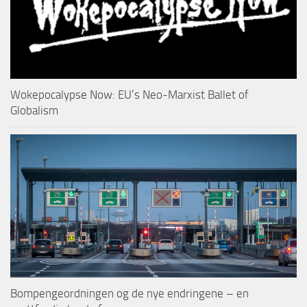
Wokepocalypse Now: EU’s Neo-Marxist Ballet of
Globalism
Bompengeordningen og de nye endringene – en