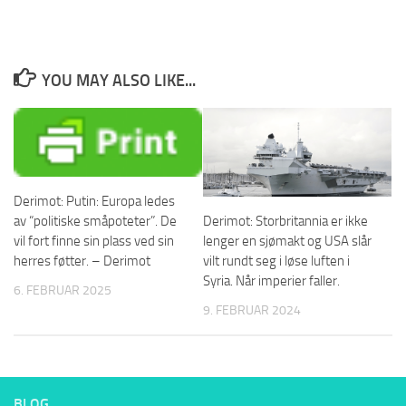
YOU MAY ALSO LIKE...
Derimot: Putin: Europa ledes
av “politiske småpoteter”. De
Derimot: Storbritannia er ikke
vil fort finne sin plass ved sin
lenger en sjømakt og USA slår
herres føtter. – Derimot
vilt rundt seg i løse luften i
Syria. Når imperier faller.
6. FEBRUAR 2025
9. FEBRUAR 2024
BLOG