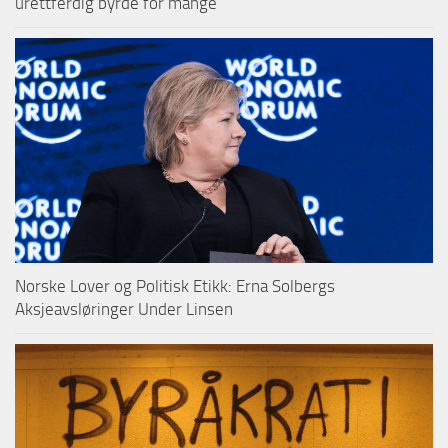
urettferdig byrde for mange
Norske Lover og Politisk Etikk: Erna Solbergs
Aksjeavsløringer Under Linsen