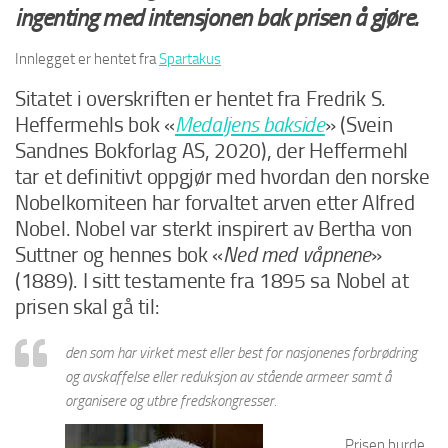
ingenting med intensjonen bak prisen å gjøre.
Innlegget er hentet fra
Spartakus
Sitatet i overskriften er hentet fra Fredrik S.
Heffermehls bok «
Medaljens bakside
» (Svein
Sandnes Bokforlag AS, 2020), der Heffermehl
tar et definitivt oppgjør med hvordan den norske
Nobelkomiteen har forvaltet arven etter Alfred
Nobel. Nobel var sterkt inspirert av Bertha von
Suttner og hennes bok «
Ned med våpnene
»
(1889). I sitt testamente fra 1895 sa Nobel at
prisen skal gå til:
den som har virket mest eller best for nasjonenes forbrødring
og avskaffelse eller reduksjon av stående armeer samt å
organisere og utbre fredskongresser.
Prisen burde