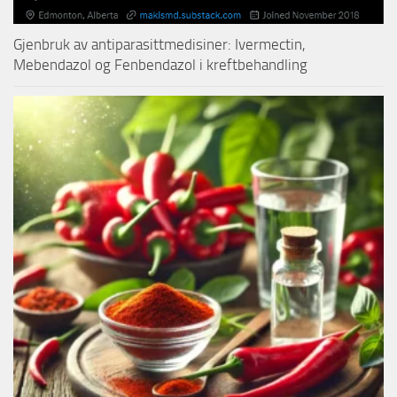
Gjenbruk av antiparasittmedisiner: Ivermectin,
Mebendazol og Fenbendazol i kreftbehandling