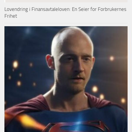
Lovendring i Finansavtaleloven: En Seier for Forbrukernes
Frihet