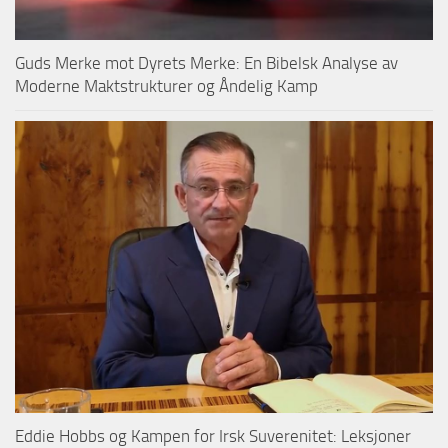
Guds Merke mot Dyrets Merke: En Bibelsk Analyse av
Moderne Maktstrukturer og Åndelig Kamp
Eddie Hobbs og Kampen for Irsk Suverenitet: Leksjoner