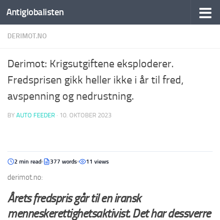
Antiglobalisten
DERIMOT.NO
Derimot: Krigsutgiftene eksploderer.
Fredsprisen gikk heller ikke i år til fred,
avspenning og nedrustning.
BY
AUTO FEEDER
·
10. OKTOBER 2023
2 min read
377 words
11 views
derimot.no:
Årets fredspris går til en iransk
menneskerettighetsaktivist. Det har dessverre