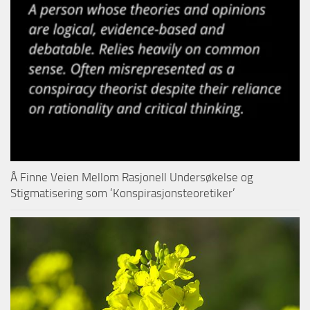
Å Finne Veien Mellom Rasjonell Undersøkelse og
Stigmatisering som ‘Konspirasjonsteoretiker’