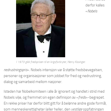
derfor kalles
«
Nobels
I 1973 gikk fredsprisen til en krigsforbryter, Henry Kissinger.
nedrustningspris
». Nobels intensjon var å støtte fredsbevegelsen,
personer og organisasjoner som jobbet for fred og nedrustning,
dialog og samarbeid mellom nasjoner.
Isteden har Nobelkomiteen i alle år ignorert og handlet i strid med
Nobels vilje, og fremmet sin egen definisjon av «
freds
»-begrepet.
En rekke priser har derfor blitt gitt for å belønne andre gode formål,
som menneskerettigheter (eller heller; den
vestlige
oppfatningen