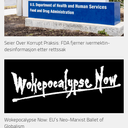
Seier Over Korrupt Praksis: FDA fjerner ivermektin-
desinformasjon etter rettssak
Wokepocalypse Now: EU’s Neo-Marxist Ballet of
Globalism