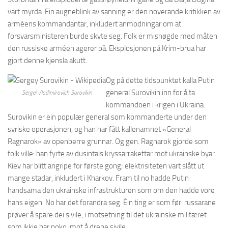
vart myrda. Ein augneblink av sanning er den noverande kritikken av
arméens kommandantar, inkludert anmodningar om at
forsvarsministeren burde skyte seg. Folk er misnøgde med måten
den russiske arméen agerer på. Eksplosjonen på Krim-brua har
gjort denne kjensla akutt.
Og på dette tidspunktet kalla Putin
general Surovikin inn for å ta
Sergei Vladimirovich Surovikin
kommandoen i krigen i Ukraina.
Surovikin er ein populær general som kommanderte under den
syriske operasjonen, og han har fått kallenamnet «General
Ragnarok» av openberre grunnar. Og gen. Ragnarok gjorde som
folk ville: han fyrte av dusintals kryssarrakettar mot ukrainske byar.
Kiev har blitt angripe for første gong; elektrisiteten vart slått ut
mange stadar, inkludert i Kharkov. Fram til no hadde Putin
handsama den ukrainske infrastrukturen som om den hadde vore
hans eigen. No har det forandra seg. Éin ting er som før: russarane
prøver å spare dei sivile, i motsetning til det ukrainske militæret
som ikkje har noko imot å drepe sivile.