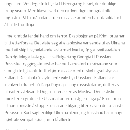
unge, pro-Vestlege folk flykta til Georgia og Israel, der dei ikkje
treng visum. Men likevel vart den nødvendige mengda folk
mønstra. På to månadar vil den russiske arméen ha nok soldatar til
å halde frontlinja.
I mellomtida tar dei hand om terror. Eksplosjonen på Krim-brua har
blitt etterforska. Det viste seg at eksplosiva var sende ut av Ukraina
med eit skip tilsynelatande lasta med kveite, ifølge kveiteavtalen.
Den dødelege lasta gjekk via Bulgaria og Georgia til Russland.
Russiske tryggingstenester har nett arrestert ukrainarane som
smugla to Igla anti-luftfartøy-missilar med utskytingsutstyr via
Estland. Dei planla å skyte ned sivile fly i Russland. Estland var
involvert i drapet på Darja Dugina, ei ung russisk dame, dotter av
filosofen Aleksandr Dugin, i nærleiken av Moskva. Den estiske
ministeren gratulerte Ukraina for terroristgjerninga på Krim-brua.
Litauen prøvde å stoppe russarane tilgang til enklaven deira i aust-
Preussen. Kort sagt er ikkje Ukraina aleine, og Russland har mange
nøytrale sympatisørar, men få allierte.