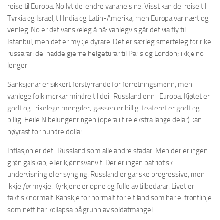
reise til Europa. No lyt dei endre vanane sine. Visst kan dei reise til
Tyrkia og Israel, til India og Latin-Amerika, men Europa var nært og
venleg. No er det vanskeleg å nå: vanlegvis går det via fly til
Istanbul, men det er mykje dyrare. Det er særleg smerteleg for rike
russarar: dei hadde gjerne helgeturar til Paris og London; ikkje no
lenger.
Sanksjonar er sikkert forstyrrande for forretningsmenn, men
vanlege folk merkar mindre til dei i Russland enn i Europa. Kjøtet er
godt og i rikelege mengder; gassen er billig; teateret er godt og
billig. Heile Nibelungenringen (opera i fire ekstra lange delar) kan
høyrast for hundre dollar.
Inflasjon er det i Russland som alle andre stadar. Men der er ingen
grøn galskap, eller kjønnsvanvit. Der er ingen patriotisk
undervisning eller synging. Russland er ganske progressive, men
ikkje
for
mykje. Kyrkjene er opne og fulle av tilbedarar. Livet er
faktisk normalt. Kanskje for normalt for eit land som har ei frontlinje
som nett har kollapsa på grunn av soldatmangel.