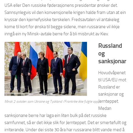
USA eller Den russiske føderasjonens presidentar ønsker det.
Sannsynlegvis vil den konvensjonelle krigen halde fram utan at ein
kryssar den kjernefysiske terskelen. Fredsavtalen vil antakeleg
kome til kort for ønska til begge sidene, men russarane vil ikkje
inngå ein ny Minsk-avtale berre for å bli misbrukt av Kiev.
Russland
og
sanksjonar
Hovudvåpenet
til USA/EU mot
Russland er
sanksjonar og
Jernteppet.
Minsk 2 avtalen som Ukraine og Tyskland /Frankrike ikke fulgte opp
Medan
sanksjonane berre har laga ein liten bulk på det russiske
samfunnet, så er det ikkje slik for Jernteppet. Det er smertefullt og
irriterande. Under dei siste 30 åra har russarane blitt vande med å