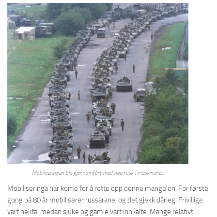
Mobiliseringen ble gjennomført med noe rusk i maskineriet.
Mobiliseringa har kome for å rette opp denne mangelen. For første
gong på 80 år mobiliserer russarane, og det gjekk dårleg. Frivillige
vart nekta, medan sjuke og gamle vart innkalte. Mange relativt