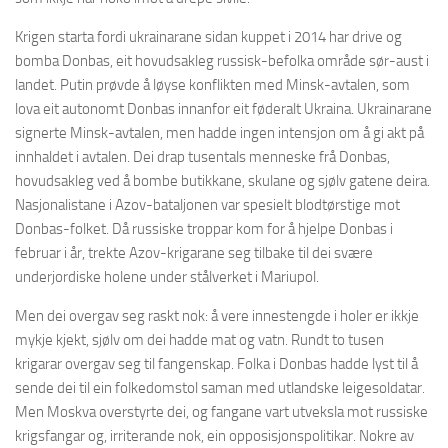
Krigen starta fordi ukrainarane sidan kuppet i 2014 har drive og
bomba Donbas, eit hovudsakleg russisk-befolka område sør-aust i
landet. Putin prøvde å løyse konflikten med Minsk-avtalen, som
lova eit autonomt Donbas innanfor eit føderalt Ukraina. Ukrainarane
signerte Minsk-avtalen, men hadde ingen intensjon om å gi akt på
innhaldet i avtalen. Dei drap tusentals menneske frå Donbas,
hovudsakleg ved å bombe butikkane, skulane og sjølv gatene deira.
Nasjonalistane i Azov-bataljonen var spesielt blodtørstige mot
Donbas-folket. Då russiske troppar kom for å hjelpe Donbas i
februar i år, trekte Azov-krigarane seg tilbake til dei svære
underjordiske holene under stålverket i Mariupol.
Men dei overgav seg raskt nok: å vere innestengde i holer er ikkje
mykje kjekt, sjølv om dei hadde mat og vatn. Rundt to tusen
krigarar overgav seg til fangenskap. Folka i Donbas hadde lyst til å
sende dei til ein folkedomstol saman med utlandske leigesoldatar.
Men Moskva overstyrte dei, og fangane vart utveksla mot russiske
krigsfangar og, irriterande nok, ein opposisjonspolitikar. Nokre av