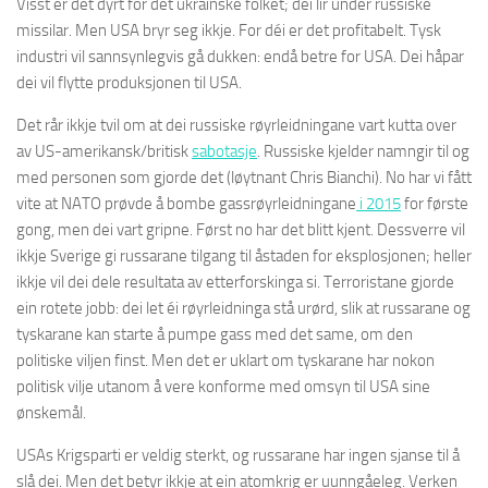
Visst er det dyrt for det ukrainske folket; dei lir under russiske
missilar. Men USA bryr seg ikkje. For déi er det profitabelt. Tysk
industri vil sannsynlegvis gå dukken: endå betre for USA. Dei håpar
dei vil flytte produksjonen til USA.
Det rår ikkje tvil om at dei russiske røyrleidningane vart kutta over
av US-amerikansk/britisk
sabotasje
. Russiske kjelder namngir til og
med personen som gjorde det (løytnant Chris Bianchi). No har vi fått
vite at NATO prøvde å bombe gassrøyrleidningane
i 2015
for første
gong, men dei vart gripne. Først no har det blitt kjent. Dessverre vil
ikkje Sverige gi russarane tilgang til åstaden for eksplosjonen; heller
ikkje vil dei dele resultata av etterforskinga si. Terroristane gjorde
ein rotete jobb: dei let éi røyrleidninga stå urørd, slik at russarane og
tyskarane kan starte å pumpe gass med det same, om den
politiske viljen finst. Men det er uklart om tyskarane har nokon
politisk vilje utanom å vere konforme med omsyn til USA sine
ønskemål.
USAs Krigsparti er veldig sterkt, og russarane har ingen sjanse til å
slå dei. Men det betyr ikkje at ein atomkrig er uunngåeleg. Verken