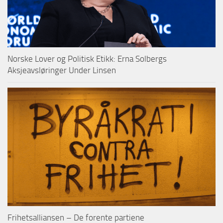
Norske Lover og Politisk Etikk: Erna Solbergs
Aksjeavsløringer Under Linsen
Frihetsalliansen – De forente partiene