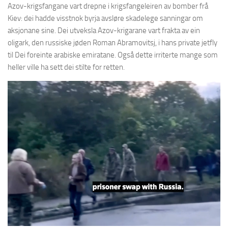
Azov-krigsfangane vart drepne i krigsfangeleiren av bomber frå
Kiev: dei hadde visstnok byrja avsløre skadelege sanningar om
aksjonane sine. Dei utveksla Azov-krigarane vart frakta av ein
oligark, den russiske jøden Roman Abramovitsj, i hans private jetfly
til Dei foreinte arabiske emiratane. Også dette irriterte mange som
heller ville ha sett dei stilte for retten.