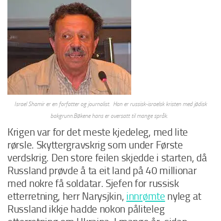
Israel Shamir er en forfatter og journalist. Han er russisk-israelsk kristen med jødisk
bakgrunn.Bøkene hans er oversatt til mange språk.
Krigen var for det meste kjedeleg, med lite
rørsle. Skyttergravskrig som under Første
verdskrig. Den store feilen skjedde i starten, då
Russland prøvde å ta eit land på 40 millionar
med nokre få soldatar. Sjefen for russisk
etterretning, herr Narysjkin,
innrømte
nyleg at
Russland ikkje hadde nokon påliteleg