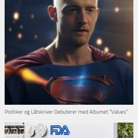
Politiker og Låtskriver Debuterer med Albumet “Values”