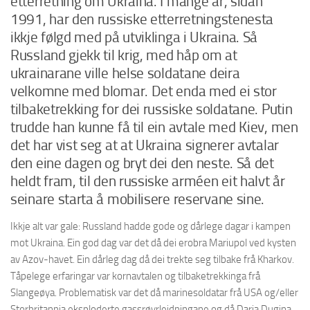
etterretning om Ukraina. I mange år, sidan
1991, har den russiske etterretningstenesta
ikkje følgd med på utviklinga i Ukraina. Så
Russland gjekk til krig, med håp om at
ukrainarane ville helse soldatane deira
velkomne med blomar. Det enda med ei stor
tilbaketrekking for dei russiske soldatane. Putin
trudde han kunne få til ein avtale med Kiev, men
det har vist seg at at Ukraina signerer avtalar
den eine dagen og bryt dei den neste. Så det
heldt fram, til den russiske arméen eit halvt år
seinare starta å mobilisere reservane sine.
Ikkje alt var gale: Russland hadde gode og dårlege dagar i kampen
mot Ukraina. Ein god dag var det då dei erobra Mariupol ved kysten
av Azov-havet. Ein dårleg dag då dei trekte seg tilbake frå Kharkov.
Tåpelege erfaringar var kornavtalen og tilbaketrekkinga frå
Slangeøya. Problematisk var det då marinesoldatar frå USA og/eller
Storbritannia eksploderte gassrøyrleidningane og då Darja Dugina