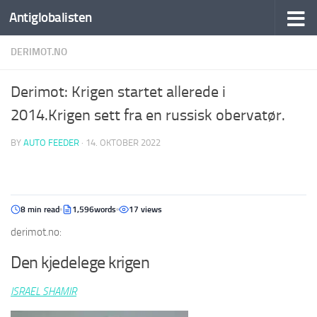
Antiglobalisten
DERIMOT.NO
Derimot: Krigen startet allerede i
2014.Krigen sett fra en russisk obervatør.
BY
AUTO FEEDER
·
14. OKTOBER 2022
8 min read
1,596words
17 views
derimot.no:
Den kjedelege krigen
ISRAEL SHAMIR