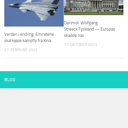
Derimot: Wolfgang
Streeck:Tyskland — Europas
Verden i endring. Emiratene
skadde nav
skal kjøpe kampfly fra Kina.
17. OKTOBER 2023
27. FEBRUAR 2022
BLOG