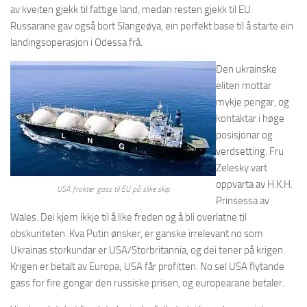
av kveiten gjekk til fattige land, medan resten gjekk til EU.
Russarane gav også bort Slangeøya, ein perfekt base til å starte ein
landingsoperasjon i Odessa frå.
Den ukrainske
eliten mottar
mykje pengar, og
kontaktar i høge
posisjonar og
verdsetting. Fru
Zelesky vart
oppvarta av H.K.H.
USA frakter gass til EU på slike skip
Prinsessa av
Wales. Dei kjem ikkje til å like freden og å bli overlatne til
obskuriteten. Kva Putin ønsker, er ganske irrelevant no som
Ukrainas storkundar er USA/Storbritannia, og dei tener på krigen.
Krigen er betalt av Europa; USA får profitten. No sel USA flytande
gass for fire gongar den russiske prisen, og europearane betaler.