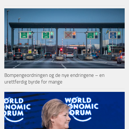
Bompengeordningen og de nye endringene – en
urettferdig byrde for mange