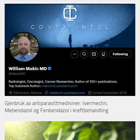
Gjenbruk av antiparasittmedisiner: Ivermectin,
Mebendazol og Fenbendazol i kreftbehandling