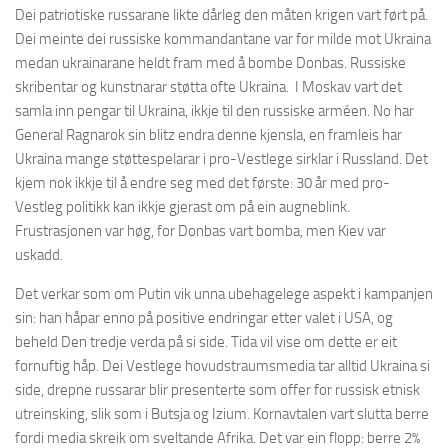
Dei patriotiske russarane likte dårleg den måten krigen vart ført på.
Dei meinte dei russiske kommandantane var for milde mot Ukraina
medan ukrainarane heldt fram med å bombe Donbas. Russiske
skribentar og kunstnarar støtta ofte Ukraina. I Moskav vart det
samla inn pengar til Ukraina, ikkje til den russiske arméen. No har
General Ragnarok sin blitz endra denne kjensla, en framleis har
Ukraina mange støttespelarar i pro-Vestlege sirklar i Russland. Det
kjem nok ikkje til å endre seg med det første: 30 år med pro-
Vestleg politikk kan ikkje gjerast om på ein augneblink.
Frustrasjonen var høg, for Donbas vart bomba, men Kiev var
uskadd.
Det verkar som om Putin vik unna ubehagelege aspekt i kampanjen
sin: han håpar enno på positive endringar etter valet i USA, og
beheld Den tredje verda på si side. Tida vil vise om dette er eit
fornuftig håp. Dei Vestlege hovudstraumsmedia tar alltid Ukraina si
side, drepne russarar blir presenterte som offer for russisk etnisk
utreinsking, slik som i Butsja og Izium. Kornavtalen vart slutta berre
fordi media skreik om sveltande Afrika. Det var ein flopp: berre 2%