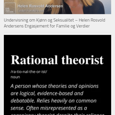
Undervisning om Kjønn og Seksualitet – Helen Rosvold
Andersens Engasjement for Familie og Verdier