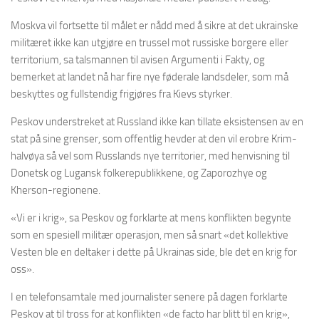
Moskva vil fortsette til målet er nådd med å sikre at det ukrainske
militæret ikke kan utgjøre en trussel mot russiske borgere eller
territorium, sa talsmannen til avisen Argumenti i Fakty, og
bemerket at landet nå har fire nye føderale landsdeler, som må
beskyttes og fullstendig frigjøres fra Kievs styrker.
Peskov understreket at Russland ikke kan tillate eksistensen av en
stat på sine grenser, som offentlig hevder at den vil erobre Krim-
halvøya så vel som Russlands nye territorier, med henvisning til
Donetsk og Lugansk folkerepublikkene, og Zaporozhye og
Kherson-regionene.
«Vi er i krig», sa Peskov og forklarte at mens konflikten begynte
som en spesiell militær operasjon, men så snart «det kollektive
Vesten ble en deltaker i dette på Ukrainas side, ble det en krig for
oss».
I en telefonsamtale med journalister senere på dagen forklarte
Peskov at til tross for at konflikten «de facto har blitt til en krig»,