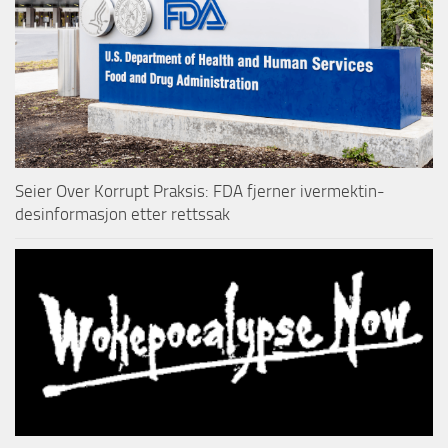
Seier Over Korrupt Praksis: FDA fjerner ivermektin-
desinformasjon etter rettssak