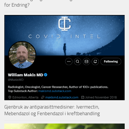
for Endring?
Gjenbruk av antiparasittmedisiner: Ivermectin,
Mebendazol og Fenbendazol i kreftbehandling