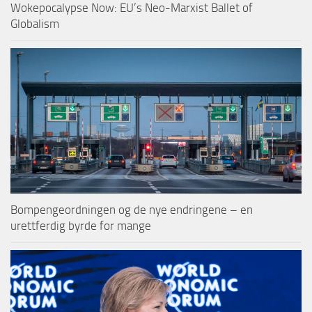
Wokepocalypse Now: EU’s Neo-Marxist Ballet of
Globalism
Bompengeordningen og de nye endringene – en
urettferdig byrde for mange