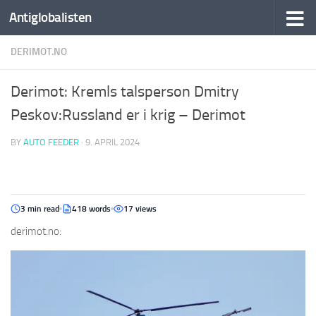
Antiglobalisten
DERIMOT.NO
Derimot: Kremls talsperson Dmitry
Peskov:Russland er i krig – Derimot
BY
AUTO FEEDER
·
9. APRIL 2024
3 min read
418 words
17 views
derimot.no: