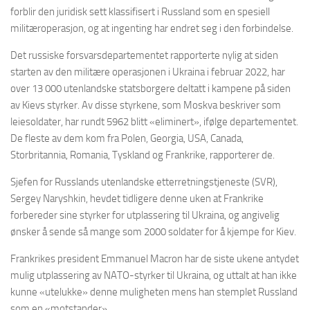
forblir den juridisk sett klassifisert i Russland som en spesiell
militæroperasjon, og at ingenting har endret seg i den forbindelse.
Det russiske forsvarsdepartementet rapporterte nylig at siden
starten av den militære operasjonen i Ukraina i februar 2022, har
over 13 000 utenlandske statsborgere deltatt i kampene på siden
av Kievs styrker. Av disse styrkene, som Moskva beskriver som
leiesoldater, har rundt 5962 blitt «eliminert», ifølge departementet.
De fleste av dem kom fra Polen, Georgia, USA, Canada,
Storbritannia, Romania, Tyskland og Frankrike, rapporterer de.
Sjefen for Russlands utenlandske etterretningstjeneste (SVR),
Sergey Naryshkin, hevdet tidligere denne uken at Frankrike
forbereder sine styrker for utplassering til Ukraina, og angivelig
ønsker å sende så mange som 2000 soldater for å kjempe for Kiev.
Frankrikes president Emmanuel Macron har de siste ukene antydet
mulig utplassering av NATO-styrker til Ukraina, og uttalt at han ikke
kunne «utelukke» denne muligheten mens han stemplet Russland
som en «motstander».