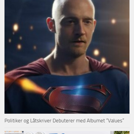
Politiker og Låtskriver Debuterer med Albumet “Values”